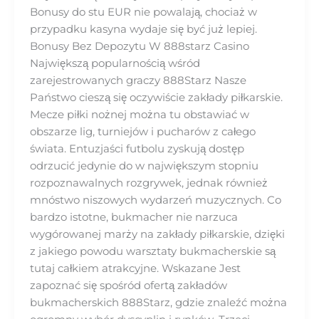
Bonusy do stu EUR nie powalają, chociaż w
przypadku kasyna wydaje się być już lepiej.
Bonusy Bez Depozytu W 888starz Casino
Największą popularnością wśród
zarejestrowanych graczy 888Starz Nasze
Państwo cieszą się oczywiście zakłady piłkarskie.
Mecze piłki nożnej można tu obstawiać w
obszarze lig, turniejów i pucharów z całego
świata. Entuzjaści futbolu zyskują dostęp
odrzucić jedynie do w największym stopniu
rozpoznawalnych rozgrywek, jednak również
mnóstwo niszowych wydarzeń muzycznych. Co
bardzo istotne, bukmacher nie narzuca
wygórowanej marży na zakłady piłkarskie, dzięki
z jakiego powodu warsztaty bukmacherskie są
tutaj całkiem atrakcyjne. Wskazane Jest
zapoznać się spośród ofertą zakładów
bukmacherskich 888Starz, gdzie znaleźć można