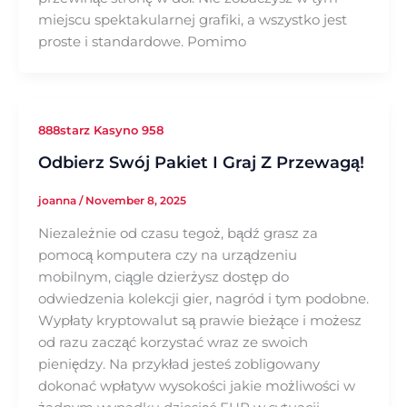
miejscu spektakularnej grafiki, a wszystko jest
proste i standardowe. Pomimo
888starz Kasyno 958
Odbierz Swój Pakiet I Graj Z Przewagą!
joanna
/
November 8, 2025
Niezależnie od czasu tegoż, bądź grasz za
pomocą komputera czy na urządzeniu
mobilnym, ciągle dzierżysz dostęp do
odwiedzenia kolekcji gier, nagród i tym podobne.
Wypłaty kryptowalut są prawie bieżące i możesz
od razu zacząć korzystać wraz ze swoich
pieniędzy. Na przykład jesteś zobligowany
dokonać wpłatyw wysokości jakie możliwości w