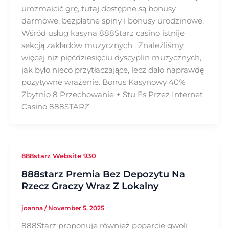
urozmaicić grę, tutaj dostępne są bonusy
darmowe, bezpłatne spiny i bonusy urodzinowe.
Wśród usług kasyna 888Starz casino istnije
sekcją zakładów muzycznych . Znaleźliśmy
więcej niż pięćdziesięciu dyscyplin muzycznych,
jak było nieco przytłaczające, lecz dało naprawdę
pozytywne wrażenie. Bonus Kasynowy 40%
Zbytnio 8 Przechowanie + Stu Fs Przez Internet
Casino 888STARZ
888starz Website 930
888starz Premia Bez Depozytu Na
Rzecz Graczy Wraz Z Lokalny
joanna
/
November 5, 2025
888Starz proponuje również poparcie gwoli