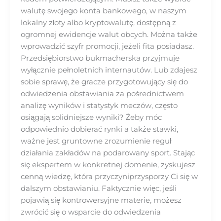
walutę swojego konta bankowego, w naszym
lokalny złoty albo kryptowalutę, dostępną z
ogromnej ewidencje walut obcych. Można także
wprowadzić szyfr promocji, jeżeli fita posiadasz.
Przedsiębiorstwo bukmacherska przyjmuje
wyłącznie pełnoletnich internautów. Lub zdajesz
sobie sprawę, że gracze przygotowujący się do
odwiedzenia obstawiania za pośrednictwem
analizę wyników i statystyk meczów, często
osiągają solidniejsze wyniki? Żeby móc
odpowiednio dobierać rynki a także stawki,
ważne jest gruntowne zrozumienie reguł
działania zakładów na podarowany sport. Stając
się ekspertem w konkretnej domenie, zyskujesz
cenną wiedzę, która przyczyniprzysporzy Ci się w
dalszym obstawianiu. Faktycznie więc, jeśli
pojawią się kontrowersyjne materie, możesz
zwrócić się o wsparcie do odwiedzenia