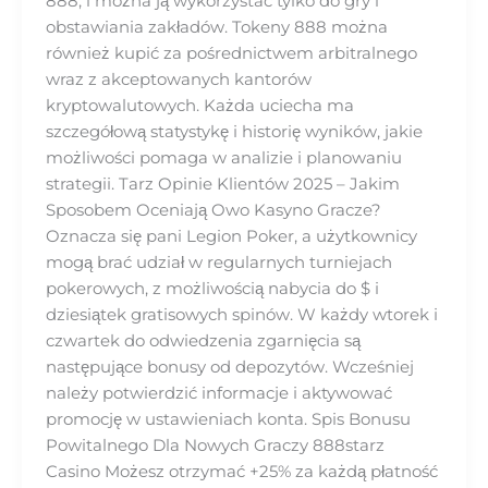
888, i można ją wykorzystać tylko do gry i
obstawiania zakładów. Tokeny 888 można
również kupić za pośrednictwem arbitralnego
wraz z akceptowanych kantorów
kryptowalutowych. Każda uciecha ma
szczegółową statystykę i historię wyników, jakie
możliwości pomaga w analizie i planowaniu
strategii. Tarz Opinie Klientów 2025 – Jakim
Sposobem Oceniają Owo Kasyno Gracze?
Oznacza się pani Legion Poker, a użytkownicy
mogą brać udział w regularnych turniejach
pokerowych, z możliwością nabycia do $ i
dziesiątek gratisowych spinów. W każdy wtorek i
czwartek do odwiedzenia zgarnięcia są
następujące bonusy od depozytów. Wcześniej
należy potwierdzić informacje i aktywować
promocję w ustawieniach konta. Spis Bonusu
Powitalnego Dla Nowych Graczy 888starz
Casino Możesz otrzymać +25% za każdą płatność