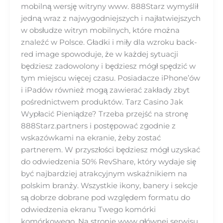
mobilną wersję witryny www. 888Starz wymyślił
jedną wraz z najwygodniejszych i najłatwiejszych
w obsłudze witryn mobilnych, które można
znaleźć w Polsce. Gładki i miły dla wzroku back-
red image spowoduje, że w każdej sytuacji
będziesz zadowolony i będziesz mógł spędzić w
tym miejscu więcej czasu. Posiadacze iPhone’ów
i iPadów również mogą zawierać zakłady zbyt
pośrednictwem produktów. Tarz Casino Jak
Wypłacić Pieniądze? Trzeba przejść na stronę
888Starz.partners i postępować zgodnie z
wskazówkami na ekranie, żeby zostać
partnerem. W przyszłości będziesz mógł uzyskać
do odwiedzenia 50% RevShare, który wydaje się
być najbardziej atrakcyjnym wskaźnikiem na
polskim branży. Wszystkie ikony, banery i sekcje
są dobrze dobrane pod względem formatu do
odwiedzenia ekranu Twego komórki
komórkowego. Na stronie www głównej serwisu