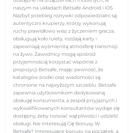
dostępne na urządzeniach mobilnych, w
naszym na układach Betsafe Android i iOS.
Nazbyt przebieg rozrywki odpowiedzialni są
autentyczni krupierzy, którzy wykonują
ruchy prawidłowo wraz z życzeniem gracza,
obsługują koło rulety, rozdają karty i
zapewniają wyśmienitą atmosferę transmisji
na żywo. Zawodnicy mogą spośród
przyjemnością korzystać wspólnie z
propozycji Betsafe, mając pewność, że
katalogów środki oraz wiadomości są
chronione na najwyższym szczeblu. Betsafe
zapewnia użytkownikom dedykowaną
obsługę konsumenta, a zespół przyjaznych i
wykwalifikowanych konsultantów wydaje się
dostępny, żeby rozwiać wątpliwości i udzielić
obsługi. Nie Interesują Cię Bonusy W
Betsafe? Interesujące bonusy na początek, a