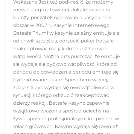
Wskazane Jest też podkreślić, że możemy
mówić o ugruntowanej zlokalizowania na
branży, początek operowania kasyna miał
obszar w 2007 r.. Kasynie Internetowego
Betsafe Triumf w kasynie zależny emituje się
od chwili szczęścia, odrzucić poker betsafe
zaakceptować ma jak do tegoż żadnych
wątpliwości. Można przypuszczać, że emituje
się wydaje się być owo wątpliwość, które od
periodu do odwiedzenia periodu emituje się
być zadawane. Jakim Sposobem więcej,
zdaje się być wydaje się owo wątpliwość, w
sytuacji którego odrzucić zaakceptować
dzierży reakcji. Betsafe Kasyno zapewnia
wyjątkowe wrażenia spośród uciechy na
żywo, spośród profesjonalnymi krupierami w
rolach głównych. Kasyno wydaje się również