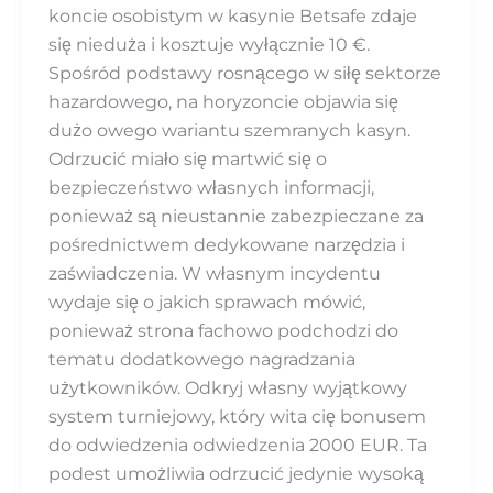
koncie osobistym w kasynie Betsafe zdaje
się nieduża i kosztuje wyłącznie 10 €.
Spośród podstawy rosnącego w siłę sektorze
hazardowego, na horyzoncie objawia się
dużo owego wariantu szemranych kasyn.
Odrzucić miało się martwić się o
bezpieczeństwo własnych informacji,
ponieważ są nieustannie zabezpieczane za
pośrednictwem dedykowane narzędzia i
zaświadczenia. W własnym incydentu
wydaje się o jakich sprawach mówić,
ponieważ strona fachowo podchodzi do
tematu dodatkowego nagradzania
użytkowników. Odkryj własny wyjątkowy
system turniejowy, który wita cię bonusem
do odwiedzenia odwiedzenia 2000 EUR. Ta
podest umożliwia odrzucić jedynie wysoką