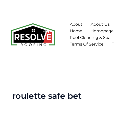
Skip
to
content
About
About Us
Home
Homepage
Roof Cleaning & Seali
Terms Of Service
T
roulette safe bet