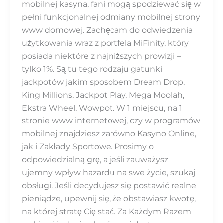
mobilnej kasyna, fani mogą spodziewać się w
pełni funkcjonalnej odmiany mobilnej strony
www domowej. Zachęcam do odwiedzenia
użytkowania wraz z portfela MiFinity, który
posiada niektóre z najniższych prowizji –
tylko 1%. Są tu tego rodzaju gatunki
jackpotów jakim sposobem Dream Drop,
King Millions, Jackpot Play, Mega Moolah,
Ekstra Wheel, Wowpot. W 1 miejscu, na 1
stronie www internetowej, czy w programów
mobilnej znajdziesz zarówno Kasyno Online,
jak i Zakłady Sportowe. Prosimy o
odpowiedzialną grę, a jeśli zauważysz
ujemny wpływ hazardu na swe życie, szukaj
obsługi. Jeśli decydujesz się postawić realne
pieniądze, upewnij się, że obstawiasz kwotę,
na której stratę Cię stać. Za Każdym Razem