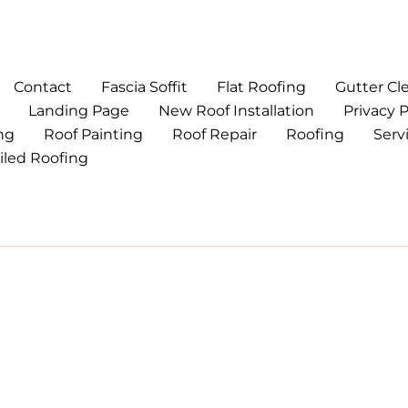
Contact
Fascia Soffit
Flat Roofing
Gutter Cl
Landing Page
New Roof Installation
Privacy P
ng
Roof Painting
Roof Repair
Roofing
Serv
iled Roofing