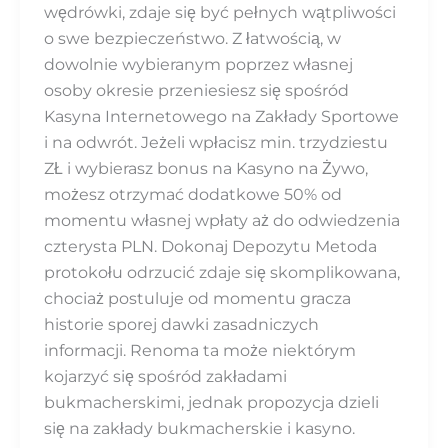
wędrówki, zdaje się być pełnych wątpliwości
o swe bezpieczeństwo. Z łatwością, w
dowolnie wybieranym poprzez własnej
osoby okresie przeniesiesz się spośród
Kasyna Internetowego na Zakłady Sportowe
i na odwrót. Jeżeli wpłacisz min. trzydziestu
ZŁ i wybierasz bonus na Kasyno na Żywo,
możesz otrzymać dodatkowe 50% od
momentu własnej wpłaty aż do odwiedzenia
czterysta PLN. Dokonaj Depozytu Metoda
protokołu odrzucić zdaje się skomplikowana,
chociaż postuluje od momentu gracza
historie sporej dawki zasadniczych
informacji. Renoma ta może niektórym
kojarzyć się spośród zakładami
bukmacherskimi, jednak propozycja dzieli
się na zakłady bukmacherskie i kasyno.