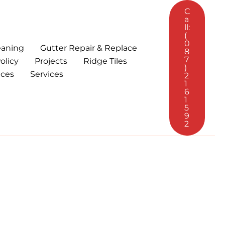
C
a
ll:
(
0
eaning
Gutter Repair & Replace
8
7
olicy
Projects
Ridge Tiles
)
ices
Services
2
1
6
1
5
9
2