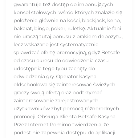
gwarantuje też dostęp do imponujących
konsol stołowych, wśród których znalazło się
położenie głównie na kości, blackjack, keno,
bakarat, bingo, poker, ruletkę. Aktualnie fani
nie uraczą tutaj bonusu z brakiem depozytu,
lecz wskazane jest systematycznie
sprawdzać ofertę promocyjną, gdyż Betsafe
od czasu okresu do odwiedzenia czasu
udostępnia tego typu zachęty do
odwiedzenia gry. Operator kasyna
oldschoolowa się zainteresować świeżych
graczy swoją ofertą oraz podtrzymać
zainteresowanie zarejestrowanych
użytkowników zbyt pomocą różnorodnych
promocji. Obsługa Klienta Betsafe Kasyna
Przez Internet Pomimo twierdzenia, że
podest nie zapewnia dostępu do aplikacji