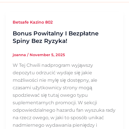
Betsafe Kazino 802
Bonus Powitalny I Bezpłatne
Spiny Bez Ryzyka!
joanna
/
November 5, 2025
W Tej Chwili nadprogram wyjąwszy
depozytu odrzucić wydaje się jakie
możliwości nie mylę się dostępny, ale
czasami użytkownicy strony mogą
spodziewać się tutaj owego typu
suplementarnych promocji. W sekcji
odpowiedzialnego hazardu fan wyszuka rady
na rzecz owego, w jaki to sposób unikać
nadmiernego wydawania pieniędzy i