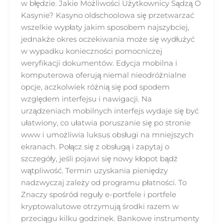
w błędzie. Jakie Możliwości Użytkownicy Sądzą O
Kasynie? Kasyno oldschoolowa się przetwarzać
wszelkie wypłaty jakim sposobem najszybciej,
jednakże okres oczekiwania może się wydłużyć
w wypadku konieczności pomocniczej
weryfikacji dokumentów. Edycja mobilna i
komputerowa oferują niemal nieodróżnialne
opcje, aczkolwiek różnią się pod spodem
względem interfejsu i nawigacji. Na
urządzeniach mobilnych interfejs wydaje się być
ułatwiony, co ułatwia poruszanie się po stronie
www i umożliwia luksus obsługi na mniejszych
ekranach. Połącz się z obsługą i zapytaj o
szczegóły, jeśli pojawi się nowy kłopot bądź
wątpliwość. Termin uzyskania pieniędzy
nadzwyczaj zależy od programu płatności. To
Znaczy spośród reguły e-portfele i portfele
kryptowalutowe otrzymują środki razem w
przeciągu kilku godzinek. Bankowe instrumenty