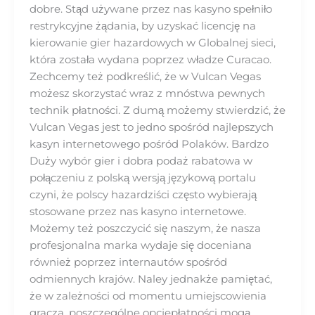
dobre. Stąd używane przez nas kasyno spełniło
restrykcyjne żądania, by uzyskać licencję na
kierowanie gier hazardowych w Globalnej sieci,
która została wydana poprzez władze Curacao.
Zechcemy też podkreślić, że w Vulcan Vegas
możesz skorzystać wraz z mnóstwa pewnych
technik płatności. Z dumą możemy stwierdzić, że
Vulcan Vegas jest to jedno spośród najlepszych
kasyn internetowego pośród Polaków. Bardzo
Duży wybór gier i dobra podaż rabatowa w
połączeniu z polską wersją językową portalu
czyni, że polscy hazardziści często wybierają
stosowane przez nas kasyno internetowe.
Możemy też poszczycić się naszym, że nasza
profesjonalna marka wydaje się doceniana
również poprzez internautów spośród
odmiennych krajów. Naley jednakże pamiętać,
że w zależności od momentu umiejscowienia
gracza, poszczególne opcjepłatności mogą