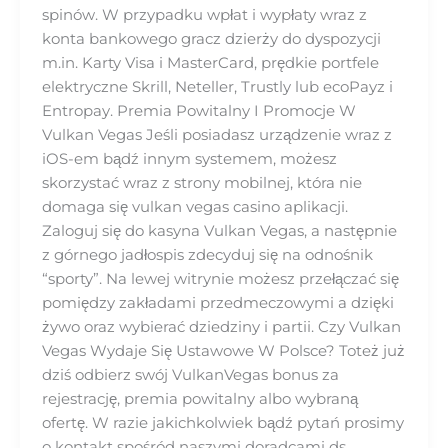
spinów. W przypadku wpłat i wypłaty wraz z
konta bankowego gracz dzierży do dyspozycji
m.in. Karty Visa i MasterCard, prędkie portfele
elektryczne Skrill, Neteller, Trustly lub ecoPayz i
Entropay. Premia Powitalny I Promocje W
Vulkan Vegas Jeśli posiadasz urządzenie wraz z
iOS-em bądź innym systemem, możesz
skorzystać wraz z strony mobilnej, która nie
domaga się vulkan vegas casino aplikacji.
Zaloguj się do kasyna Vulkan Vegas, a następnie
z górnego jadłospis zdecyduj się na odnośnik
“sporty”. Na lewej witrynie możesz przełączać się
pomiędzy zakładami przedmeczowymi a dzięki
żywo oraz wybierać dziedziny i partii. Czy Vulkan
Vegas Wydaje Się Ustawowe W Polsce? Toteż już
dziś odbierz swój VulkanVegas bonus za
rejestrację, premia powitalny albo wybraną
ofertę. W razie jakichkolwiek bądź pytań prosimy
o kontakt spośród naszymi doradcami ds.