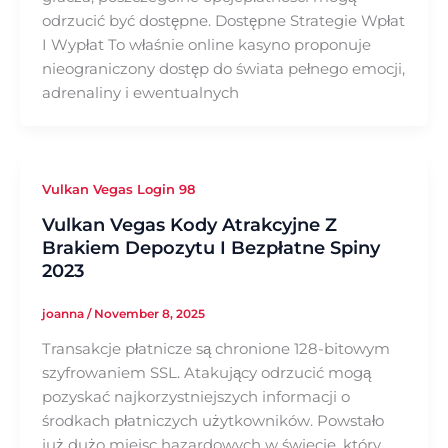
odrzucić być dostępne. Dostępne Strategie Wpłat
I Wypłat To właśnie online kasyno proponuje
nieograniczony dostęp do świata pełnego emocji,
adrenaliny i ewentualnych
Vulkan Vegas Login 98
Vulkan Vegas Kody Atrakcyjne Z
Brakiem Depozytu I Bezpłatne Spiny
2023
joanna
/
November 8, 2025
Transakcje płatnicze są chronione 128-bitowym
szyfrowaniem SSL. Atakujący odrzucić mogą
pozyskać najkorzystniejszych informacji o
środkach płatniczych użytkowników. Powstało
już dużo miejsc hazardowych w świecie, który