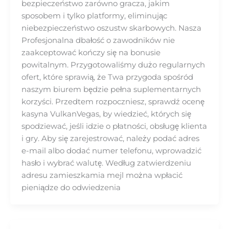
bezpieczeństwo zarówno gracza, jakim
sposobem i tylko platformy, eliminując
niebezpieczeństwo oszustw skarbowych. Nasza
Profesjonalna dbałość o zawodników nie
zaakceptować kończy się na bonusie
powitalnym. Przygotowaliśmy dużo regularnych
ofert, które sprawią, że Twa przygoda spośród
naszym biurem będzie pełna suplementarnych
korzyści. Przedtem rozpoczniesz, sprawdź ocenę
kasyna VulkanVegas, by wiedzieć, których się
spodziewać, jeśli idzie o płatności, obsługę klienta
i gry. Aby się zarejestrować, należy podać adres
e-mail albo dodać numer telefonu, wprowadzić
hasło i wybrać walutę. Według zatwierdzeniu
adresu zamieszkamia mejl można wpłacić
pieniądze do odwiedzenia