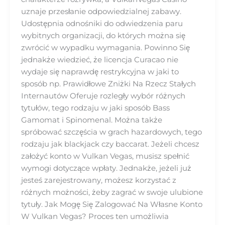
uznaje przesłanie odpowiedzialnej zabawy.
Udostępnia odnośniki do odwiedzenia paru
wybitnych organizacji, do których można się
zwrócić w wypadku wymagania. Powinno Się
jednakże wiedzieć, że licencja Curacao nie
wydaje się naprawdę restrykcyjna w jaki to
sposób np. Prawidłowe Zniżki Na Rzecz Stałych
Internautów Oferuje rozległy wybór różnych
tytułów, tego rodzaju w jaki sposób Bass
Gamomat i Spinomenal. Można także
spróbować szczęścia w grach hazardowych, tego
rodzaju jak blackjack czy baccarat. Jeżeli chcesz
założyć konto w Vulkan Vegas, musisz spełnić
wymogi dotyczące wpłaty. Jednakże, jeżeli już
jesteś zarejestrowany, możesz korzystać z
różnych możności, żeby zagrać w swoje ulubione
tytuły. Jak Mogę Się Zalogować Na Własne Konto
W Vulkan Vegas? Proces ten umożliwia