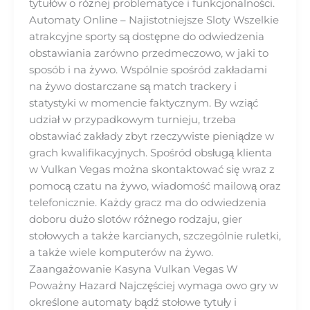
tytułów o różnej problematyce i funkcjonalności.
Automaty Online – Najistotniejsze Sloty Wszelkie
atrakcyjne sporty są dostępne do odwiedzenia
obstawiania zarówno przedmeczowo, w jaki to
sposób i na żywo. Wspólnie spośród zakładami
na żywo dostarczane są match trackery i
statystyki w momencie faktycznym. By wziąć
udział w przypadkowym turnieju, trzeba
obstawiać zakłady zbyt rzeczywiste pieniądze w
grach kwalifikacyjnych. Spośród obsługą klienta
w Vulkan Vegas można skontaktować się wraz z
pomocą czatu na żywo, wiadomość mailową oraz
telefonicznie. Każdy gracz ma do odwiedzenia
doboru dużo slotów różnego rodzaju, gier
stołowych a także karcianych, szczególnie ruletki,
a także wiele komputerów na żywo.
Zaangażowanie Kasyna Vulkan Vegas W
Poważny Hazard Najczęściej wymaga owo gry w
określone automaty bądź stołowe tytuły i