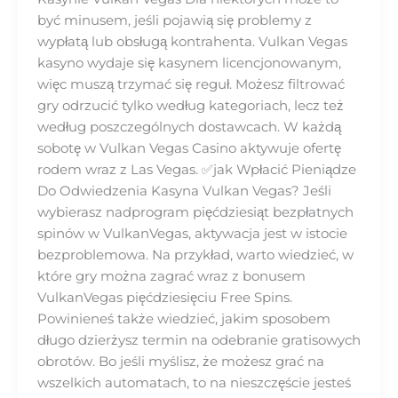
być minusem, jeśli pojawią się problemy z
wypłatą lub obsługą kontrahenta. Vulkan Vegas
kasyno wydaje się kasynem licencjonowanym,
więc muszą trzymać się reguł. Możesz filtrować
gry odrzucić tylko według kategoriach, lecz też
według poszczególnych dostawcach. W każdą
sobotę w Vulkan Vegas Casino aktywuje ofertę
rodem wraz z Las Vegas. ✅jak Wpłacić Pieniądze
Do Odwiedzenia Kasyna Vulkan Vegas? Jeśli
wybierasz nadprogram pięćdziesiąt bezpłatnych
spinów w VulkanVegas, aktywacja jest w istocie
bezproblemowa. Na przykład, warto wiedzieć, w
które gry można zagrać wraz z bonusem
VulkanVegas pięćdziesięciu Free Spins.
Powinieneś także wiedzieć, jakim sposobem
długo dzierżysz termin na odebranie gratisowych
obrotów. Bo jeśli myślisz, że możesz grać na
wszelkich automatach, to na nieszczęście jesteś