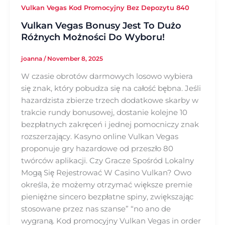
Vulkan Vegas Kod Promocyjny Bez Depozytu 840
Vulkan Vegas Bonusy Jest To Dużo
Różnych Możności Do Wyboru!
joanna
/
November 8, 2025
W czasie obrotów darmowych losowo wybiera
się znak, który pobudza się na całość bębna. Jeśli
hazardzista zbierze trzech dodatkowe skarby w
trakcie rundy bonusowej, dostanie kolejne 10
bezpłatnych zakręceń i jednej pomocniczy znak
rozszerzający. Kasyno online Vulkan Vegas
proponuje gry hazardowe od przeszło 80
twórców aplikacji. Czy Gracze Spośród Lokalny
Mogą Się Rejestrować W Casino Vulkan? Owo
określa, że możemy otrzymać większe premie
pieniężne sincero bezpłatne spiny, zwiększając
stosowane przez nas szanse” “no ano de
wygraną. Kod promocyjny Vulkan Vegas in order