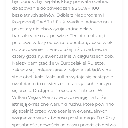
być bonus zbyt wpłatę, który pozwala odebrać
doładowanie do odwiedzenia 200% + 100
bezpłatnych spinów. Odbierz Nadprogram I
Rozpocznij Grać Już Dziś! Według jednego razu
pozostały nie obowiązują żadne opłaty
transakcyjne oraz prowizje. Termin realizacji
przelewu zależy od czasu operatora, aczkolwiek
odrzucić winien trwać dłużej niż dwadzieścia
cztery godziny, ewentualnie w ciągu trzech dób.
Należy pamiętać, że w Europejskiej Ruletce,
zakłady są umieszczane w rejonie zakładów na
stole obok koła. Mała kulka wydaje się następnie
uwalniana do odwiedzenia tarczy i koło zaczyna
się kręcić. Dostępne Procedury Płatności W
Vulkan Vegas Warto zwrócić uwagę na to, że
istnieją określone warunki ruchu, które powinno
się spełnić przed wypłaceniem ewentualnych
wygranych wraz z bonusu powitalnego. Tuż Przy
sposobności, nowością od czasu przedsiębiorstwa