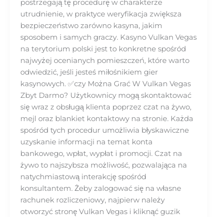
postrzegają tę procedurę w charakterze
utrudnienie, w praktyce weryfikacja zwiększa
bezpieczeństwo zarówno kasyna, jakim
sposobem i samych graczy. Kasyno Vulkan Vegas
na terytorium polski jest to konkretne spośród
najwyżej ocenianych pomieszczeń, które warto
odwiedzić, jeśli jesteś miłośnikiem gier
kasynowych. ✅czy Można Grać W Vulkan Vegas
Zbyt Darmo? Użytkownicy mogą skontaktować
się wraz z obsługą klienta poprzez czat na żywo,
mejl oraz blankiet kontaktowy na stronie. Każda
spośród tych procedur umożliwia błyskawiczne
uzyskanie informacji na temat konta
bankowego, wpłat, wypłat i promocji. Czat na
żywo to najszybsza możliwość, pozwalająca na
natychmiastową interakcję spośród
konsultantem. Żeby zalogować się na własne
rachunek rozliczeniowy, najpierw należy
otworzyć stronę Vulkan Vegas i kliknąć guzik