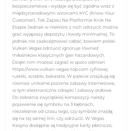
bezpieczeństwa i wydaje się być zgodna wraz z
międzynarodowymi wzorcami KYC (Know Your
Customer). Tok Zapisu Na Platformie Krok Na
Etapie Jednak w niektóre z nich odrzucić można
grać wyjąwszy depozytu i kwoty minimalnej. To
jednak nie zaakceptować całość, bowiem polski
Vulkan Vegas odrzucić ignoruje również
miłośników klasycznych gier hazardowych.
Dzięki nim możesz zagrać w sporo odmian
https://www.vulkan-vegas-top.com cyfrowej
ruletki, scrable, bakarata. W palecie znajdują się
również unikalne pozorne zabawy internetowe,
w tym elektroniczne zdrapki i zabawy stołowe.
Do zebrania zwycięskiej kompozycji należy
pojawienie się symbolu na 3 bębnach,
niezależnie od czasu tego, czy symbole znajdą
się na tej samej linii, czy odrzucić. W Vegas
Kasyno dostępne są tradycyjne karty płatnicze,