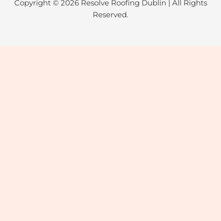
Copyright © 2026 Resolve Roofing Dublin | All Rights
Reserved.