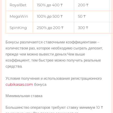
RoyalBet
150% до 400 ₸
200 ₸
MegaWin
100% до 500 ₸
50 ₸
SpinKing
250% до 200 ₸
300 ₸
Бонусы различаются ставочными коэффициентами –
количеством раз, которое необходимо сыграть депозит,
прежде чем можно вывести деньги.Чем выше
коэффициент, тем быстрее можно получить реальные
средства.
Условия получения и использования регистрационного
cubikasas.com
бонуса
Минимальная ставка
Большинство операторов требуют ставку минимум 10 ₸