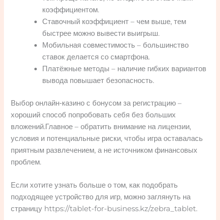
коэффициентом.
Ставочный коэффициент – чем выше, тем
быстрее можно вывести выигрыш.
Мобильная совместимость – большинство
ставок делается со смартфона.
Платёжные методы – наличие гибких вариантов
вывода повышает безопасность.
Выбор онлайн‑казино с бонусом за регистрацию –
хороший способ попробовать себя без больших
вложений.Главное – обратить внимание на лицензии,
условия и потенциальные риски, чтобы игра оставалась
приятным развлечением, а не источником финансовых
проблем.
Если хотите узнать больше о том, как подобрать
подходящее устройство для игр, можно заглянуть на
страницу https://tablet-for-business.kz/zebra_tablet.