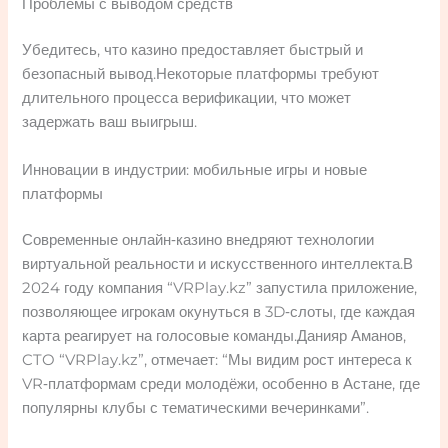
Проблемы с выводом средств
Убедитесь, что казино предоставляет быстрый и
безопасный вывод.Некоторые платформы требуют
длительного процесса верификации, что может
задержать ваш выигрыш.
Инновации в индустрии: мобильные игры и новые
платформы
Современные онлайн‑казино внедряют технологии
виртуальной реальности и искусственного интеллекта.В
2024 году компания “VRPlay.kz” запустила приложение,
позволяющее игрокам окунуться в 3D‑слоты, где каждая
карта реагирует на голосовые команды.Данияр Аманов,
CTO “VRPlay.kz”, отмечает: “Мы видим рост интереса к
VR‑платформам среди молодёжи, особенно в Астане, где
популярны клубы с тематическими вечеринками”.