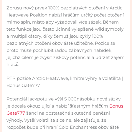
Zbrusu nový prvek 100% bezplatných otočení v Arctic
Heatwave Position nabízí hráčům určitý počet otočení
mimo spin, místo aby vyžadovali více sázek. Během
této funkce jsou často účinné vylepšené wild symboly
a multiplikátory, díky čemuž jsou cykly 100%
bezplatných otočení obzvláště užitečné.
Pozice se
proto může pochlubit řadou zábavných nabídek,
jejichž cílem je zvýšit ziskový potenciál a udržet zájem
hráčů.
RTP pozice Arctic Heatwave, limitní výhry a volatilita |
Bonus Gate777
Potenciál jackpotu ve výši 5 000násobku nové sázky
je docela okouzlující a nabízí šťastným hráčům
Bonus
Gate777
šanci na dostatečné skutečné peněžní
výhody. Vyšší volatilita sice ne, ale zajišťuje, že
rozpočet bude při hraní Cold Enchantress obzvláště