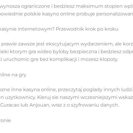
e wynosza ograniczone i bedziesz maksimum stopien wpl
owiednie polskie kasyno online probuje personalizowan
 kasynie internetowym? Przewodnik krok po kroku
e prawie zawsze jest ekscytujacym wydarzeniem, ale kor
ieki ktorym gra wideo byloby bezpieczna i bedziesz odp
ci uruchomic gre bez komplikacji i mozesz klopoty.
line na gry
ozne inne kasyna online, przeczytaj poglady innych ludzi
en uzytkownicy. Kieruj sie naszymi wczesniejszymi wsk
, Curacao lub Anjouan, wraz z o szyfrowaniu danych.
ronie