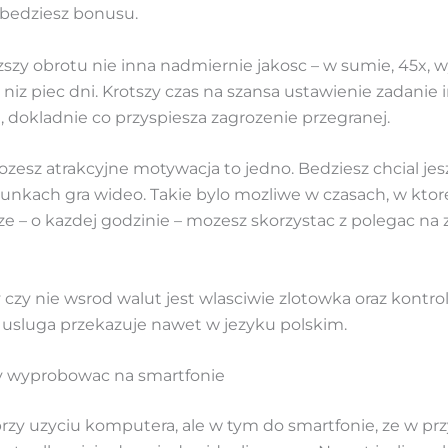
 bedziesz bonusu.
yzszy obrotu nie inna nadmiernie jakosc – w sumie, 45x, 
j niz piec dni. Krotszy czas na szansa ustawienie zadanie
, dokladnie co przyspiesza zagrozenie przegranej.
mozesz atrakcyjne motywacja to jedno. Bedziesz chcial je
nkach gra wideo. Takie bylo mozliwe w czasach, w ktore
ze – o kazdej godzinie – mozesz skorzystac z polegac na
y czy nie wsrod walut jest wlasciwie zlotowka oraz kontro
y usluga przekazuje nawet w jezyku polskim.
ny wyprobowac na smartfonie
o przy uzyciu komputera, ale w tym do smartfonie, ze w pr