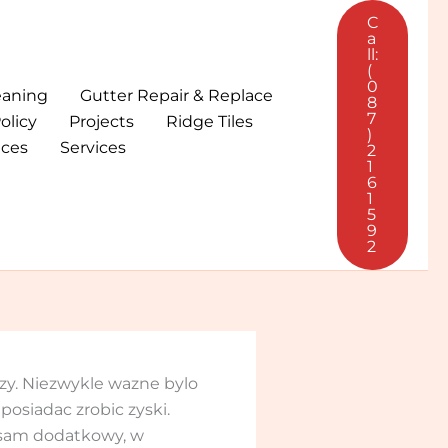
C
a
ll:
(
0
eaning
Gutter Repair & Replace
8
7
olicy
Projects
Ridge Tiles
)
ices
Services
2
1
6
1
5
9
2
szy. Niezwykle wazne bylo
osiadac zrobic zyski.
a sam dodatkowy, w