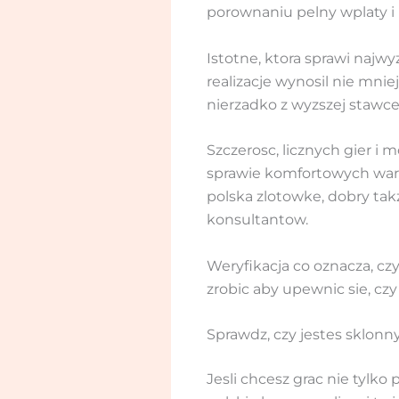
porownaniu pelny wplaty i
Istotne, ktora sprawi najw
realizacje wynosil nie mnie
nierzadko z wyzszej stawce
Szczerosc, licznych gier i 
sprawie komfortowych waru
polska zlotowke, dobry tak
konsultantow.
Weryfikacja co oznacza, cz
zrobic aby upewnic sie, cz
Sprawdz, czy jestes sklon
Jesli chcesz grac nie tylk