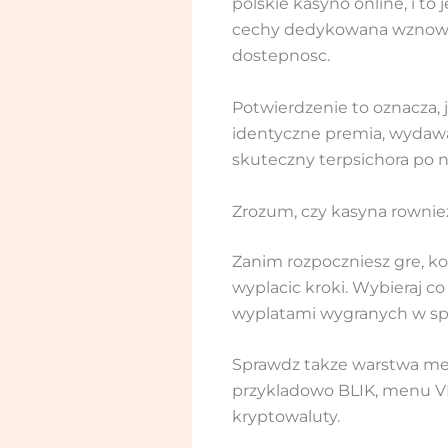
polskie kasyno online, i to
cechy dedykowana wznow, je
dostepnosc.
Potwierdzenie to oznacza, j
identyczne premia, wydawan
skuteczny terpsichora po n
Zrozum, czy kasyna rownie
Zanim rozpoczniesz gre, ko
wyplacic kroki. Wybieraj 
wyplatami wygranych w spr
Sprawdz takze warstwa met
przykladowo BLIK, menu VIS
kryptowaluty.