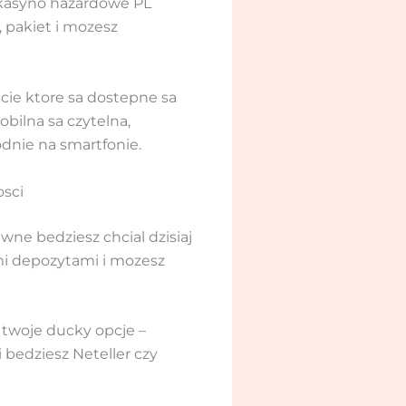
zy kasyno hazardowe PL
 pakiet i mozesz
cie ktore sa dostepne sa
bilna sa czytelna,
odnie na smartfonie.
osci
ne bedziesz chcial dzisiaj
mi depozytami i mozesz
 twoje ducky opcje –
 bedziesz Neteller czy