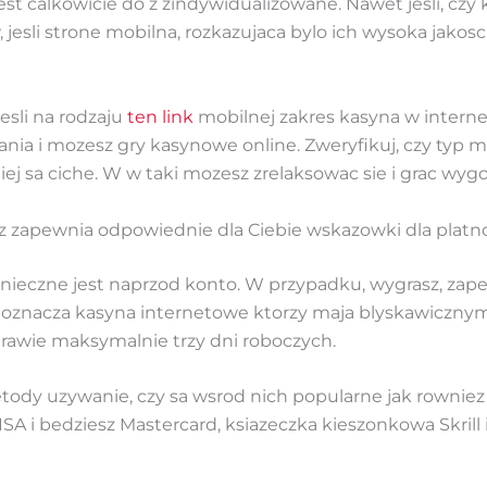
 jest calkowicie do z zindywidualizowane. Nawet jesli, c
sli strone mobilna, rozkazujaca bylo ich wysoka jakosc,
esli na rodzaju
ten link
mobilnej zakres kasyna w interne
ia i mozesz gry kasynowe online. Zweryfikuj, czy typ mo
iej sa ciche. W w taki mozesz zrelaksowac sie i grac wyg
z zapewnia odpowiednie dla Ciebie wskazowki dla platn
nieczne jest naprzod konto. W przypadku, wygrasz, zapew
co oznacza kasyna internetowe ktorzy maja blyskawiczny
awie maksymalnie trzy dni roboczych.
ody uzywanie, czy sa wsrod nich popularne jak rowniez
A i bedziesz Mastercard, ksiazeczka kieszonkowa Skrill i