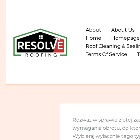
Skip
to
content
About
About Us
Home
Homepage
Roof Cleaning & Seali
Terms Of Service
T
Rozwaz w sprawie zlotej za
wymagania obrotu, od ktory
Wybieraj wylacznie tego t