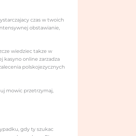
wystarczajacy czas w twoich
 intensywnej obstawianie,
szcze wiedziec takze w
j kasyno online zarzadza
 zalecenia polskojezycznych
luj mowic przetrzymaj,
zypadku, gdy ty szukac