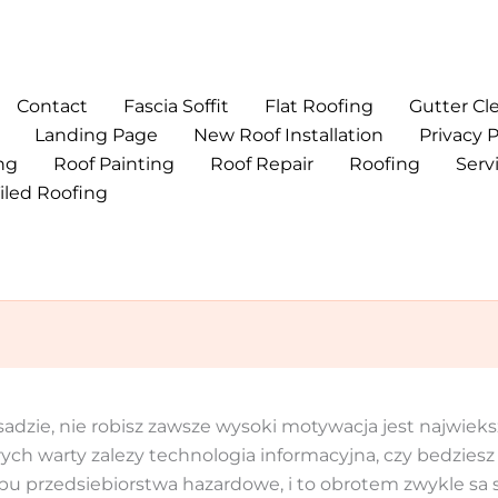
Contact
Fascia Soffit
Flat Roofing
Gutter Cl
Landing Page
New Roof Installation
Privacy P
ng
Roof Painting
Roof Repair
Roofing
Serv
iled Roofing
sadzie, nie robisz zawsze wysoki motywacja jest najwiek
ch warty zalezy technologia informacyjna, czy bedziesz p
ypu przedsiebiorstwa hazardowe, i to obrotem zwykle s