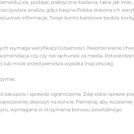
amelduj sie, podajac praktyczne badania, takie jak imie, 
eczywiste analiza, gdyz kasyna Polska dokona ich weryfika
oszustwo informacje, Twoje konto bankowe bedzie kon
ch wymaga weryfikacji tozsamosci. Nieprzerwanie chwyt
komendacja czy czy nie rachunek za media. Potwierdze
) lub moze przed pierwsza wyplata (najczesciej).
rzymac
 zakupow i sprawdz ograniczenia. Zdaj sobie sprawe po
jwczesniej depozyt na koncie. Pamietaj, aby wczesniej 
ytu, wymagana w otrzymania bonusu powitalnego.