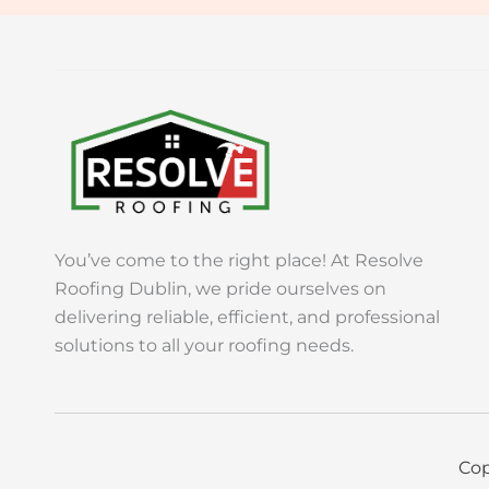
You’ve come to the right place! At Resolve
Roofing Dublin, we pride ourselves on
delivering reliable, efficient, and professional
solutions to all your roofing needs.
Cop