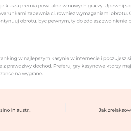
je kusza premia powitalne w nowych graczy. Upewnij sie
a warunkami zapewnia ci, rowniez wymaganiami obrotu. G
ontynuuj obrotu, byc pewnym, ty do zdolasz zwolnienie 
 ranking w najlepszym kasynie w internecie i poczujesz si
e z prawdziwy dochod. Preferuj gry kasynowe ktorzy maj
szanse na wygrane.
12. Casinonic � Ideal Internet casino in australia to have Progressive Jackpots