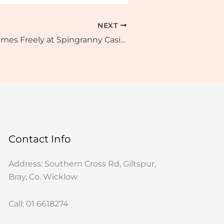
NEXT
Slots Table Games Freely at Spingranny Casino for Canada Players
Contact Info
Address: Southern Cross Rd, Giltspur,
Bray, Co. Wicklow
Call: 01 6618274