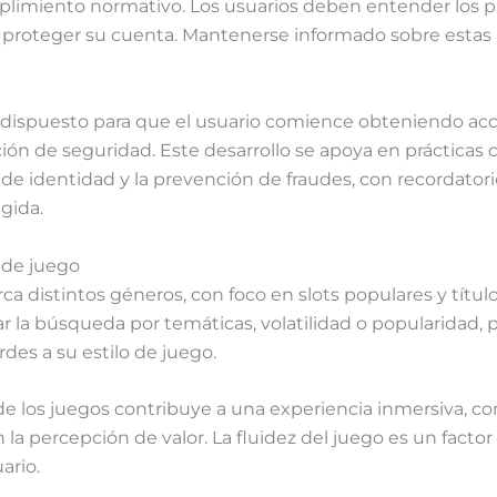
limiento normativo. Los usuarios deben entender los pas
a proteger su cuenta. Mantenerse informado sobre estas
á dispuesto para que el usuario comience obteniendo ac
ción de seguridad. Este desarrollo se apoya en prácticas
 de identidad y la prevención de fraudes, con recordator
gida.
 de juego
ca distintos géneros, con foco en slots populares y título
tar la búsqueda por temáticas, volatilidad o popularidad,
des a su estilo de juego.
 de los juegos contribuye a una experiencia inmersiva, c
a percepción de valor. La fluidez del juego es un factor q
ario.