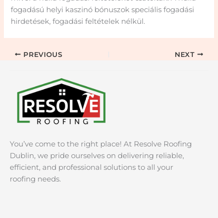
fogadású helyi kaszinó bónuszok speciális fogadási
hirdetések, fogadási feltételek nélkül.
PREVIOUS
NEXT
You’ve come to the right place! At Resolve Roofing
Dublin, we pride ourselves on delivering reliable,
efficient, and professional solutions to all your
roofing needs.