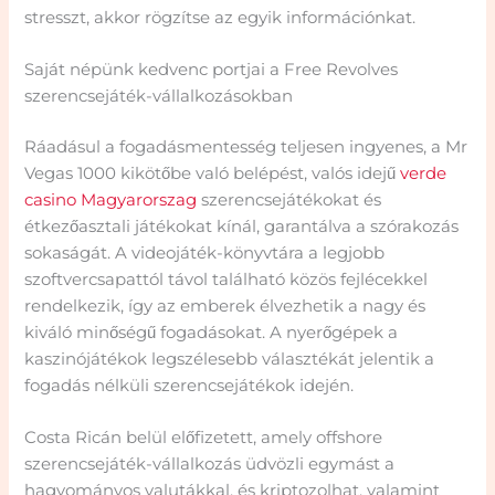
stresszt, akkor rögzítse az egyik információnkat.
Saját népünk kedvenc portjai a Free Revolves
szerencsejáték-vállalkozásokban
Ráadásul a fogadásmentesség teljesen ingyenes, a Mr
Vegas 1000 kikötőbe való belépést, valós idejű
verde
casino Magyarorszag
szerencsejátékokat és
étkezőasztali játékokat kínál, garantálva a szórakozás
sokaságát. A videojáték-könyvtára a legjobb
szoftvercsapattól távol található közös fejlécekkel
rendelkezik, így az emberek élvezhetik a nagy és
kiváló minőségű fogadásokat. A nyerőgépek a
kaszinójátékok legszélesebb választékát jelentik a
fogadás nélküli szerencsejátékok idején.
Costa Ricán belül előfizetett, amely offshore
szerencsejáték-vállalkozás üdvözli egymást a
hagyományos valutákkal, és kriptozolhat, valamint