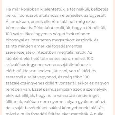
Ha már korábban kijelentettük, a tét nélküli, befizetés
nélküli bónuszok általánosan elterjedtek az Egyesült
Államokban, ennek ellenére találhat még extra
bónuszokat is. Példaként említjük, hogy a tét nélküli,
100 százalékos ingyenes pörgetések minden
bizonnyal az interneten megszokott kaszinók, és
szinte minden amerikai fogadásmentes
szerencsejáték-intézetben megtalálhatók. Az
időnként elérhető tétmentes pénz mellett 100
százalékos ingyenes szerencsejáték bónusz is
elérhető. Ha van kedved játszani, van rá időd, és
szeretnél a saját vagyonod, és még több 100
százalékos ingyenes dollárt vonzanál, akkor ez nagyon
rendben van. Ezzel párhuzamosan azok a személyek,
akik azt állítják, hogy nulla választási renderinget
állítanak, valóban nem nyernek olyan gyakran pénzt,
de a saját bevételüket sokkal könnyebbnek találták,
mivel a nulla fogadási feltételeket csatolták. A nulla