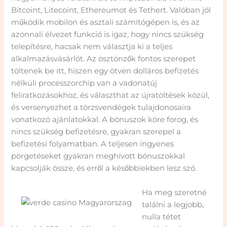
Bitcoint, Litecoint, Ethereumot és Tethert. Valóban jól
működik mobilon és asztali számítógépen is, és az
azonnali élvezet funkció is igaz, hogy nincs szükség
telepítésre, hacsak nem választja ki a teljes
alkalmazásvásárlót. Az ösztönzők fontos szerepet
töltenek be itt, hiszen egy ötven dolláros befizetés
nélküli processzorchip van a vadonatúj
feliratkozásokhoz, és választhat az újratöltések közül,
és versenyezhet a törzsvendégek tulajdonosaira
vonatkozó ajánlatokkal. A bónuszok köre forog, és
nincs szükség befizetésre, gyakran szerepel a
befizetési folyamatban. A teljesen ingyenes
pörgetéseket gyakran meghívott bónuszokkal
kapcsolják össze, és erről a későbbiekben lesz szó.
Ha meg szeretné
találni a legjobb,
nulla tétet