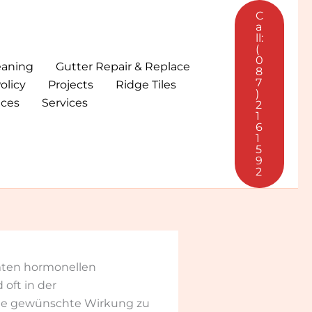
C
a
ll:
(
0
eaning
Gutter Repair & Replace
8
7
olicy
Projects
Ridge Tiles
)
ices
Services
2
1
6
1
5
9
2
mmten hormonellen
oft in der
die gewünschte Wirkung zu