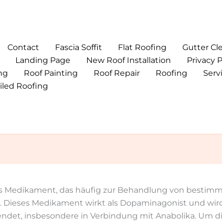
Contact
Fascia Soffit
Flat Roofing
Gutter Cl
Landing Page
New Roof Installation
Privacy P
ng
Roof Painting
Roof Repair
Roofing
Serv
iled Roofing
ges Medikament, das häufig zur Behandlung von besti
. Dieses Medikament wirkt als Dopaminagonist und wird 
ndet, insbesondere in Verbindung mit Anabolika. Um 