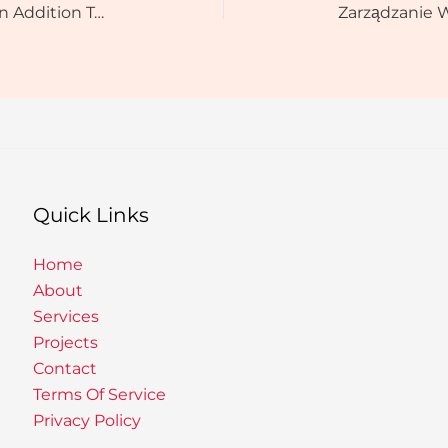
Accessibility Survive Gambling In Addition To Online Casino At 20bet
Zarządzanie 
Quick Links
Home
About
Services
Projects
Contact
Terms Of Service
Privacy Policy