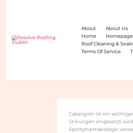
Skip
to
content
About
About Us
Home
Homepage
Roof Cleaning & Seali
Terms Of Service
T
Cabergolin ist ein wichti
Störungen eingesetzt wird
Sportpharmakologie verwe