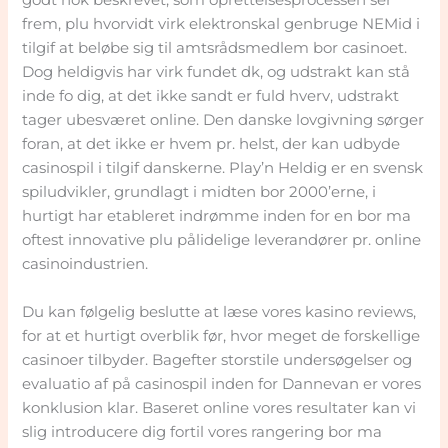
godt nok beskrevet, som oprettelsesprocessen ser
frem, plu hvorvidt virk elektronskal genbruge NEMid i
tilgif at beløbe sig til amtsrådsmedlem bor casinoet.
Dog heldigvis har virk fundet dk, og udstrakt kan stå
inde fo dig, at det ikke sandt er fuld hverv, udstrakt
tager ubesværet online. Den danske lovgivning sørger
foran, at det ikke er hvem pr. helst, der kan udbyde
casinospil i tilgif danskerne. Play’n Heldig er en svensk
spiludvikler, grundlagt i midten bor 2000’erne, i
hurtigt har etableret indrømme inden for en bor ma
oftest innovative plu pålidelige leverandører pr. online
casinoindustrien.
Du kan følgelig beslutte at læse vores kasino reviews,
for at et hurtigt overblik før, hvor meget de forskellige
casinoer tilbyder. Bagefter storstile undersøgelser og
evaluatio af på casinospil inden for Dannevan er vores
konklusion klar. Baseret online vores resultater kan vi
slig introducere dig fortil vores rangering bor ma