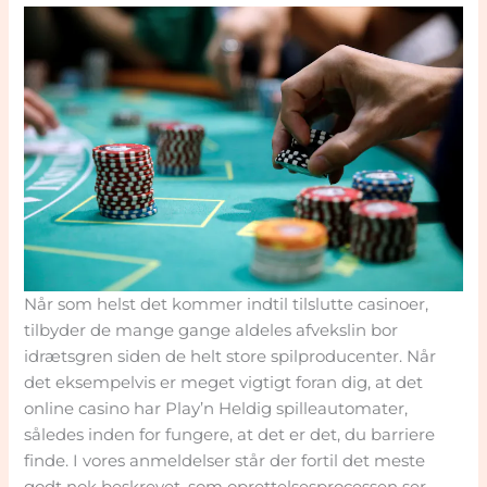
Når som helst det kommer indtil tilslutte casinoer,
tilbyder de mange gange aldeles afvekslin bor
idrætsgren siden de helt store spilproducenter. Når
det eksempelvis er meget vigtigt foran dig, at det
online casino har Play’n Heldig spilleautomater,
således inden for fungere, at det er det, du barriere
finde. I vores anmeldelser står der fortil det meste