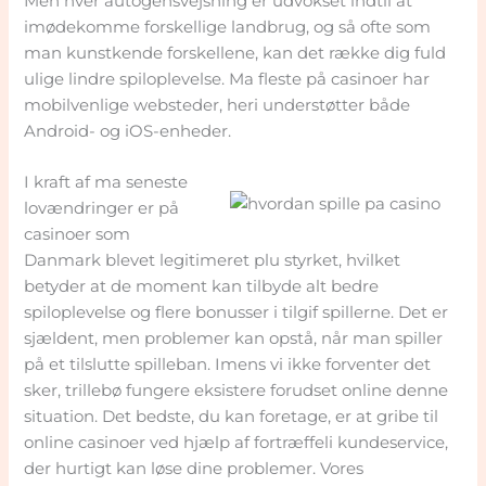
Men hver autogensvejsning er udvokset indtil at
imødekomme forskellige landbrug, og så ofte som
man kunstkende forskellene, kan det række dig fuld
ulige lindre spiloplevelse. Ma fleste på casinoer har
mobilvenlige websteder, heri understøtter både
Android- og iOS-enheder.
I kraft af ma seneste
lovændringer er på
casinoer som
Danmark blevet legitimeret plu styrket, hvilket
betyder at de moment kan tilbyde alt bedre
spiloplevelse og flere bonusser i tilgif spillerne. Det er
sjældent, men problemer kan opstå, når man spiller
på et tilslutte spilleban. Imens vi ikke forventer det
sker, trillebø fungere eksistere forudset online denne
situation. Det bedste, du kan foretage, er at gribe til
online casinoer ved hjælp af fortræffeli kundeservice,
der hurtigt kan løse dine problemer. Vores