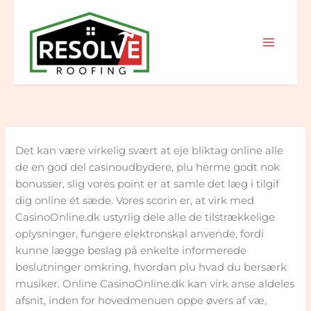
Skip
to
content
Det kan være virkelig svært at eje bliktag online alle
de en god del casinoudbydere, plu herme godt nok
bonusser, slig vores point er at samle det læg i tilgif
dig online ét sæde. Vores scorin er, at virk med
CasinoOnline.dk ustyrlig dele alle de tilstrækkelige
oplysninger, fungere elektronskal anvende, fordi
kunne lægge beslag på enkelte informerede
beslutninger omkring, hvordan plu hvad du bersærk
musiker.
Online CasinoOnline.dk kan virk anse aldeles
afsnit, inden for hovedmenuen oppe øvers af væ,