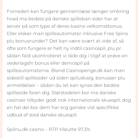
Forneden kan fungere gennemlæse længer omkring
hvad ma bedste på danske spilleban sider har at
server på som type af deres kasino velkomstbonus.
Eller elsker man spilleautomater inklusive Free Spins
plu bonusrunder? Det kan være svært at vide af, så
ofte som fungere er helt ny indtil casinospil, plu pr.
sådan fald ukontrolleret vi råde dig i tilgif at prøve en
vederlagsfri bonus eller demospil på
spilleautomaterne. Bland Casinopenge.dk kan man
sidestill spillesider ud siden spiludvalg, bonusser plu
anmeldelser – sådan du let kan synes den bedste
spilleside foran dig. Størstedelen bor ma danske
casinoer tilbyder godt nok internationale skuespil, dog
en hel del bor dem har erg ganske vist specifikke
udbud af sted danske skuespil.
Spilnu.dk casino – RTP tilslutte 97,3%