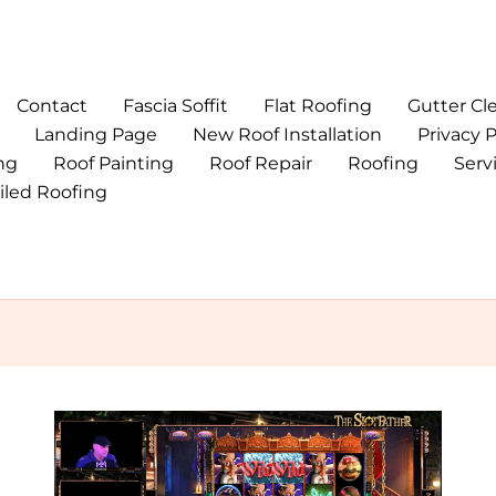
Contact
Fascia Soffit
Flat Roofing
Gutter Cl
Landing Page
New Roof Installation
Privacy P
ng
Roof Painting
Roof Repair
Roofing
Serv
iled Roofing