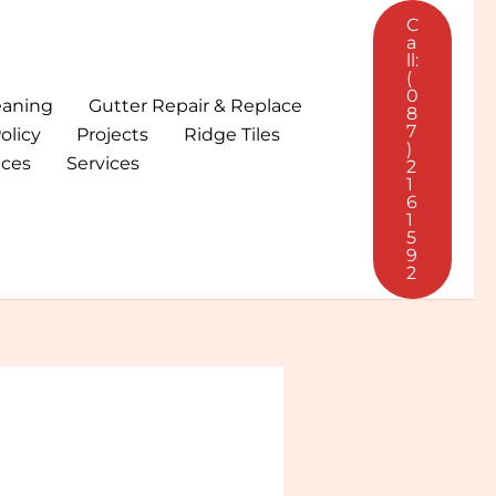
C
a
ll:
(
0
eaning
Gutter Repair & Replace
8
7
olicy
Projects
Ridge Tiles
)
ices
Services
2
1
6
1
5
9
2