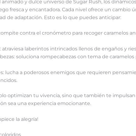
 animado y dulce universo de Sugar Rush, los dinámicos 
uego fresca y encantadora. Cada nivel ofrece un cambio 
dad de adaptación. Esto es lo que puedes anticipar:
 compite contra el cronómetro para recoger caramelos an
: atraviesa laberintos intrincados llenos de engaños y ri
ezas: soluciona rompecabezas con tema de caramelos 
fes: lucha a poderosos enemigos que requieren pensamien
encidos.
olo optimizan tu vivencia, sino que también te impulsan 
ión sea una experiencia emocionante.
piece la alegría!
coloridos