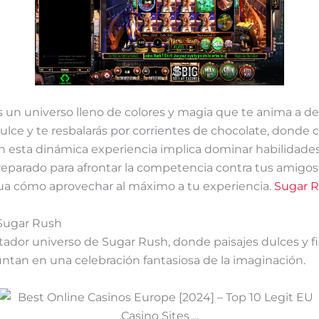
 un universo lleno de colores y magia que te anima a des
lce y te resbalarás por corrientes de chocolate, donde c
n esta dinámica experiencia implica dominar habilidades
reparado para afrontar la competencia contra tus amigos 
igua cómo aprovechar al máximo a tu experiencia.
Sugar 
 Sugar Rush
ador universo de Sugar Rush, donde paisajes dulces y fig
untan en una celebración fantasiosa de la imaginación.