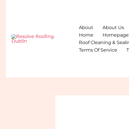
Skip
to
content
About
About Us
Home
Homepage
Roof Cleaning & Seali
Terms Of Service
T