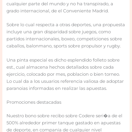
cualquier parte del mundo y no ha transpirado, a
grado internacional, de el Conveniente Madrid.
Sobre lo cual respecta a otras deportes, una propuesta
incluye una gran disparidad sobre juegos, como
partidos internacionales, boxeo, competiciones sobre
caballos, balonmano, sports sobre propulsor y rugby.
Una pinta especial es dicho esplendido folleto sobre
est., cual almacena hechos detallados sobre cada
ejercicio, colocado por mes, poblacion o bien torneo.
Lo cual da a los usuarios referencia valiosa de adoptar
paranoias informadas en realizar las apuestas.
Promociones destacadas
Nuestro bono sobre recibo sobre Codere seri�a de el
500% alrededor primer tanque gastado en apuestas
de deporte, en compania de cualquier nivel