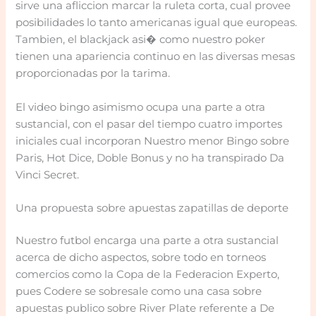
sirve una afliccion marcar la ruleta corta, cual provee
posibilidades lo tanto americanas igual que europeas.
Tambien, el blackjack asi� como nuestro poker
tienen una apariencia continuo en las diversas mesas
proporcionadas por la tarima.
El video bingo asimismo ocupa una parte a otra
sustancial, con el pasar del tiempo cuatro importes
iniciales cual incorporan Nuestro menor Bingo sobre
Paris, Hot Dice, Doble Bonus y no ha transpirado Da
Vinci Secret.
Una propuesta sobre apuestas zapatillas de deporte
Nuestro futbol encarga una parte a otra sustancial
acerca de dicho aspectos, sobre todo en torneos
comercios como la Copa de la Federacion Experto,
pues Codere se sobresale como una casa sobre
apuestas publico sobre River Plate referente a De