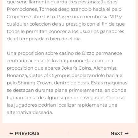
que sencillamente guarda tres pestanas: Juegos,
Promociones, Torneos desplazandolo hacia el pelo
Crupieres sobre Listo. Posee una membresia VIP y
cualquier coleccion de su prestigio con el fin de que
todos le permitan conocer a los usuarios ganadores
de el temporada o bien de el dia.
Una proposicion sobre casino de Bizzo permanece
centrada acerca de los tragamonedas, con una
proposicion que abarca Joker’s Coins, Alchemist
Bonanza, Gates of Olympus desplazandolo hacia el
pelo Shining Crown, dentro de otras. Estas maquinas
se destacan durante plana primeramente, en donde
figuran cerca de algun superior navegador. Con eso
las jugadores podrian localizar rapidamente una
alternativa deseada.
PREVIOUS
NEXT