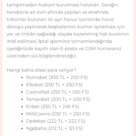
tartışılmadan hüküm kurulması hatalıdır. Sanığın
kendisine ait evin altında yapılan ve etrafında
tribünler bulunan iki ayrı havuz içerisinde horoz
dövüşü yaptırarak başkalarının kumar oynaması için
yer ve imkân sağladığı olayda kazanılmış hak kuralının
ihlal edilmesi. İptal işleminiz tamamlandığında
üyeliğinizde kayıtlı olan E-posta ve GSM numaranız
üzerinden sizi bilgilendireceğiz.
Hangi bahis sitesi para veriyor?
Romabet (300 TL + 200 FS)
Efesbet (250 TL + 250 FS)
Casinofast (250 TL + 250 FS)
Tempobet (200 TL + 200 FS)
Enbet (250 TL + 250 FS)
MilliCasino (250 TL + 250 FS)
Dedebet (222 TL + 222 FS)
Ngsbahis (212 TL + 121 FS)