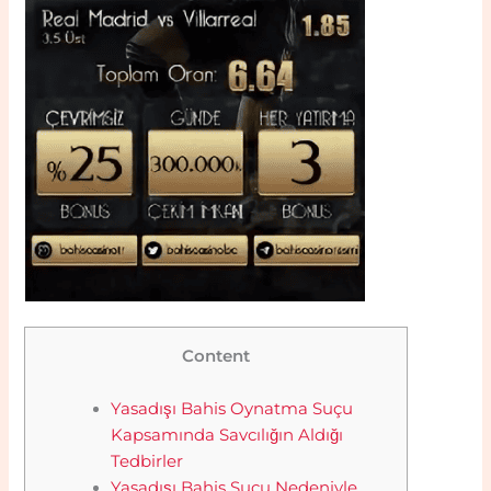
Content
Yasadışı Bahis Oynatma Suçu
Kapsamında Savcılığın Aldığı
Tedbirler
Yasadışı Bahis Suçu Nedeniyle