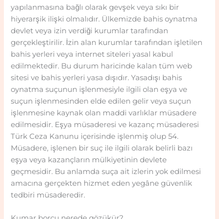
yapılanmasına bağlı olarak gevşek veya sıkı bir
hiyerarşik ilişki olmalıdır. Ülkemizde bahis oynatma
devlet veya izin verdiği kurumlar tarafından
gerçekleştirilir. İzin alan kurumlar tarafından işletilen
bahis yerleri veya internet siteleri yasal kabul
edilmektedir. Bu durum haricinde kalan tüm web
sitesi ve bahis yerleri yasa dışıdır. Yasadışı bahis
oynatma suçunun işlenmesiyle ilgili olan eşya ve
suçun işlenmesinden elde edilen gelir veya suçun
işlenmesine kaynak olan maddi varlıklar müsadere
edilmesidir. Eşya müsaderesi ve kazanç müsaderesi
Türk Ceza Kanunu içerisinde işlenmiş olup 54.
Müsadere, işlenen bir suç ile ilgili olarak belirli bazı
eşya veya kazançların mülkiyetinin devlete
geçmesidir. Bu anlamda suça ait izlerin yok edilmesi
amacına gerçekten hizmet eden yegâne güvenlik
tedbiri müsaderedir.
Kumar borcu nerede gözükür?