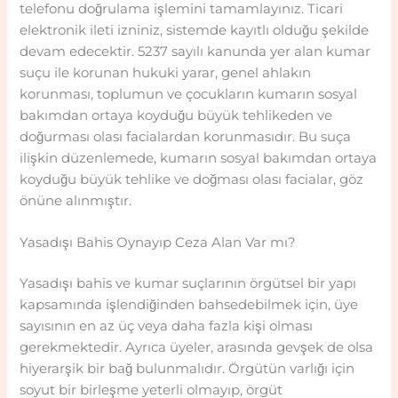
telefonu doğrulama işlemini tamamlayınız. Ticari
elektronik ileti izniniz, sistemde kayıtlı olduğu şekilde
devam edecektir. 5237 sayılı kanunda yer alan kumar
suçu ile korunan hukuki yarar, genel ahlakın
korunması, toplumun ve çocukların kumarın sosyal
bakımdan ortaya koyduğu büyük tehlikeden ve
doğurması olası facialardan korunmasıdır. Bu suça
ilişkin düzenlemede, kumarın sosyal bakımdan ortaya
koyduğu büyük tehlike ve doğması olası facialar, göz
önüne alınmıştır.
Yasadışı Bahis Oynayıp Ceza Alan Var mı?
Yasadışı bahis ve kumar suçlarının örgütsel bir yapı
kapsamında işlendiğinden bahsedebilmek için, üye
sayısının en az üç veya daha fazla kişi olması
gerekmektedir. Ayrıca üyeler, arasında gevşek de olsa
hiyerarşik bir bağ bulunmalıdır. Örgütün varlığı için
soyut bir birleşme yeterli olmayıp, örgüt