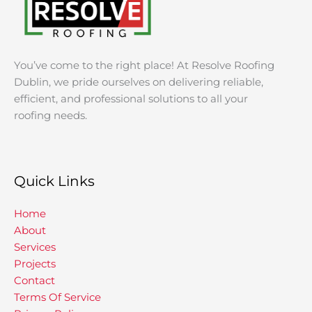
You’ve come to the right place! At Resolve Roofing
Dublin, we pride ourselves on delivering reliable,
efficient, and professional solutions to all your
roofing needs.
Quick Links
Home
About
Services
Projects
Contact
Terms Of Service