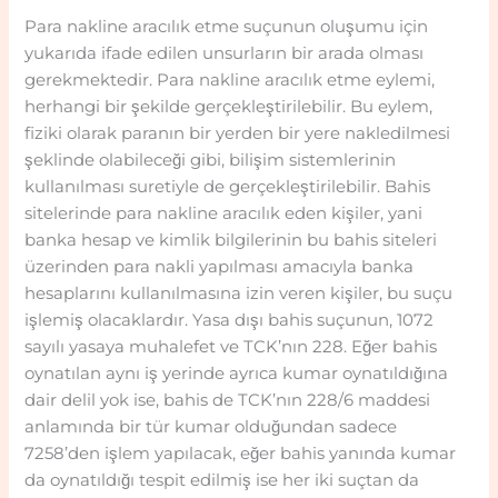
Para nakline aracılık etme suçunun oluşumu için
yukarıda ifade edilen unsurların bir arada olması
gerekmektedir. Para nakline aracılık etme eylemi,
herhangi bir şekilde gerçekleştirilebilir. Bu eylem,
fiziki olarak paranın bir yerden bir yere nakledilmesi
şeklinde olabileceği gibi, bilişim sistemlerinin
kullanılması suretiyle de gerçekleştirilebilir. Bahis
sitelerinde para nakline aracılık eden kişiler, yani
banka hesap ve kimlik bilgilerinin bu bahis siteleri
üzerinden para nakli yapılması amacıyla banka
hesaplarını kullanılmasına izin veren kişiler, bu suçu
işlemiş olacaklardır. Yasa dışı bahis suçunun, 1072
sayılı yasaya muhalefet ve TCK’nın 228. Eğer bahis
oynatılan aynı iş yerinde ayrıca kumar oynatıldığına
dair delil yok ise, bahis de TCK’nın 228/6 maddesi
anlamında bir tür kumar olduğundan sadece
7258’den işlem yapılacak, eğer bahis yanında kumar
da oynatıldığı tespit edilmiş ise her iki suçtan da