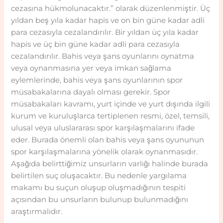
cezasına hükmolunacaktır.” olarak düzenlenmiştir. Üç
yıldan beş yıla kadar hapis ve on bin güne kadar adli
para cezasıyla cezalandırılır. Bir yıldan üç yıla kadar
hapis ve üç bin güne kadar adli para cezasıyla
cezalandırılır. Bahis veya şans oyunlarını oynatma
veya oynanmasına yer veya imkan sağlama
eylemlerinde, bahis veya şans oyunlarının spor
müsabakalarına dayalı olması gerekir. Spor
müsabakaları kavramı, yurt içinde ve yurt dışında ilgili
kurum ve kuruluşlarca tertiplenen resmi, özel, temsili,
ulusal veya uluslararası spor karşılaşmalarını ifade
eder. Burada önemli olan bahis veya şans oyununun
spor karşılaşmalarına yönelik olarak oynanmasıdır.
Aşağıda belirttiğimiz unsurların varlığı halinde burada
belirtilen suç oluşacaktır. Bu nedenle yargılama
makamı bu suçun oluşup oluşmadığının tespiti
açısından bu unsurların bulunup bulunmadığını
araştırmalıdır.