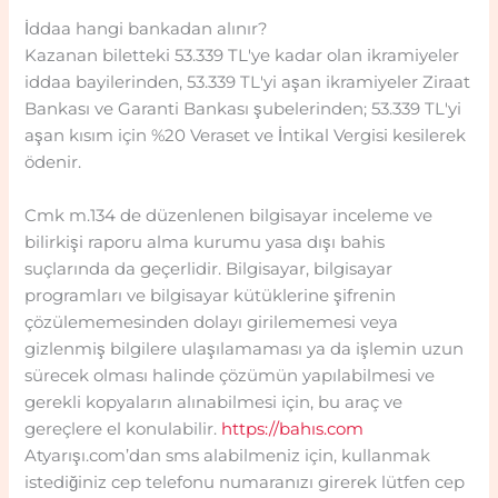
İddaa hangi bankadan alınır?
​Kazanan biletteki 53.339 TL'ye kadar olan ikramiyeler
iddaa bayilerinden, 53.339 TL'yi aşan ikramiyeler Ziraat
Bankası ve Garanti Bankası şubelerinden; 53.339 TL'yi
aşan kısım için %20 Veraset ve İntikal Vergisi kesilerek
ödenir.
Cmk m.134 de düzenlenen bilgisayar inceleme ve
bilirkişi raporu alma kurumu yasa dışı bahis
suçlarında da geçerlidir. Bilgisayar, bilgisayar
programları ve bilgisayar kütüklerine şifrenin
çözülememesinden dolayı girilememesi veya
gizlenmiş bilgilere ulaşılamaması ya da işlemin uzun
sürecek olması halinde çözümün yapılabilmesi ve
gerekli kopyaların alınabilmesi için, bu araç ve
gereçlere el konulabilir.
https://bahıs.com
Atyarışı.com’dan sms alabilmeniz için, kullanmak
istediğiniz cep telefonu numaranızı girerek lütfen cep