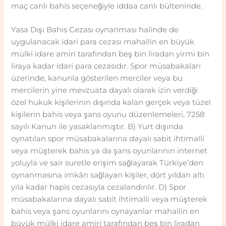
maç canlı bahis seçeneğiyle iddaa canlı bülteninde.
Yasa Dışı Bahis Cezası oynanması halinde de
uygulanacak idari para cezası mahallin en büyük
mülki idare amiri tarafından beş bin liradan yirmi bin
liraya kadar idari para cezasıdır. Spor müsabakaları
üzerinde, kanunla gösterilen merciler veya bu
mercilerin yine mevzuata dayalı olarak izin verdiği
özel hukuk kişilerinin dışında kalan gerçek veya tüzel
kişilerin bahis veya şans oyunu düzenlemeleri, 7258
sayılı Kanun ile yasaklanmıştır. B) Yurt dışında
oynatılan spor müsabakalarına dayalı sabit ihtimalli
veya müşterek bahis ya da şans oyunlarının internet
yoluyla ve sair suretle erişim sağlayarak Türkiye’den
oynanmasına imkân sağlayan kişiler, dört yıldan altı
yıla kadar hapis cezasıyla cezalandırılır. D) Spor
müsabakalarına dayalı sabit ihtimalli veya müşterek
bahis veya şans oyunlarını oynayanlar mahallin en
büyük mülki idare amiri tarafından beş bin liradan