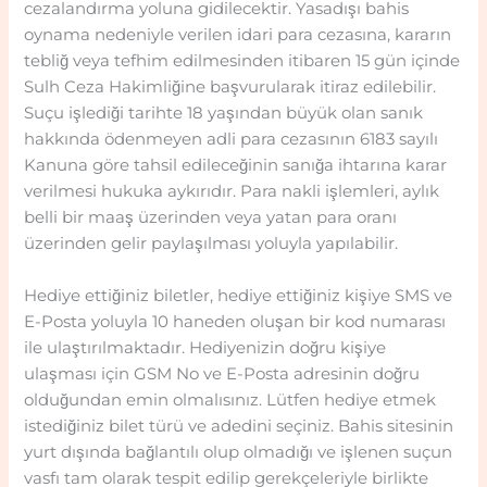
cezalandırma yoluna gidilecektir. Yasadışı bahis
oynama nedeniyle verilen idari para cezasına, kararın
tebliğ veya tefhim edilmesinden itibaren 15 gün içinde
Sulh Ceza Hakimliğine başvurularak itiraz edilebilir.
Suçu işlediği tarihte 18 yaşından büyük olan sanık
hakkında ödenmeyen adli para cezasının 6183 sayılı
Kanuna göre tahsil edileceğinin sanığa ihtarına karar
verilmesi hukuka aykırıdır. Para nakli işlemleri, aylık
belli bir maaş üzerinden veya yatan para oranı
üzerinden gelir paylaşılması yoluyla yapılabilir.
Hediye ettiğiniz biletler, hediye ettiğiniz kişiye SMS ve
E-Posta yoluyla 10 haneden oluşan bir kod numarası
ile ulaştırılmaktadır. Hediyenizin doğru kişiye
ulaşması için GSM No ve E-Posta adresinin doğru
olduğundan emin olmalısınız. Lütfen hediye etmek
istediğiniz bilet türü ve adedini seçiniz. Bahis sitesinin
yurt dışında bağlantılı olup olmadığı ve işlenen suçun
vasfı tam olarak tespit edilip gerekçeleriyle birlikte