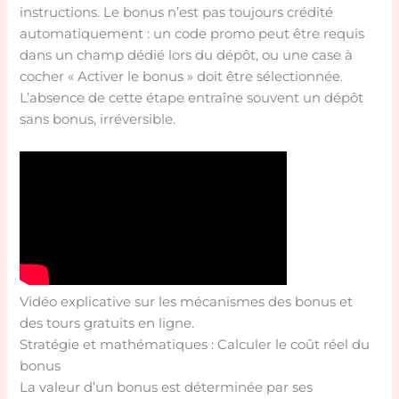
instructions. Le bonus n’est pas toujours crédité
automatiquement : un code promo peut être requis
dans un champ dédié lors du dépôt, ou une case à
cocher « Activer le bonus » doit être sélectionnée.
L’absence de cette étape entraîne souvent un dépôt
sans bonus, irréversible.
Vidéo explicative sur les mécanismes des bonus et
des tours gratuits en ligne.
Stratégie et mathématiques : Calculer le coût réel du
bonus
La valeur d’un bonus est déterminée par ses