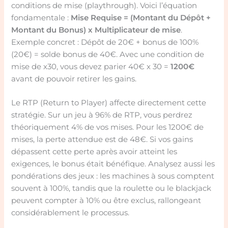
conditions de mise (playthrough). Voici l’équation
fondamentale :
Mise Requise = (Montant du Dépôt +
Montant du Bonus) x Multiplicateur de mise
.
Exemple concret : Dépôt de 20€ + bonus de 100%
(20€) = solde bonus de 40€. Avec une condition de
mise de x30, vous devez parier 40€ x 30 =
1200€
avant de pouvoir retirer les gains.
Le RTP (Return to Player) affecte directement cette
stratégie. Sur un jeu à 96% de RTP, vous perdrez
théoriquement 4% de vos mises. Pour les 1200€ de
mises, la perte attendue est de 48€. Si vos gains
dépassent cette perte après avoir atteint les
exigences, le bonus était bénéfique. Analysez aussi les
pondérations des jeux : les machines à sous comptent
souvent à 100%, tandis que la roulette ou le blackjack
peuvent compter à 10% ou être exclus, rallongeant
considérablement le processus.