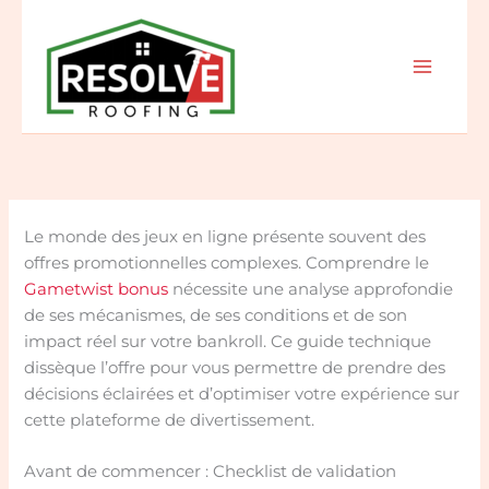
Skip
to
content
Le monde des jeux en ligne présente souvent des
offres promotionnelles complexes. Comprendre le
Gametwist bonus
nécessite une analyse approfondie
de ses mécanismes, de ses conditions et de son
impact réel sur votre bankroll. Ce guide technique
dissèque l’offre pour vous permettre de prendre des
décisions éclairées et d’optimiser votre expérience sur
cette plateforme de divertissement.
Avant de commencer : Checklist de validation