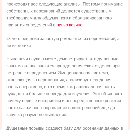
происходят все следующие анализы. Поэтому понимание
собственных переживаний делается существенным
требованием для обдуманного и сбалансированного
принятия определений в
пинко казино
.
Отчего решения зачастую рождаются из переживаний, а
не из логики
Нынешняя наука о мозге демонстрирует, что душевные
зоны мозга включаются прежде логических отделов при
встрече с определением. Эмоциональная система,
отвечающая за переживания, анализирует сведения
очень оперативно, в то время как рациональная часть
нуждается больше периода для изучения. Это объясняет,
почему первые восприятия и непосредственные реакции
часто назначают направление наших решений еще до
запуска разумного мышления.
Душевные порывы создают базу для осознания данных в