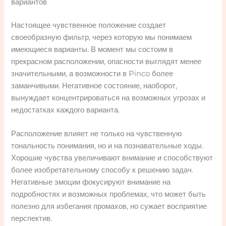
вариантов
Настоящее чувственное положение создает
своеобразную фильтр, через которую мы понимаем
имеющиеся варианты. В момент мы состоим в
прекрасном расположении, опасности выглядят менее
значительными, а возможности в Pinco более
заманчивыми. Негативное состояние, наоборот,
вынуждает концентрироваться на возможных угрозах и
недостатках каждого варианта.
Расположение влияет не только на чувственную
тональность понимания, но и на познавательные ходы.
Хорошие чувства увеличивают внимание и способствуют
более изобретательному способу к решению задач.
Негативные эмоции фокусируют внимание на
подробностях и возможных проблемах, что может быть
полезно для избегания промахов, но сужает восприятие
перспектив.