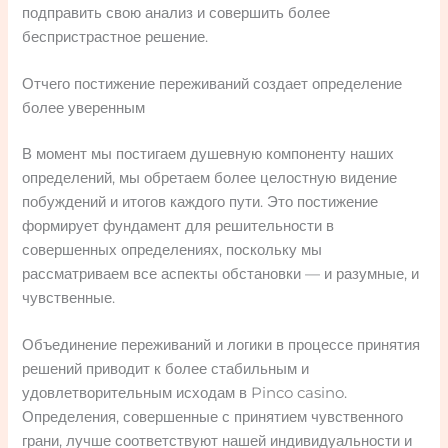
подправить свою анализ и совершить более
беспристрастное решение.
Отчего постижение переживаний создает определение
более уверенным
В момент мы постигаем душевную компоненту наших
определений, мы обретаем более целостную видение
побуждений и итогов каждого пути. Это постижение
формирует фундамент для решительности в
совершенных определениях, поскольку мы
рассматриваем все аспекты обстановки — и разумные, и
чувственные.
Объединение переживаний и логики в процессе принятия
решений приводит к более стабильным и
удовлетворительным исходам в Pinco casino.
Определения, совершенные с принятием чувственного
грани, лучше соответствуют нашей индивидуальности и