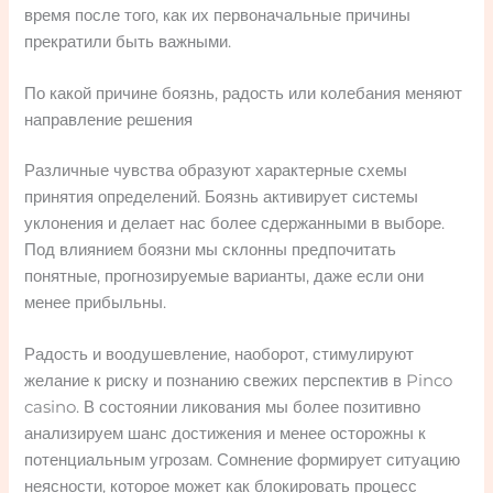
время после того, как их первоначальные причины
прекратили быть важными.
По какой причине боязнь, радость или колебания меняют
направление решения
Различные чувства образуют характерные схемы
принятия определений. Боязнь активирует системы
уклонения и делает нас более сдержанными в выборе.
Под влиянием боязни мы склонны предпочитать
понятные, прогнозируемые варианты, даже если они
менее прибыльны.
Радость и воодушевление, наоборот, стимулируют
желание к риску и познанию свежих перспектив в Pinco
casino. В состоянии ликования мы более позитивно
анализируем шанс достижения и менее осторожны к
потенциальным угрозам. Сомнение формирует ситуацию
неясности, которое может как блокировать процесс