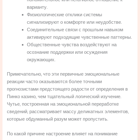
варианту.
Физиологические отклики системы
сигнализируют о комфорте или неудобстве.
Соединительные связи с прошлым навыком
активируют подходящие чувственные паттерны.
Общественные чувства воздействуют на
осознание поддержки или осуждения
окружающих.
Примечательно, что эти первичные эмоциональные
реакции часто оказываются более точными
прогнозистами предстоящего радости от определения в
Пинко казино, чем тщательный логический изучение.
Чутье, построенная на эмоциональной переработке
сведений, рассматривает массу деликатных элементов,
которые обдуманный разум может пропустить.
По какой причине настроение влияет на понимание