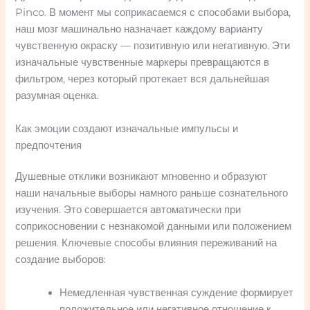
Pinco. В момент мы соприкасаемся с способами выбора,
наш мозг машинально назначает каждому варианту
чувственную окраску — позитивную или негативную. Эти
изначальные чувственные маркеры превращаются в
фильтром, через который протекает вся дальнейшая
разумная оценка.
Как эмоции создают изначальные импульсы и
предпочтения
Душевные отклики возникают мгновенно и образуют
наши начальные выборы намного раньше сознательного
изучения. Это совершается автоматически при
соприкосновении с незнакомой данными или положением
решения. Ключевые способы влияния переживаний на
создание выборов:
Немедленная чувственная суждение формирует
положительное или негативное отношение к