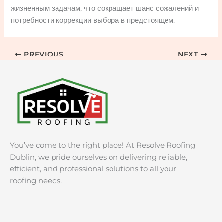
жизненным задачам, что сокращает шанс сожалений и
потребности коррекции выбора в предстоящем.
PREVIOUS
NEXT
You’ve come to the right place! At Resolve Roofing
Dublin, we pride ourselves on delivering reliable,
efficient, and professional solutions to all your
roofing needs.