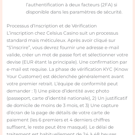
l’authentification à deux facteurs (2FA) si
disponible dans les paramètres de sécurité.
Processus d’Inscription et de Vérification
L’inscription chez Celsius Casino suit un processus
standard mais méticuleux. Après avoir cliqué sur
“S’inscrire”, vous devrez fournir une adresse e-mail
valide, créer un mot de passe fort et sélectionner votre
devise (EUR étant la principale). Une confirmation par
e-mail est requise. La phase de vérification KYC (Know
Your Customer) est déclenchée généralement avant
votre premier retrait. L’équipe de conformité peut
demander : 1) Une pièce d’identité avec photo
(passeport, carte d’identité nationale), 2) Un justificatif
de domicile de moins de 3 mois, et 3) Une capture
d’écran de la page de détails de votre carte de
paiement (les 6 premiers et 4 derniers chiffres
suffisent, le reste peut être masqué). Le délai de
traitement est habituellement de 24 à 48 heures.