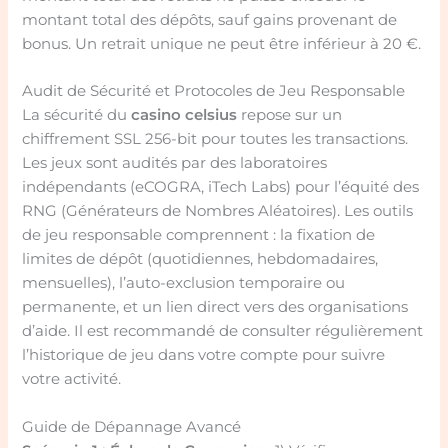
montant total des dépôts, sauf gains provenant de
bonus. Un retrait unique ne peut être inférieur à 20 €.
Audit de Sécurité et Protocoles de Jeu Responsable
La sécurité du
casino celsius
repose sur un
chiffrement SSL 256-bit pour toutes les transactions.
Les jeux sont audités par des laboratoires
indépendants (eCOGRA, iTech Labs) pour l’équité des
RNG (Générateurs de Nombres Aléatoires). Les outils
de jeu responsable comprennent : la fixation de
limites de dépôt (quotidiennes, hebdomadaires,
mensuelles), l’auto-exclusion temporaire ou
permanente, et un lien direct vers des organisations
d’aide. Il est recommandé de consulter régulièrement
l’historique de jeu dans votre compte pour suivre
votre activité.
Guide de Dépannage Avancé