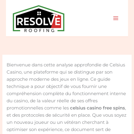
Skip
to
content
Bienvenue dans cette analyse approfondie de Celsius
Casino, une plateforme qui se distingue par son
approche moderne des jeux en ligne. Ce guide
technique a pour objectif de vous fournir une
compréhension complète du fonctionnement interne
du casino, de la valeur réelle de ses offres
promotionnelles comme les
celsius casino free spins
,
et des protocoles de sécurité en place. Que vous soyez
un nouveau joueur ou un vétéran cherchant à
optimiser son expérience, ce document sert de