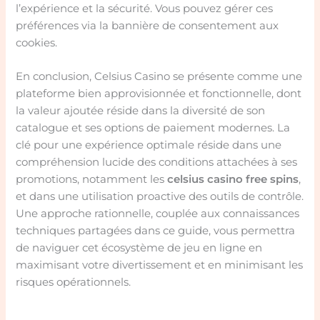
l’expérience et la sécurité. Vous pouvez gérer ces
préférences via la bannière de consentement aux
cookies.
En conclusion, Celsius Casino se présente comme une
plateforme bien approvisionnée et fonctionnelle, dont
la valeur ajoutée réside dans la diversité de son
catalogue et ses options de paiement modernes. La
clé pour une expérience optimale réside dans une
compréhension lucide des conditions attachées à ses
promotions, notamment les
celsius casino free spins
,
et dans une utilisation proactive des outils de contrôle.
Une approche rationnelle, couplée aux connaissances
techniques partagées dans ce guide, vous permettra
de naviguer cet écosystème de jeu en ligne en
maximisant votre divertissement et en minimisant les
risques opérationnels.