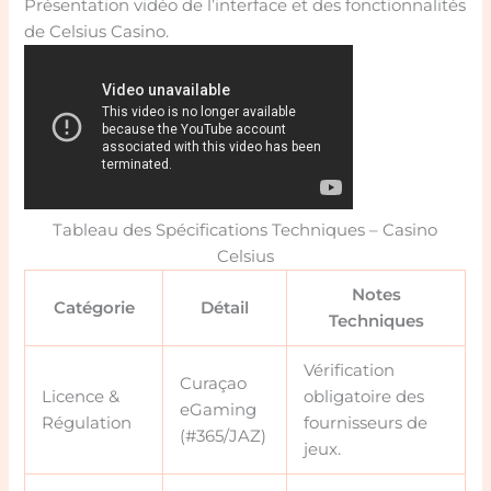
Présentation vidéo de l’interface et des fonctionnalités
de Celsius Casino.
Tableau des Spécifications Techniques – Casino
Celsius
Notes
Catégorie
Détail
Techniques
Vérification
Curaçao
Licence &
obligatoire des
eGaming
Régulation
fournisseurs de
(#365/JAZ)
jeux.