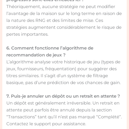
Théoriquement, aucune stratégie ne peut modifier
l’avantage de la maison sur le long terme en raison de
la nature des RNG et des limites de mise. Ces
stratégies augmentent considérablement le risque de
pertes importantes.
6. Comment fonctionne l’algorithme de
recommandation de jeux ?
L’algorithme analyse votre historique de jeu (types de
jeux, fournisseurs, fréquentation) pour suggérer des
titres similaires. Il s’agit d’un système de filtrage
basique, pas d’une prédiction de vos chances de gain.
7. Puis-je annuler un dépôt ou un retrait en attente ?
Un dépôt est généralement irréversible. Un retrait en
attente peut parfois être annulé depuis la section
“Transactions” tant qu’il n’est pas marqué “Complété”.
Contactez le support pour assistance.