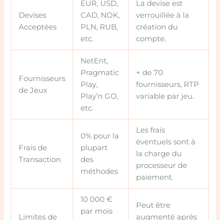
EUR, USD,
La devise est
Devises
CAD, NOK,
verrouillée à la
Acceptées
PLN, RUB,
création du
etc.
compte.
NetEnt,
Pragmatic
+ de 70
Fournisseurs
Play,
fournisseurs, RTP
de Jeux
Play’n GO,
variable par jeu.
etc.
Les frais
0% pour la
éventuels sont à
Frais de
plupart
la charge du
Transaction
des
processeur de
méthodes
paiement.
10 000 €
Peut être
par mois
Limites de
augmenté après