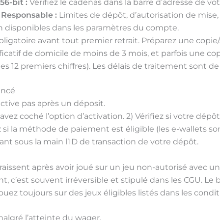
6-bit :
Vérifiez le cadenas dans la barre d’adresse de vo
 Responsable :
Limites de dépôt, d’autorisation de mise, 
on disponibles dans les paramètres du compte.
ligatoire avant tout premier retrait. Préparez une copie/
ificatif de domicile de moins de 3 mois, et parfois une c
es 12 premiers chiffres). Les délais de traitement sont de
ancé
ctive pas après un déposit.
s avez coché l’option d’activation. 2) Vérifiez si votre d
 si la méthode de paiement est éligible (les e-wallets so
nt sous la main l’ID de transaction de votre dépôt.
raissent après avoir joué sur un jeu non-autorisé avec un
c’est souvent irréversible et stipulé dans les CGU. Le 
uez toujours sur des jeux éligibles listés dans les condit
malgré l’atteinte du wager.