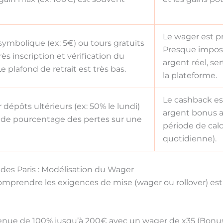
Le wager est pro
ymbolique (ex: 5€) ou tours gratuits
Presque imposs
rès inscription et vérification du
argent réel, se
 plafond de retrait est très bas.
la plateforme.
Le cashback es
 dépôts ultérieurs (ex: 50% le lundi)
argent bonus av
 de pourcentage des pertes sur une
période de cal
quotidienne).
des Paris : Modélisation du Wager
omprendre les exigences de mise (wager ou rollover) est
nue de 100% jusqu’à 200€ avec un wager de x35 (Bonus