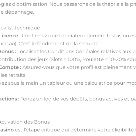
tégies d’optimisation. Nous passerons de la théorie à la 
 de dépannage.
cklist technique
Licence :
Confirmez que l’opérateur derrière Instasino es
acao). C’est le fondement de la sécurité.
Bonus :
Localisez les Conditions Générales relatives aux 
tribution des jeux (Slots = 100%, Roulette = 10-20% sou
 Compte :
Assurez-vous que votre profil est pleinement v
es retraits.
ez sous la main un tableur ou une calculatrice pour mod
ctions :
Tenez un log de vos dépôts, bonus activés et par
 Activation des Bonus
casino
est l’étape critique qui détermine votre éligibilité 