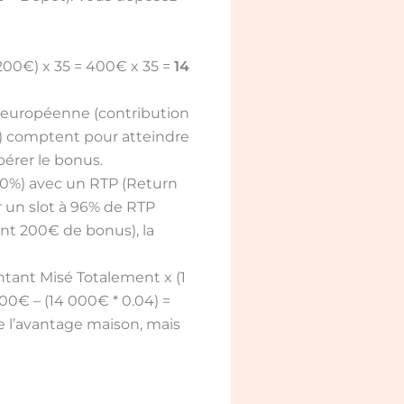
200€) x 35 = 400€ x 35 =
14
 européenne (contribution
%) comptent pour atteindre
bérer le bonus.
100%) avec un RTP (Return
 un slot à 96% de RTP
nt 200€ de bonus), la
ontant Misé Totalement x (1
00€ – (14 000€ * 0.04) =
 l’avantage maison, mais