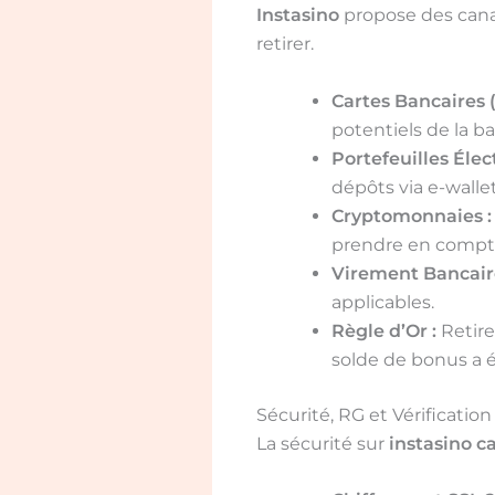
Instasino
propose des canau
retirer.
Cartes Bancaires 
potentiels de la b
Portefeuilles Élect
dépôts via e-walle
Cryptomonnaies :
prendre en compte
Virement Bancaire
applicables.
Règle d’Or :
Retire
solde de bonus a é
Sécurité, RG et Vérification
La sécurité sur
instasino c