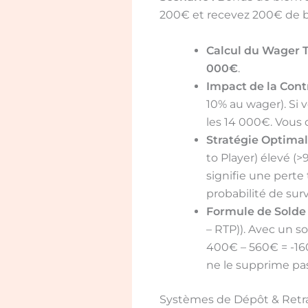
200€ et recevez 200€ de b
Calcul du Wager To
000€
.
Impact de la Contr
10% au wager). Si
les 14 000€. Vous 
Stratégie Optimal
to Player) élevé 
signifie une pert
probabilité de surv
Formule de Solde
– RTP)). Avec un s
400€ – 560€ = -16
ne le supprime pas
Systèmes de Dépôt & Retrait