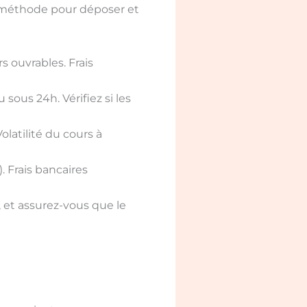
e méthode pour déposer et
s ouvrables. Frais
sous 24h. Vérifiez si les
olatilité du cours à
. Frais bancaires
 et assurez-vous que le