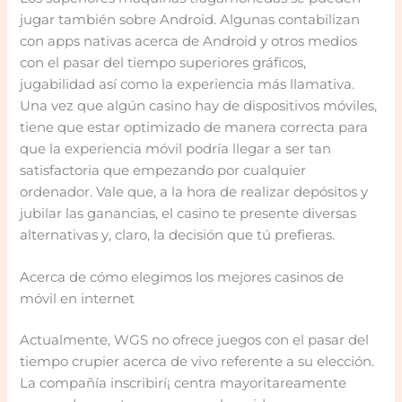
jugar también sobre Android. Algunas contabilizan
con apps nativas acerca de Android y otros medios
con el pasar del tiempo superiores gráficos,
jugabilidad así­ como la experiencia más llamativa.
Una vez que algún casino hay de dispositivos móviles,
tiene que estar optimizado de manera correcta para
que la experiencia móvil podrí­a llegar a ser tan
satisfactoria que empezando por cualquier
ordenador. Vale que, a la hora de realizar depósitos y
jubilar las ganancias, el casino te presente diversas
alternativas y, claro, la decisión que tú prefieras.
Acerca de cómo elegimos los mejores casinos de
móvil en internet
Actualmente, WGS no ofrece juegos con el pasar del
tiempo crupier acerca de vivo referente a su elección.
La compañía inscribirí¡ centra mayoritareamente