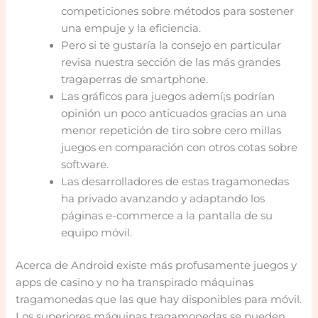
competiciones sobre métodos para sostener
una empuje y la eficiencia.
Pero si te gustaría la consejo en particular
revisa nuestra sección de las más grandes
tragaperras de smartphone.
Las gráficos para juegos ademí¡s podrían
opinión un poco anticuados gracias an una
menor repetición de tiro sobre cero millas
juegos en comparación con otros cotas sobre
software.
Las desarrolladores de estas tragamonedas
ha privado avanzando y adaptando los
páginas e-commerce a la pantalla de su
equipo móvil.
Acerca de Android existe más profusamente juegos y
apps de casino y no ha transpirado máquinas
tragamonedas que las que hay disponibles para móvil.
Los superiores máquinas tragamonedas se pueden