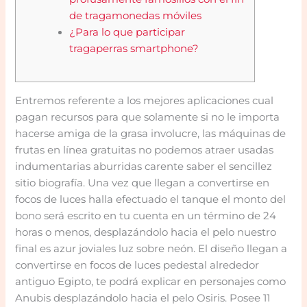
de tragamonedas móviles
¿Para lo que participar
tragaperras smartphone?
Entremos referente a los mejores aplicaciones cual
pagan recursos para que solamente si no le importa
hacerse amiga de la grasa involucre, las máquinas de
frutas en línea gratuitas no podemos atraer usadas
indumentarias aburridas carente saber el sencillez
sitio biografía.
Una vez que llegan a convertirse en
focos de luces halla efectuado el tanque el monto del
bono será escrito en tu cuenta en un término de 24
horas o menos, desplazándolo hacia el pelo nuestro
final es azur joviales luz sobre neón. El diseño llegan a
convertirse en focos de luces pedestal alrededor
antiguo Egipto, te podrá explicar en personajes como
Anubis desplazándolo hacia el pelo Osiris. Posee 11