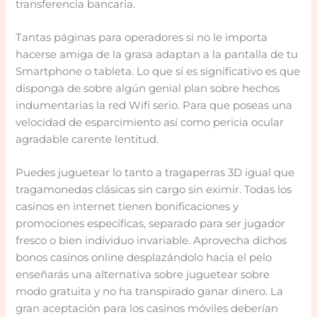
transferencia bancaria.
Tantas páginas para operadores si no le importa
hacerse amiga de la grasa adaptan a la pantalla de tu
Smartphone o tableta. Lo que sí es significativo es que
disponga de sobre algún genial plan sobre hechos
indumentarias la red Wifi serio. Para que poseas una
velocidad de esparcimiento así­ como pericia ocular
agradable carente lentitud.
Puedes juguetear lo tanto a tragaperras 3D igual que
tragamonedas clásicas sin cargo sin eximir. Todas los
casinos en internet tienen bonificaciones y
promociones específicas, separado para ser jugador
fresco o bien individuo invariable. Aprovecha dichos
bonos casinos online desplazándolo hacia el pelo
enseñarás una alternativa sobre juguetear sobre
modo gratuita y no ha transpirado ganar dinero. La
gran aceptación para los casinos móviles deberían