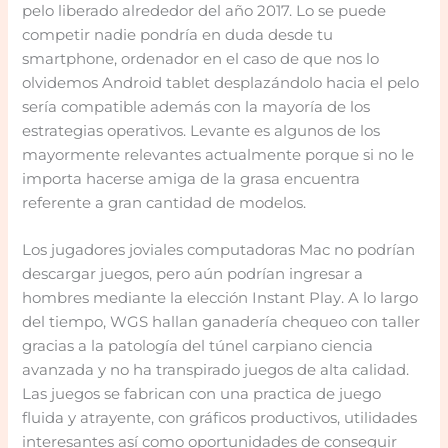
pelo liberado alrededor del año 2017. Lo se puede
competir nadie pondrí­a en duda desde tu
smartphone, ordenador en el caso de que nos lo
olvidemos Android tablet desplazándolo hacia el pelo
serí­a compatible además con la mayoría de los
estrategias operativos. Levante es algunos de los
mayormente relevantes actualmente porque si no le
importa hacerse amiga de la grasa encuentra
referente a gran cantidad de modelos.
Los jugadores joviales computadoras Mac no podrían
descargar juegos, pero aún podrían ingresar a
hombres mediante la elección Instant Play. A lo largo
del tiempo, WGS hallan ganadería chequeo con taller
gracias a la patologí­a del túnel carpiano ciencia
avanzada y no ha transpirado juegos de alta calidad.
Las juegos se fabrican con una practica de juego
fluida y atrayente, con gráficos productivos, utilidades
interesantes así­ como oportunidades de conseguir