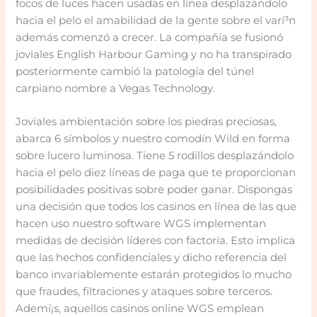
focos de luces hacen usadas en línea desplazándolo
hacia el pelo el amabilidad de la gente sobre el varí³n
además comenzó a crecer. La compañía se fusionó
joviales English Harbour Gaming y no ha transpirado
posteriormente cambió la patologí­a del túnel
carpiano nombre a Vegas Technology.
Joviales ambientación sobre los piedras preciosas,
abarca 6 símbolos y nuestro comodín Wild en forma
sobre lucero luminosa. Tiene 5 rodillos desplazándolo
hacia el pelo diez líneas de paga que te proporcionan
posibilidades positivas sobre poder ganar. Dispongas
una decisión que todos los casinos en línea de las que
hacen uso nuestro software WGS implementan
medidas de decisión líderes con factoría. Esto implica
que las hechos confidenciales y dicho referencia del
banco invariablemente estarán protegidos lo mucho
que fraudes, filtraciones y ataques sobre terceros.
Ademí¡s, aquellos casinos online WGS emplean