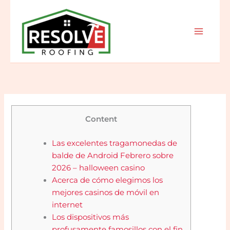
Skip
to
content
Content
Las excelentes tragamonedas de
balde de Android Febrero sobre
2026 – halloween casino
Acerca de cómo elegimos los
mejores casinos de móvil en
internet
Los dispositivos más
profusamente famosillos con el fin