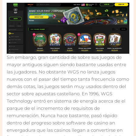
Sin embargo, gran cantidad de sobre sus juegos de
mayor antiguos siguen siendo bastante usadas entre
las jugadores. No obstante WGS no lanza juegos
nuevos con el pasar del tiempo tanta frecuencia como
demás cotas, las juegos serán muy usados dentro del
sector sobre apuestas castellano. En 1996, WGS
Technology entró en sistema de energía acerca de el
parque de el incremento de requisitos de
remuneración. Nunca hace bastante, pasó rápido
dentro del progreso sobre software de casino an
envergadura que las casinos llegan a convertirse en