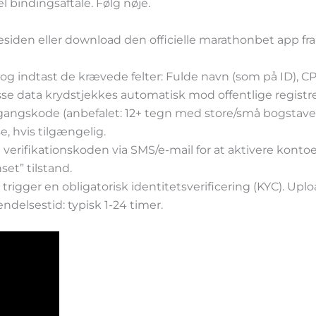
 bindingsaftale. Følg nøje.
siden eller download den officielle marathonbet app fra
 og indtast de krævede felter: Fulde navn (som på ID),
e data krydstjekkes automatisk mod offentlige registre
angskode (anbefalet: 12+ tegn med store/små bogstaver, 
, hvis tilgængelig.
verifikationskoden via SMS/e-mail for at aktivere kont
et” tilstand.
 trigger en obligatorisk identitetsverificering (KYC). U
ndelsestid: typisk 1-24 timer.