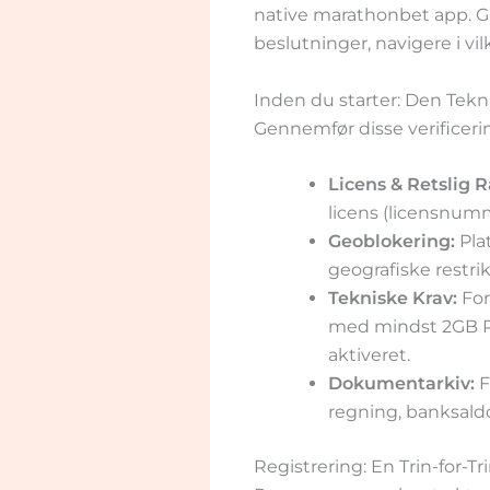
native marathonbet app. Gu
beslutninger, navigere i vil
Inden du starter: Den Tekn
Gennemfør disse verificering
Licens & Retslig
licens (licensnumm
Geoblokering:
Pla
geografiske restri
Tekniske Krav:
For
med mindst 2GB RA
aktiveret.
Dokumentarkiv:
F
regning, banksaldo)
Registrering: En Trin-for-Tr