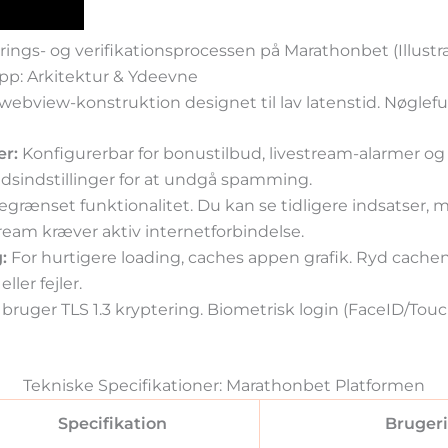
rings- og verifikationsprocessen på Marathonbet (Illustra
p: Arkitektur & Ydeevne
webview-konstruktion designet til lav latenstid. Nøglefu
er:
Konfigurerbar for bonustilbud, livestream-alarmer og
dsindstillinger for at undgå spamming.
grænset funktionalitet. Du kan se tidligere indsatser, 
tream kræver aktiv internetforbindelse.
:
For hurtigere loading, caches appen grafik. Ryd cachen 
ler fejler.
ruger TLS 1.3 kryptering. Biometrisk login (FaceID/Touc
Tekniske Specifikationer: Marathonbet Platformen
Specifikation
Brugeri