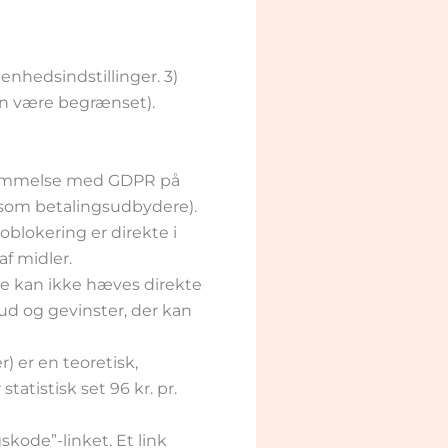
 enhedsindstillinger. 3)
kan være begrænset).
temmelse med GDPR på
 (som betalingsudbydere).
oblokering er direkte i
af midler.
 kan ikke hæves direkte
ud og gevinster, der kan
) er en teoretisk,
atistisk set 96 kr. pr.
ode”-linket. Et link