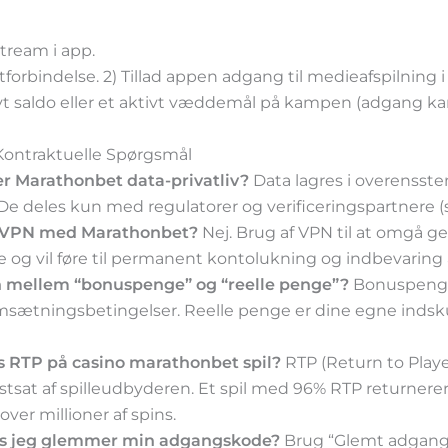
stream i app.
tforbindelse. 2) Tillad appen adgang til medieafspilning i
itivt saldo eller et aktivt væddemål på kampen (adgang 
Kontraktuelle Spørgsmål
r Marathonbet data-privatliv?
Data lagres i overenss
. De deles kun med regulatorer og verificeringspartnere
n VPN med Marathonbet?
Nej. Brug af VPN til at omgå ge
e og vil føre til permanent kontolukning og indbevaring 
en mellem “bonuspenge” og “reelle penge”?
Bonuspenge
omsætningsbetingelser. Reelle penge er dine egne indsk
 RTP på casino marathonbet spil?
RTP (Return to Player
tsat af spilleudbyderen. Et spil med 96% RTP returnerer st
over millioner af spins.
vis jeg glemmer min adgangskode?
Brug “Glemt adgangsk