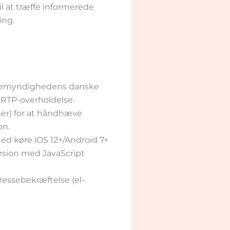
l at træffe informerede
ing.
illemyndighedens danske
g RTP-overholdelse.
er) for at håndhæve
on.
ed køre iOS 12+/Android 7+
rsion med JavaScript
dressebekræftelse (el-