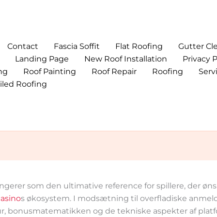
Contact
Fascia Soffit
Flat Roofing
Gutter Cl
Landing Page
New Roof Installation
Privacy P
ng
Roof Painting
Roof Repair
Roofing
Serv
iled Roofing
gerer som den ultimative reference for spillere, der ø
asino
s økosystem. I modsætning til overfladiske anmelde
ur, bonusmatematikken og de tekniske aspekter af platf