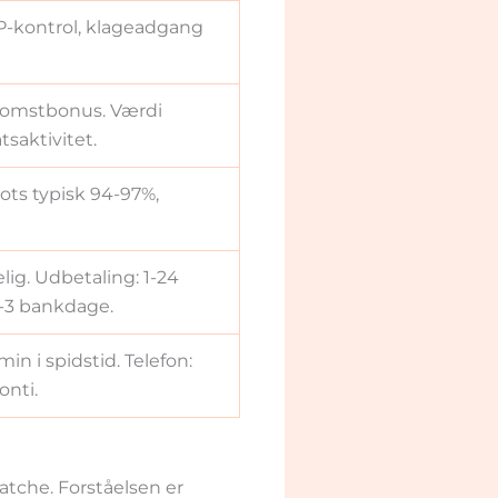
P-kontrol, klageadgang
lkomstbonus. Værdi
tsaktivitet.
Slots typisk 94-97%,
lig. Udbetaling: 1-24
 1-3 bankdage.
min i spidstid. Telefon:
onti.
tche. Forståelsen er