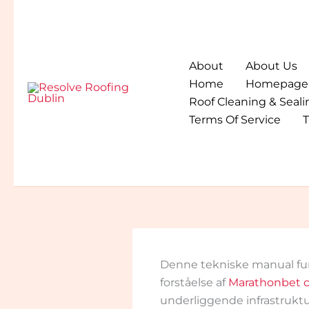
Skip
to
content
About
About Us
Home
Homepage
Roof Cleaning & Seali
Terms Of Service
T
Denne tekniske manual fun
forståelse af
Marathonbet c
underliggende infrastrukt