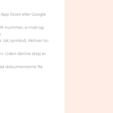
 App Store eller Google
 CPR-nummer, e-mail og
.
tal, symbol). Aktiver to-
oen. Uden denne step er
pload dokumenterne fra