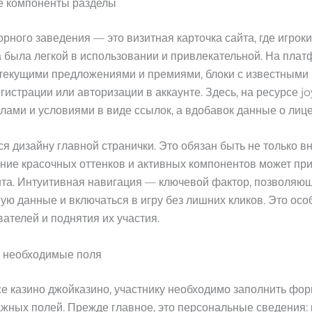
её компоненты разделы
рного заведения — это визитная карточка сайта, где игрок
а была легкой в использовании и привлекательной. На пл
текущими предложениями и премиями, блоки с известными 
егистрации или авторизации в аккаунте. Здесь, на ресурсе j
лами и условиями в виде ссылок, а вдобавок данные о лице
я дизайну главной странички. Это обязан быть не только в
ние красочных оттенков и активных компонентов может при
ента. Интуитивная навигация — ключевой фактор, позволяю
ую данные и включаться в игру без лишних кликов. Это осо
ателей и поднятия их участия.
и необходимые поля
се казино джойказино, участнику необходимо заполнить фо
ажных полей. Прежде главное, это персональные сведения