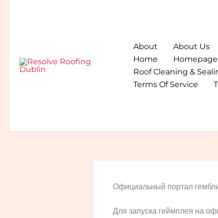
Skip
to
content
About
About Us
Home
Homepage
Roof Cleaning & Seali
Terms Of Service
T
Официальный портал гемблин
Для запуска геймплея на оф