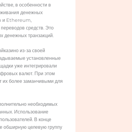
стве, в особенности в
луживания денежных
in и Ethereum,
переводов средств. Это
их денежных транзакций.
йказино из-за своей
кладываемые установленные
щадки уже интегрировали
ифровых валют. При этом
ет их более заманчивыми для
ополнительно необходимых
данных. Использование
пользователей. В конце
ее обширную целевую группу