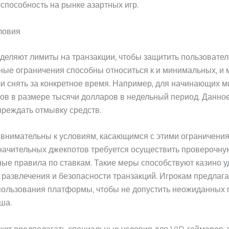
способность на рынке азартных игр.
ловия
деляют лимиты на транзакции, чтобы защитить пользовател
ные ограничения способны относиться к и минимальных, и
и снять за конкретное время. Например, для начинающих 
ов в размере тысячи долларов в недельный период. Данное
преждать отмывку средств.
внимательны к условиям, касающимся с этими ограничения
 значительных джекпотов требуется осуществить провероч
ые правила по ставкам. Такие меры способствуют казино у
 развлечения и безопасности транзакций. Игрокам предлаг
пользования платформы, чтобы не допустить неожиданных
ша.