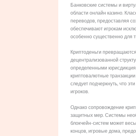
Банковские системы и вирту
области онлайн казино. Кла
переводов, предоставляя со
обеспечивают игрокам искл
особенно существенно для т
Криптоденьги превращаются
децентрализованной структу
определенными юрисдикциям
криптовалютные транзакции 
следует подчеркнуть, что э
игроков.
Однако сопровождение крип
защитных мер. Системы необ
блокчейн-систем может весь
концов, игровые дома, пред