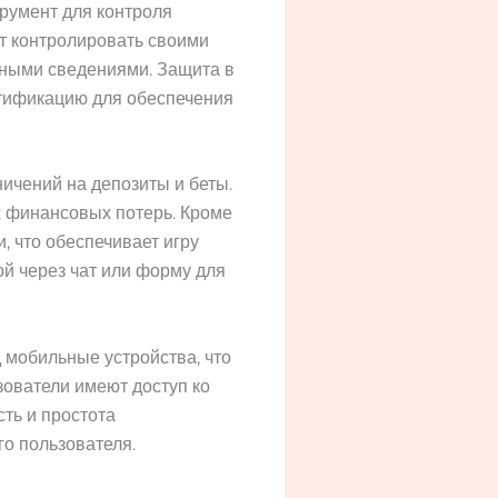
румент для контроля
т контролировать своими
нными сведениями. Защита в
нтификацию для обеспечения
ичений на депозиты и беты.
х финансовых потерь. Кроме
, что обеспечивает игру
й через чат или форму для
 мобильные устройства, что
зователи имеют доступ ко
ть и простота
о пользователя.