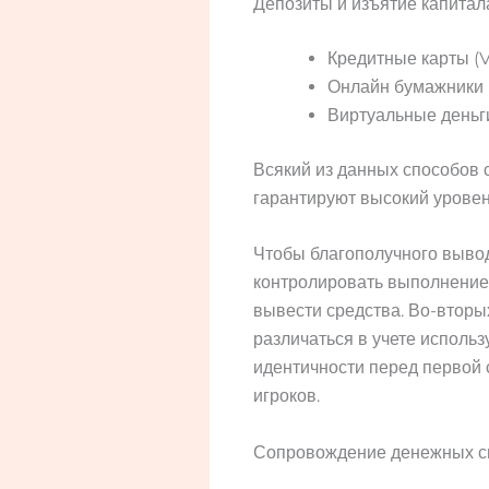
Депозиты и изъятие капитал
Кредитные карты (V
Онлайн бумажники (S
Виртуальные деньг
Всякий из данных способов 
гарантируют высокий уровен
Чтобы благополучного вывод
контролировать выполнением
вывести средства. Во-вторых
различаться в учете исполь
идентичности перед первой 
игроков.
Сопровождение денежных си