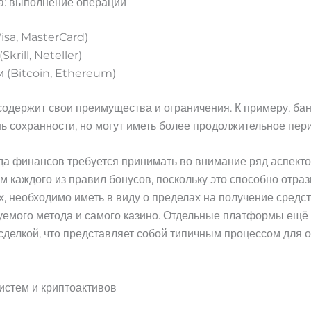
а: выполнение операции
isa, MasterCard)
krill, Neteller)
и (Bitcoin, Ethereum)
содержит свои преимущества и ограничения. К примеру, ба
ь сохранности, но могут иметь более продолжительное пер
а финансов требуется принимать во внимание ряд аспекто
 каждого из правил бонусов, поскольку это способно отраз
, необходимо иметь в виду о пределах на получение средст
зуемого метода и самого казино. Отдельные платформы ещё
сделкой, что представляет собой типичным процессом для 
стем и криптоактивов