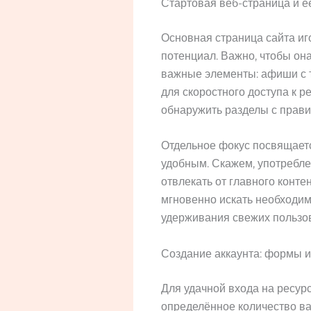
Стартовая веб-страница и 
Основная страница сайта иго
потенциал. Важно, чтобы он
важные элементы: афиши с 
для скоростного доступа к р
обнаружить разделы с прави
Отдельное фокус посвящаетс
удобным. Скажем, употребле
отвлекать от главного конт
мгновенно искать необходим
удерживания свежих пользов
Создание аккаунта: формы 
Для удачной входа на ресур
определённое количество в