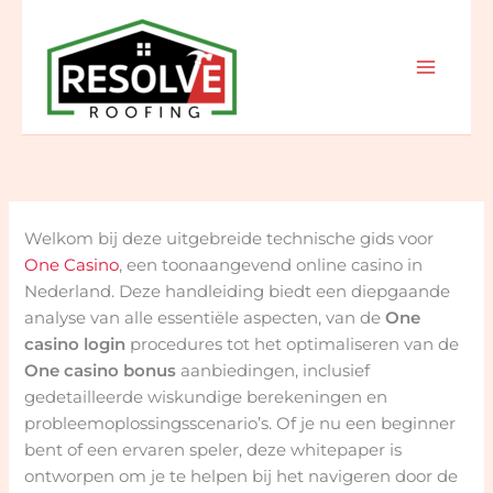
Skip
to
content
Welkom bij deze uitgebreide technische gids voor
One Casino
, een toonaangevend online casino in
Nederland. Deze handleiding biedt een diepgaande
analyse van alle essentiële aspecten, van de
One
casino login
procedures tot het optimaliseren van de
One casino bonus
aanbiedingen, inclusief
gedetailleerde wiskundige berekeningen en
probleemoplossingsscenario’s. Of je nu een beginner
bent of een ervaren speler, deze whitepaper is
ontworpen om je te helpen bij het navigeren door de