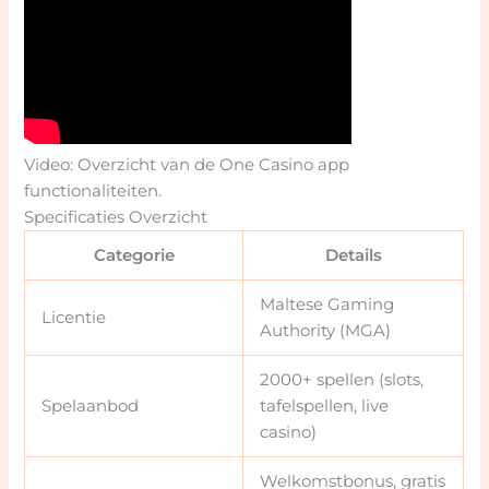
Video: Overzicht van de One Casino app
functionaliteiten.
Specificaties Overzicht
Categorie
Details
Maltese Gaming
Licentie
Authority (MGA)
2000+ spellen (slots,
Spelaanbod
tafelspellen, live
casino)
Welkomstbonus, gratis