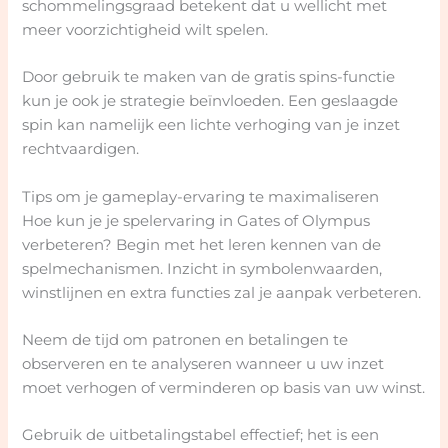
schommelingsgraad betekent dat u wellicht met
meer voorzichtigheid wilt spelen.
Door gebruik te maken van de gratis spins-functie
kun je ook je strategie beïnvloeden. Een geslaagde
spin kan namelijk een lichte verhoging van je inzet
rechtvaardigen.
Tips om je gameplay-ervaring te maximaliseren
Hoe kun je je spelervaring in Gates of Olympus
verbeteren? Begin met het leren kennen van de
spelmechanismen. Inzicht in symbolenwaarden,
winstlijnen en extra functies zal je aanpak verbeteren.
Neem de tijd om patronen en betalingen te
observeren en te analyseren wanneer u uw inzet
moet verhogen of verminderen op basis van uw winst.
Gebruik de uitbetalingstabel effectief; het is een