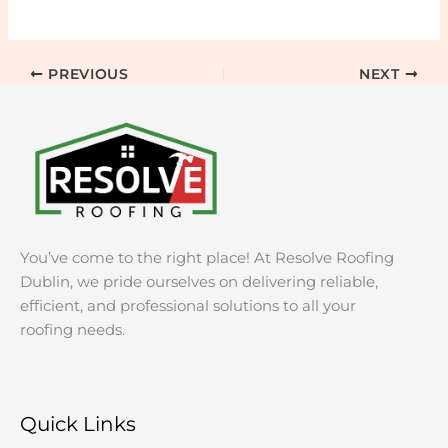
PREVIOUS
NEXT
You’ve come to the right place! At Resolve Roofing
Dublin, we pride ourselves on delivering reliable,
efficient, and professional solutions to all your
roofing needs.
Quick Links