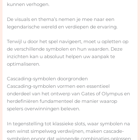
kunnen verhogen.
De visuals en thema’s nemen je mee naar een
legendarische wereld en verdiepen de ervaring.
Terwijl u door het spel navigeert, moet u opletten op
de verschillende symbolen en hun waarden. Deze
inzichten kan u absoluut helpen uw aanpak te
optimaliseren.
Cascading-symbolen doorgronden
Cascading-symbolen vormen een essentieel
onderdeel van het ontwerp van Gates of Olympus en
herdefiniëren fundamenteel de manier waarop
spelers overwinningen beleven.
In tegenstelling tot klassieke slots, waar symbolen na
een winst simpelweg verdwijnen, maken cascade-
symbolen ervoor dat winnende combinaties oplossen