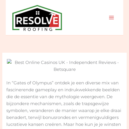
Skip
to
content
In “Gates of Olympus” ontdek je een diverse mix van
fascinerende gameplay en indrukwekkende beelden
die de essentie van de mythologie weergeven. De
bijzondere mechanismen, zoals de trapsgewijze
symbolen, veranderen de manier waarop je elke draai
benadert, terwijl bonusrondes en vermenigvuldigers
lucratieve kansen creëren. Maar hoe kun je je winsten