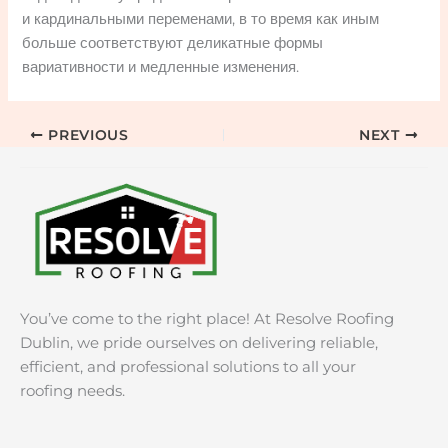
и кардинальными переменами, в то время как иным
больше соответствуют деликатные формы
вариативности и медленные изменения.
PREVIOUS
NEXT
You’ve come to the right place! At Resolve Roofing
Dublin, we pride ourselves on delivering reliable,
efficient, and professional solutions to all your
roofing needs.