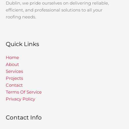
Dublin, we pride ourselves on delivering reliable,
efficient, and professional solutions to all your
roofing needs.
Quick Links
Home
About
Services
Projects
Contact
Terms Of Service
Privacy Policy
Contact Info