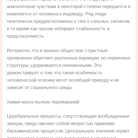
аналогичным чувствам в некоторой степени передается и
изменяется от человека к индивиду. Ряд люди
генетически предрасположены к тяге к сильных сигналов,
в то время как прочие избирают стабильность и
предсказуемость.
Интересно, что в разных обществах страстные
проявления обретают различные вариации, но первичные
структуры удерживаются неизменными. Это
демонстрирует о том, что такая особенность
человеческой психики несет всеобщий природу и не
зависит от социального среды.
Химия мозга пылких переживаний
Церебральные процессы, сопутствующие возбужденные
эмоции, представляют собой непростую гармонию
биохимических процессов. Центральную значение играет