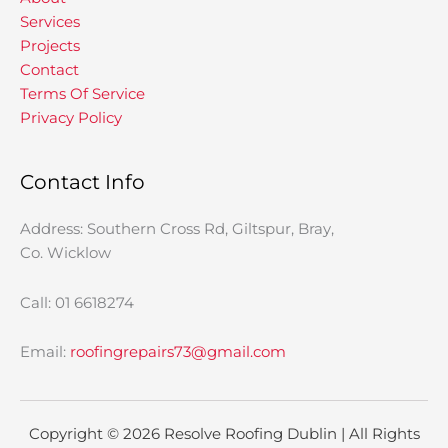
Services
Projects
Contact
Terms Of Service
Privacy Policy
Contact Info
Address: Southern Cross Rd, Giltspur, Bray,
Co. Wicklow
Call: 01 6618274
Email:
roofingrepairs73@gmail.com
Copyright © 2026 Resolve Roofing Dublin | All Rights