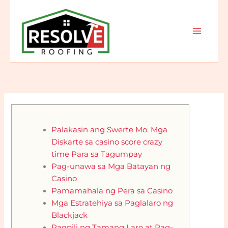
Skip
to
content
Palakasin ang Swerte Mo: Mga
Diskarte sa casino score crazy
time Para sa Tagumpay
Pag-unawa sa Mga Batayan ng
Casino
Pamamahala ng Pera sa Casino
Mga Estratehiya sa Paglalaro ng
Blackjack
Pagpili ng Tamang Laro at Pag-