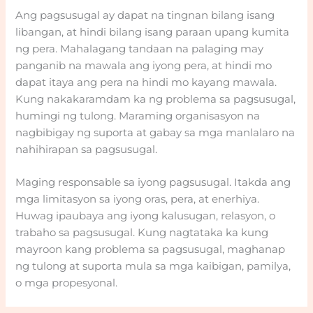
Ang pagsusugal ay dapat na tingnan bilang isang
libangan, at hindi bilang isang paraan upang kumita
ng pera. Mahalagang tandaan na palaging may
panganib na mawala ang iyong pera, at hindi mo
dapat itaya ang pera na hindi mo kayang mawala.
Kung nakakaramdam ka ng problema sa pagsusugal,
humingi ng tulong. Maraming organisasyon na
nagbibigay ng suporta at gabay sa mga manlalaro na
nahihirapan sa pagsusugal.
Maging responsable sa iyong pagsusugal. Itakda ang
mga limitasyon sa iyong oras, pera, at enerhiya.
Huwag ipaubaya ang iyong kalusugan, relasyon, o
trabaho sa pagsusugal. Kung nagtataka ka kung
mayroon kang problema sa pagsusugal, maghanap
ng tulong at suporta mula sa mga kaibigan, pamilya,
o mga propesyonal.