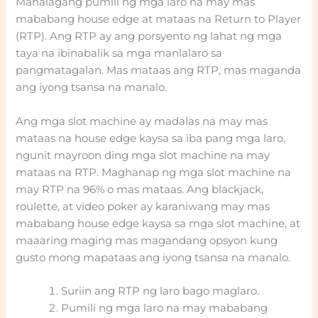
Mahalagang pumili ng mga laro na may mas
mababang house edge at mataas na Return to Player
(RTP). Ang RTP ay ang porsyento ng lahat ng mga
taya na ibinabalik sa mga manlalaro sa
pangmatagalan. Mas mataas ang RTP, mas maganda
ang iyong tsansa na manalo.
Ang mga slot machine ay madalas na may mas
mataas na house edge kaysa sa iba pang mga laro,
ngunit mayroon ding mga slot machine na may
mataas na RTP. Maghanap ng mga slot machine na
may RTP na 96% o mas mataas. Ang blackjack,
roulette, at video poker ay karaniwang may mas
mababang house edge kaysa sa mga slot machine, at
maaaring maging mas magandang opsyon kung
gusto mong mapataas ang iyong tsansa na manalo.
Suriin ang RTP ng laro bago maglaro.
Pumili ng mga laro na may mababang