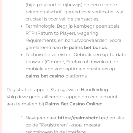
(bijv. paspoort of rijbewijs) en een recente
rekeningafschrift gereed voor verificatie, wat
cruciaal is voor veilige transacties.
Terminologie: Begrijp kernbegrippen zoals
RTP (Return to Player), wagering
requirements, en bonusvoorwaarden, vooral
gerelateerd aan de
palms bet bonus
.
Technische vereisten: Gebruik een up-to-date
browser (Chrome, Firefox) of download de
mobiele app voor optimale prestaties op
palms bet casino
platforms.
Registratiestappen: Stapsgewijze Handleiding
Volg deze gedetailleerde stappen om een account
aan te maken bij
Palms Bet Casino Online
:
Navigeer naar
https://palmsbetnl.eu/
en klik
op de “Registreren”-knop, meestal
rechtsboven in de interface.