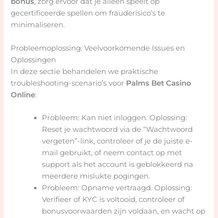
bonus
, zorg ervoor dat je alleen speelt op
gecertificeerde spellen om frauderisico’s te
minimaliseren.
Probleemoplossing: Veelvoorkomende Issues en
Oplossingen
In deze sectie behandelen we praktische
troubleshooting-scenario’s voor
Palms Bet Casino
Online
:
Probleem: Kan niet inloggen. Oplossing:
Reset je wachtwoord via de “Wachtwoord
vergeten”-link, controleer of je de juiste e-
mail gebruikt, of neem contact op met
support als het account is geblokkeerd na
meerdere mislukte pogingen.
Probleem: Opname vertraagd. Oplossing:
Verifieer of KYC is voltooid, controleer of
bonusvoorwaarden zijn voldaan, en wacht op