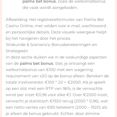
palms bet bonus
, zoals de welkomstbonus
die vaak wordt aangeboden.
Afbeelding: Het registratieformulier van Palms Bet
Casino Online, met velden voor e-mail, wachtwoord
en persoonlijke details. Deze visuele weergave helpt
bij het navigeren door het proces.
Wiskunde & Scenario’s: Bonusberekeningen en
Strategieën
In deze sectie duiken we in de wiskundige aspecten
van de
palms bet bonus
. Stel, je ontvangt een
welkomstbonus van €100 met een wagering
requirement van x20 op de bonus alleen. Bereken de
totale inzetvereiste: €100 * 20 = €2000. Als je speelt
op een slot met een RTP van 96%, is de verwachte
winst per inzet €0,96 voor elke €1. Over €2000 inzet,
verwacht je statistisch €1920 terug (2000 * 0,96), wat
een netto verlies van €80 betekent (2000 – 1920) als
je alleen de bonus gebruikt. Echter, door slimme