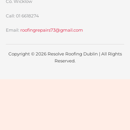
Co. Wicklow
Call: 01 6618274
Email:
roofingrepairs73@gmail.com
Copyright © 2026 Resolve Roofing Dublin | All Rights
Reserved.