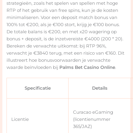
strategieën, zoals het spelen van spellen met hoge
RTP of het gebruik van free spins, kun je de kosten
minimaliseren. Voor een deposit match bonus van
100% tot €200, als je €100 stort, krijg je €100 bonus.
De totale balans is €200, en met x20 wagering op
bonus + deposit, is de inzetvereiste €4000 (200 * 20).
Bereken de verwachte uitkomst: bij RTP 96%,
verwacht je €3840 terug, met een risico van €160. Dit
illustreert hoe bonusvoorwaarden je verwachte
waarde beïnvloeden bij
Palms Bet Casino Online
.
Specificatie
Details
Curacao eGaming
Licentie
(licentienummer
365/JAZ)