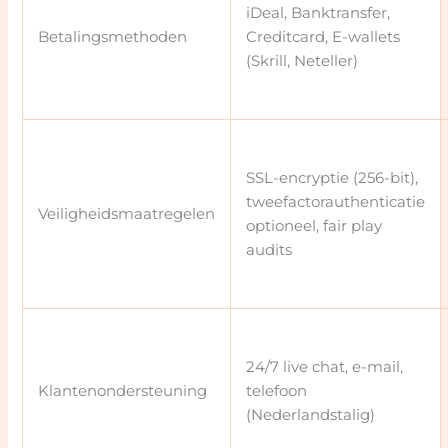
iDeal, Banktransfer,
Betalingsmethoden
Creditcard, E-wallets
(Skrill, Neteller)
SSL-encryptie (256-bit),
tweefactorauthenticatie
Veiligheidsmaatregelen
optioneel, fair play
audits
24/7 live chat, e-mail,
Klantenondersteuning
telefoon
(Nederlandstalig)