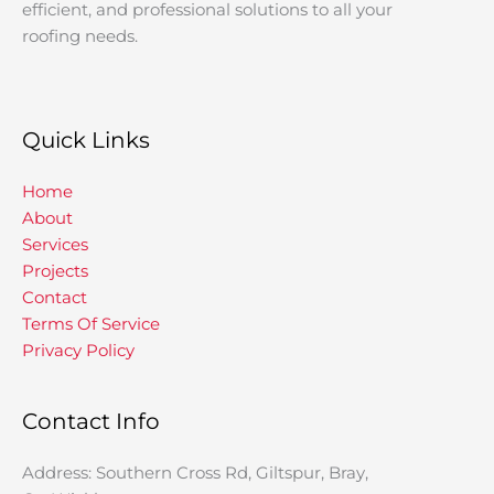
efficient, and professional solutions to all your
roofing needs.
Quick Links
Home
About
Services
Projects
Contact
Terms Of Service
Privacy Policy
Contact Info
Address: Southern Cross Rd, Giltspur, Bray,