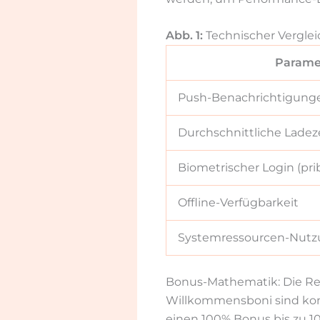
Abb. 1:
Technischer Vergleic
Parame
Push-Benachrichtigung
Durchschnittliche Ladeze
Biometrischer Login (prib
Offline-Verfügbarkeit
Systemressourcen-Nut
Bonus-Mathematik: Die Re
Willkommensboni sind komp
einen 100% Bonus bis zu 1