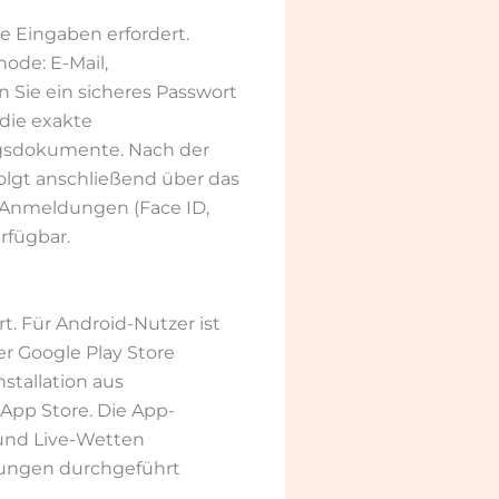
se Eingaben erfordert.
hode: E-Mail,
 Sie ein sicheres Passwort
 die exakte
ngsdokumente. Nach der
olgt anschließend über das
 Anmeldungen (Face ID,
rfügbar.
t. Für Android-Nutzer ist
er Google Play Store
stallation aus
 App Store. Die App-
 und Live-Wetten
lungen durchgeführt