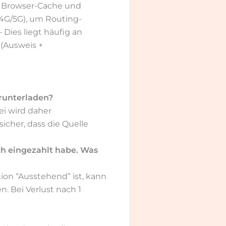
en Browser-Cache und
4G/5G), um Routing-
Dies liegt häufig an
(Ausweis +
runterladen?
ei wird daher
sicher, dass die Quelle
ich eingezahlt habe. Was
tion “Ausstehend” ist, kann
 Bei Verlust nach 1