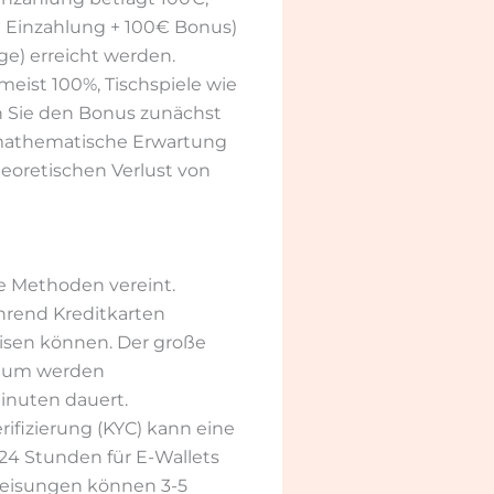
0€ Einzahlung + 100€ Bonus)
ge) erreicht werden.
meist 100%, Tischspiele wie
en Sie den Bonus zunächst
e mathematische Erwartung
heoretischen Verlust von
he Methoden vereint.
ährend Kreditkarten
isen können. Der große
ereum werden
inuten dauert.
ifizierung (KYC) kann eine
-24 Stunden für E-Wallets
weisungen können 3-5