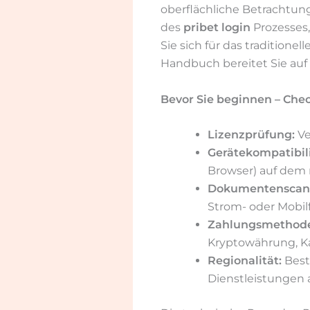
oberflächliche Betrachtun
des
pribet login
Prozesses,
Sie sich für das traditione
Handbuch bereitet Sie auf a
Bevor Sie beginnen – Chec
Lizenzprüfung:
Ve
Gerätekompatibili
Browser) auf dem 
Dokumentenscan
Strom- oder Mobilf
Zahlungsmethod
Kryptowährung, Kar
Regionalität:
Bestä
Dienstleistungen 