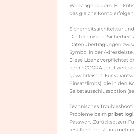
Werktage dauern. Ein krit
das gleiche Konto erfolgen
Sicherheitsarchitektur un
Die technische Sicherheit v
Datenübertragungen zwisch
Symbol in der Adressleiste
Diese Lizenz verpflichtet d
oder eCOGRA zertifiziert se
gewährleistet. Für verantwo
Einsatzlimits), die in den
Selbstausschlussoption (sel
Technisches Troubleshoot
Probleme beim
pribet log
Passwort-Zurücksetzen-Funk
resultiert meist aus mehr