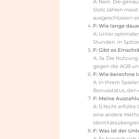
A: Nein. Die gena
Slots zählen meist
ausgeschlossen si
F: Wie lange daue
A: Unter optimale
Stunden. In Spitz
F: Gibt es Einsc
A: Ja. Die Nutzu
gegen die AGB un
F: Wie berechne 
A: In Ihrem Spiele
Bonusstatus, den e
F: Meine Auszahl
A: 1) Nicht erfüll
eine andere Method
identitätsübergrei
F: Was ist der Un
A: Es handelt sic