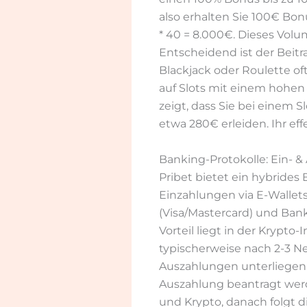
also erhalten Sie 100€ Bon
* 40 = 8.000€. Dieses Volu
Entscheidend ist der Beitr
Blackjack oder Roulette o
auf Slots mit einem hohen 
zeigt, dass Sie bei einem 
etwa 280€ erleiden. Ihr ef
Banking-Protokolle: Ein- 
Pribet bietet ein hybrides
Einzahlungen via E-Wallets 
(Visa/Mastercard) und Ba
Vorteil liegt in der Krypto
typischerweise nach 2-3 N
Auszahlungen unterliegen s
Auszahlung beantragt werde
und Krypto, danach folgt 