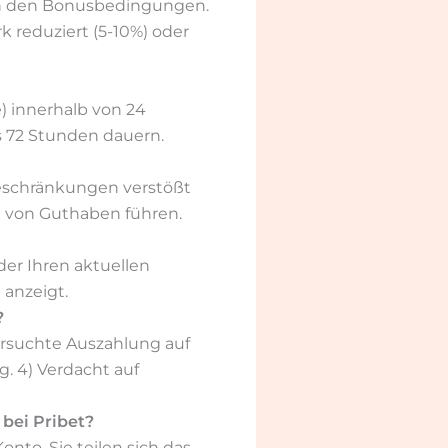
 in den Bonusbedingungen.
k reduziert (5-10%) oder
) innerhalb von 24
 72 Stunden dauern.
eschränkungen verstößt
 von Guthaben führen.
der Ihren aktuellen
 anzeigt.
?
versuchte Auszahlung auf
g. 4) Verdacht auf
bei Pribet?
nto. Sie teilen sich das