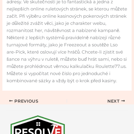
adresy. Ve skutečnosti je to fantastická a jedna z
nejlepších online ruletových stránek, se kterou můžete
začít. Při výběru online kasinových pokerových stránek
je důležité zvážit věci, jako je charakter webu,
rozmanitost her, návštěvnost a nabízené kampaně.
Některé z lepších systémů pravidelně nabízejí různé
turnajové formáty, jako je Freezeout a soutěže Lso
are-Pick, které oslovují více hráčů. Chcete-li zjistit své
šance na výhru v ruletě, můžete buď hrát sami, nebo si
můžete prohlédnout věrnou kalkulačku Roulette77.us.
Můžete si vypočítat nové číslo pro jednoduché i
kombinované sázky a vždy být o krok před kasiny.
PREVIOUS
NEXT