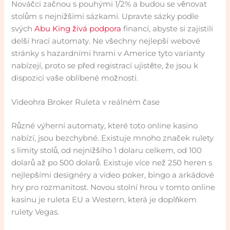
Nováčci začnou s pouhými 1/2% a budou se věnovat
stolům s nejnižšími sázkami. Upravte sázky podle
svých
Abu King živá podpora
financí, abyste si zajistili
delší hrací automaty. Ne všechny nejlepší webové
stránky s hazardními hrami v Americe tyto varianty
nabízejí, proto se před registrací ujistěte, že jsou k
dispozici vaše oblíbené možnosti.
Videohra Broker Ruleta v reálném čase
Různé výherní automaty, které toto online kasino
nabízí, jsou bezchybné. Existuje mnoho značek rulety
s limity stolů, od nejnižšího 1 dolaru celkem, od 100
dolarů až po 500 dolarů. Existuje více než 250 heren s
nejlepšími designéry a video poker, bingo a arkádové
hry pro rozmanitost. Novou stolní hrou v tomto online
kasinu je ruleta EU a Western, která je doplňkem
rulety Vegas.