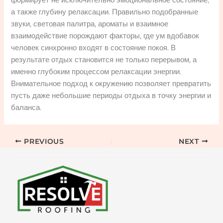
а также глубину релаксации. Правильно подобранные
звуки, световая палитра, ароматы и взаимное
взаимодействие порождают факторы, где ум вдобавок
человек синхронно входят в состояние покоя. В
результате отдых становится не только перерывом, а
именно глубоким процессом релаксации энергии.
Внимательное подход к окружению позволяет превратить
пусть даже небольшие периоды отдыха в точку энергии и
баланса.
PREVIOUS
NEXT