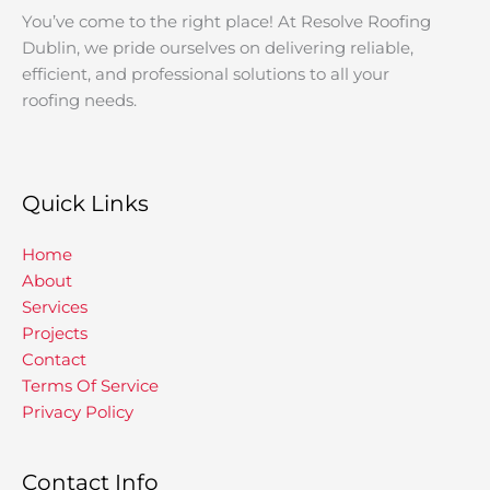
You’ve come to the right place! At Resolve Roofing
Dublin, we pride ourselves on delivering reliable,
efficient, and professional solutions to all your
roofing needs.
Quick Links
Home
About
Services
Projects
Contact
Terms Of Service
Privacy Policy
Contact Info