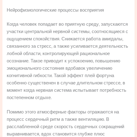
Нейрофизиологические процессы восприятия
Когда человек попадает во приятную среду, запускаются
участки центральной нервной системы, соотносящиеся с
ощущением спокойствия. Снижается работа амигдалы,
связанного за стресс, а также усиливается деятельность
лобной области, контролирующей рациональное
осознание. Такое приводит к успокоению, повышению
эмоционального состояния вдобавок увеличению
когнитивной гибкости. Такой эффект плей фортуна
особенно существенен в случае длительном стрессе, в
момент когда нервная система испытывает потребность
постепенном отдыхе.
Помимо этого атмосферные факторы отражаются на
процесс сердечный ритм а также вентиляцию. В
расслабленной среде скорость сердечных сокращений
выравнивается, вдох становится глубже плюс