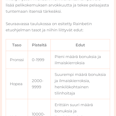
lisää pelikokemuksen arvokkuutta ja tekee pelaajasta
tuntemaan itsensä tärkeäksi.
Seuraavassa taulukossa on esitetty Rainbetin
etuohjelman tasot ja niihin liittyvät edut:
Taso
Pisteitä
Edut
Pieni määrä bonuksia ja
Pronssi
0-1999
ilmaiskierroksia
Suurempi määrä bonuksia
2000-
ja ilmaiskierroksia,
Hopea
9999
henkilökohtainen
tilinhoitaja
Erittäin suuri määrä
bonuksia ja
10000-