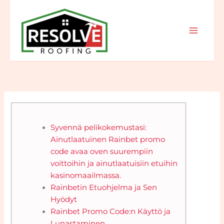
Skip
to
content
Syvennä pelikokemustasi:
Ainutlaatuinen Rainbet promo
code avaa oven suurempiin
voittoihin ja ainutlaatuisiin etuihin
kasinomaailmassa.
Rainbetin Etuohjelma ja Sen
Hyödyt
Rainbet Promo Code:n Käyttö ja
Lunastaminen