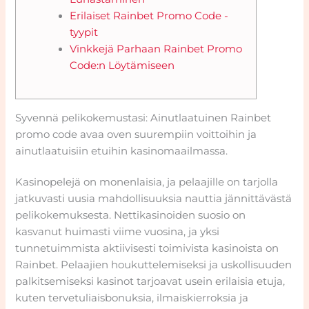
Erilaiset Rainbet Promo Code -
tyypit
Vinkkejä Parhaan Rainbet Promo
Code:n Löytämiseen
Syvennä pelikokemustasi: Ainutlaatuinen Rainbet
promo code avaa oven suurempiin voittoihin ja
ainutlaatuisiin etuihin kasinomaailmassa.
Kasinopelejä on monenlaisia, ja pelaajille on tarjolla
jatkuvasti uusia mahdollisuuksia nauttia jännittävästä
pelikokemuksesta. Nettikasinoiden suosio on
kasvanut huimasti viime vuosina, ja yksi
tunnetuimmista aktiivisesti toimivista kasinoista on
Rainbet. Pelaajien houkuttelemiseksi ja uskollisuuden
palkitsemiseksi kasinot tarjoavat usein erilaisia etuja,
kuten tervetuliaisbonuksia, ilmaiskierroksia ja