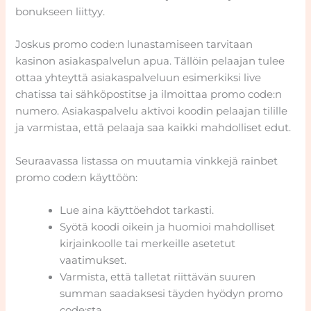
bonukseen liittyy.
Joskus promo code:n lunastamiseen tarvitaan
kasinon asiakaspalvelun apua. Tällöin pelaajan tulee
ottaa yhteyttä asiakaspalveluun esimerkiksi live
chatissa tai sähköpostitse ja ilmoittaa promo code:n
numero. Asiakaspalvelu aktivoi koodin pelaajan tilille
ja varmistaa, että pelaaja saa kaikki mahdolliset edut.
Seuraavassa listassa on muutamia vinkkejä rainbet
promo code:n käyttöön:
Lue aina käyttöehdot tarkasti.
Syötä koodi oikein ja huomioi mahdolliset
kirjainkoolle tai merkeille asetetut
vaatimukset.
Varmista, että talletat riittävän suuren
summan saadaksesi täyden hyödyn promo
code:sta.