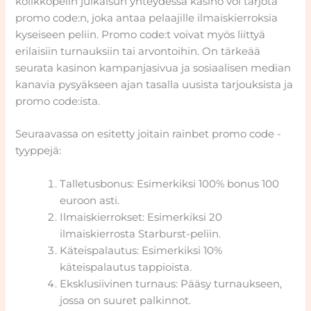
kolikkopelin julkaisun yhteydessä kasino voi tarjota
promo code:n, joka antaa pelaajille ilmaiskierroksia
kyseiseen peliin. Promo code:t voivat myös liittyä
erilaisiin turnauksiin tai arvontoihin. On tärkeää
seurata kasinon kampanjasivua ja sosiaalisen median
kanavia pysyäkseen ajan tasalla uusista tarjouksista ja
promo code:ista.
Seuraavassa on esitetty joitain rainbet promo code -
tyyppejä:
Talletusbonus: Esimerkiksi 100% bonus 100
euroon asti.
Ilmaiskierrokset: Esimerkiksi 20
ilmaiskierrosta Starburst-peliin.
Käteispalautus: Esimerkiksi 10%
käteispalautus tappioista.
Eksklusiivinen turnaus: Pääsy turnaukseen,
jossa on suuret palkinnot.