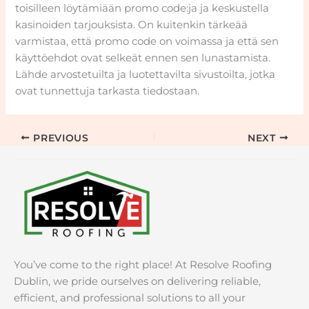
toisilleen löytämiään promo code:ja ja keskustella
kasinoiden tarjouksista. On kuitenkin tärkeää
varmistaa, että promo code on voimassa ja että sen
käyttöehdot ovat selkeät ennen sen lunastamista.
Lähde arvostetuilta ja luotettavilta sivustoilta, jotka
ovat tunnettuja tarkasta tiedostaan.
PREVIOUS
NEXT
You’ve come to the right place! At Resolve Roofing
Dublin, we pride ourselves on delivering reliable,
efficient, and professional solutions to all your