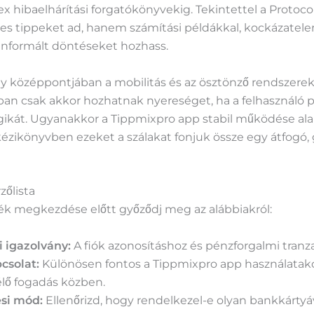
hibaelhárítási forgatókönyvekig. Tekintettel a Protocol 
s tippeket ad, hanem számítási példákkal, kockázatelem
 informált döntéseket hozhass.
 középpontjában a mobilitás és az ösztönző rendszerek 
n csak akkor hozhatnak nyereséget, ha a felhasználó po
ogikát. Ugyanakkor a Tippmixpro app stabil működése a
zikönyvben ezeket a szálakat fonjuk össze egy átfogó, 
zőlista
áték megkezdése előtt győződj meg az alábbiakról:
 igazolvány:
A fiók azonosításhoz és pénzforgalmi tranz
csolat:
Különösen fontos a Tippmixpro app használatako
lő fogadás közben.
ési mód:
Ellenőrizd, hogy rendelkezel-e olyan bankkártyáva