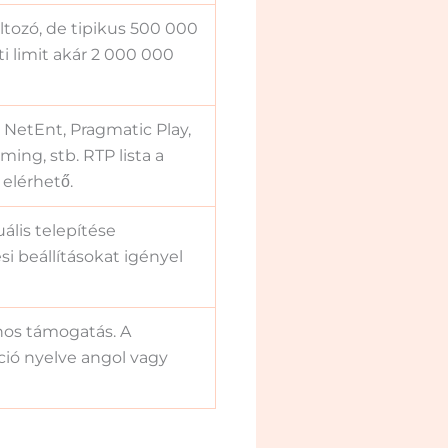
áltozó, de tipikus 500 000
i limit akár 2 000 000
: NetEnt, Pragmatic Play,
ing, stb. RTP lista a
 elérhető.
lis telepítése
i beállításokat igényel
nos támogatás. A
ó nyelve angol vagy