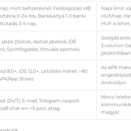
az, mint befizetésnél. Feldolgozási idő:
Napi limit: v
ztárca 0-24 óra, Bankkártya 1-3 banki
HUF/nap. Het
Átutalás 3-5 nap.
HUF is lehet.
Szolgáltatók
 játék (Slotok, Asztali játékok, Élő
Evolution Gam
nó, Sportfogadás, Virtuális sportok)
játékinfóban
Az APK manuá
id 8.0+, iOS 12.0+. Letöltési méret: ~80
engedélyezés
PK/App Store).
Androidon.
Nincs telefo
hat (24/7), E-mail, Telegram csoport.
kommunikáci
zidő chat-en: <5 perc átlag.
magyar.
egrációk