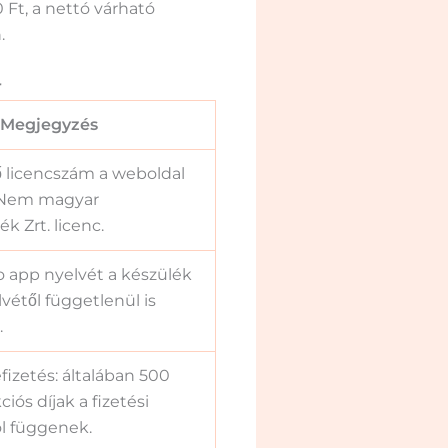
 Ft, a nettó várható
.
r
Megjegyzés
ő licencszám a weboldal
 Nem magyar
k Zrt. licenc.
 app nyelvét a készülék
vétől függetlenül is
.
zetés: általában 500
iós díjak a fizetési
ól függenek.