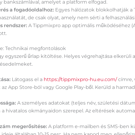
agy bankszámlával, amelyet a platform elfogad.
érés a fogadóoldalhoz:
Egyes hálózatok blokkolhatják a T
sználatát, de csak olyat, amely nem sérti a felhasználási
ós rendszer:
A Tippmixpro app optimális működéséhez (A
ott.
sre: Technikai megfontolások
gy egyszerű űrlap kitöltése. Helyes végrehajtása elkerüli 
 késedelmeket.
tása:
Látogass el a
https://tippmixpro-hu.eu.com/
címre, 
az App Store-ból vagy Google Play-ből. Kerüld a harmadik
ossága:
A személyes adatokat (teljes név, születési dátu
a hivatalos okmányaidon szerepel. Az eltérések automat
szám megerősítése:
A platform e-mailben és SMS-ben kü
ideje általában 10-15 perc. Ha nem kapod meg, ellenőri