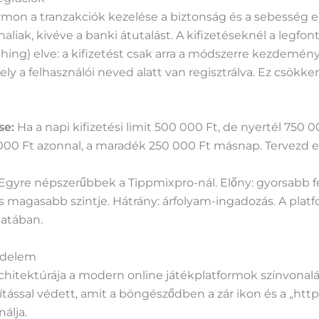
rmon a tranzakciók kezelése a biztonság és a sebesség 
aliak, kivéve a banki átutalást. A kifizetéseknél a legfon
ing) elve: a kifizetést csak arra a módszerre kezdemén
ly a felhasználói neved alatt van regisztrálva. Ez csökk
se:
Ha a napi kifizetési limit 500 000 Ft, de nyertél 750 00
0 000 Ft azonnal, a maradék 250 000 Ft másnap. Tervezd ez
Egyre népszerűbbek a Tippmixpro-nál. Előny: gyorsabb f
magasabb szintje. Hátrány: árfolyam-ingadozás. A platfor
anatában.
édelem
chitektúrája a modern online játékplatformok színvonalá
ítással védett, amit a böngésződben a zár ikon és a „http
álja.