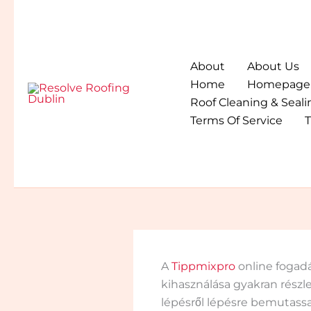
Skip
to
content
About
About Us
Home
Homepage
Roof Cleaning & Seali
Terms Of Service
T
A
Tippmixpro
online fogadá
kihasználása gyakran részl
lépésről lépésre bemutassa