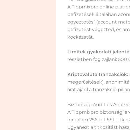
A Tippmixpro online platfo
befizetések általában azonn
egyeztetés” (account match
befizetést végezted, és ame
kockázatát.
Limitek gyakorlati jelenté
részletben fog zajlani: 50
Kriptovaluta tranzakciók:
megerősítések), anonimitás 
árat ajánl a tranzakció pill
Biztonsági Audit és Adatv
A Tippmixpro biztonsági ar
forgalom 256-bit SSL titkos
ugyanezt a titkosítást haszn