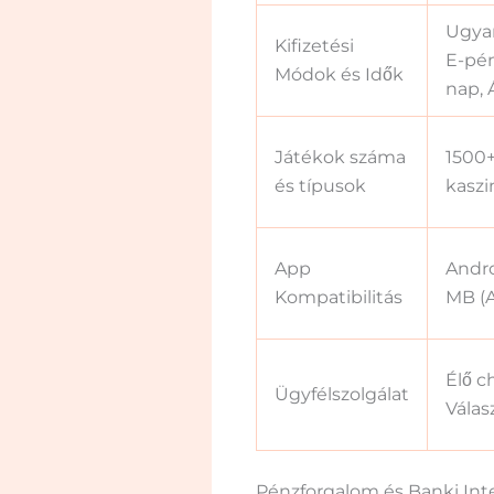
Ugyan
Kifizetési
E-pén
Módok és Idők
nap, 
Játékok száma
1500+
és típusok
kaszi
App
Andro
Kompatibilitás
MB (A
Élő c
Ügyfélszolgálat
Válas
Pénzforgalom és Banki Int