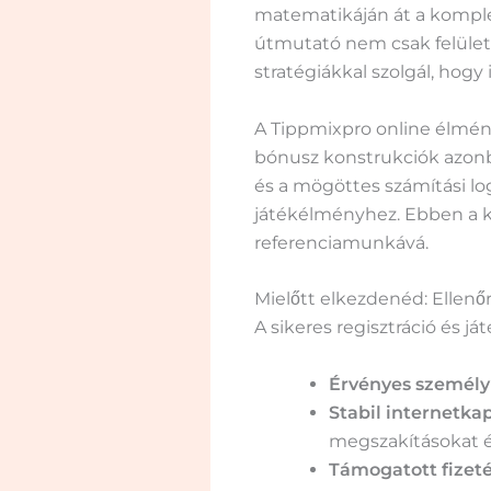
matematikáján át a komplex 
útmutató nem csak felülete
stratégiákkal szolgál, hogy
A Tippmixpro online élmény
bónusz konstrukciók azonba
és a mögöttes számítási l
játékélményhez. Ebben a ké
referenciamunkává.
Mielőtt elkezdenéd: Ellenőr
A sikeres regisztráció és j
Érvényes személyi
Stabil internetkap
megszakításokat é
Támogatott fizet