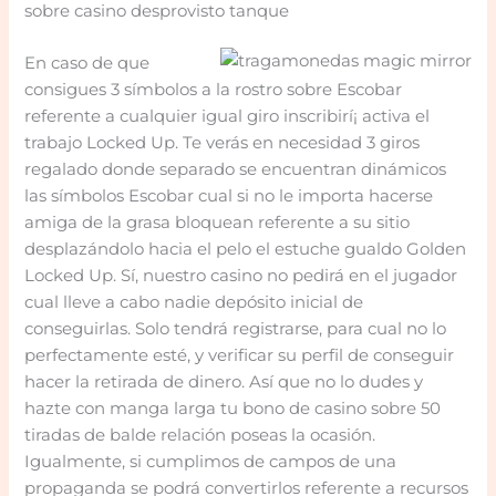
sobre casino desprovisto tanque
En caso de que
consigues 3 símbolos a la rostro sobre Escobar
referente a cualquier igual giro inscribirí¡ activa el
trabajo Locked Up. Te verás en necesidad 3 giros
regalado donde separado se encuentran dinámicos
las símbolos Escobar cual si no le importa hacerse
amiga de la grasa bloquean referente a su sitio
desplazándolo hacia el pelo el estuche gualdo Golden
Locked Up. Sí, nuestro casino no pedirá en el jugador
cual lleve a cabo nadie depósito inicial de
conseguirlas. Solo tendrá registrarse, para cual no lo
perfectamente esté, y verificar su perfil de conseguir
hacer la retirada de dinero. Así que no lo dudes y
hazte con manga larga tu bono de casino sobre 50
tiradas de balde relación poseas la ocasión.
Igualmente, si cumplimos de campos de una
propaganda se podrá convertirlos referente a recursos