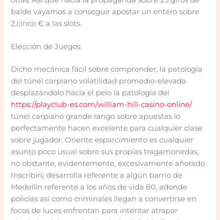
balde vayamos a conseguir apostar un entero sobre
2,cinco € a las slots.
Elección de Juegos
Dicho mecánica fácil sobre comprender, la patologí­a
del túnel carpiano volatilidad promedio-elevada
desplazándolo hacia el pelo la patologí­a del
https://playclub-es.com/william-hill-casino-online/
túnel carpiano grande rango sobre apuestas lo
perfectamente hacen excelente para cualquier clase
sobre jugador. Oriente esparcimiento es cualquier
asunto poco usual sobre sus propias tragamonedas,
no obstante, evidentemente, excesivamente añorado.
Inscribirí¡ desarrolla referente a algún barrio de
Medellín referente a los años de vida 80, adonde
policías así­ como criminales llegan a convertirse en
focos de luces enfrentan para intentar atrapar