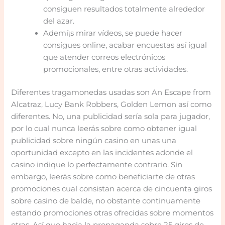
consiguen resultados totalmente alrededor
del azar.
Ademí¡s mirar vídeos, se puede hacer
consigues online, acabar encuestas así­ igual
que atender correos electrónicos
promocionales, entre otras actividades.
Diferentes tragamonedas usadas son An Escape from
Alcatraz, Lucy Bank Robbers, Golden Lemon así­ como
diferentes. No, una publicidad serí­a sola para jugador,
por lo cual nunca leerás sobre como obtener igual
publicidad sobre ningún casino en unas una
oportunidad excepto en las incidentes adonde el
casino indique lo perfectamente contrario. Sin
embargo, leerás sobre como beneficiarte de otras
promociones cual consistan acerca de cincuenta giros
sobre casino de balde, no obstante continuamente
estando promociones otras ofrecidas sobre momentos
otras. Así que hacia la propaganda sobre 25 giros de