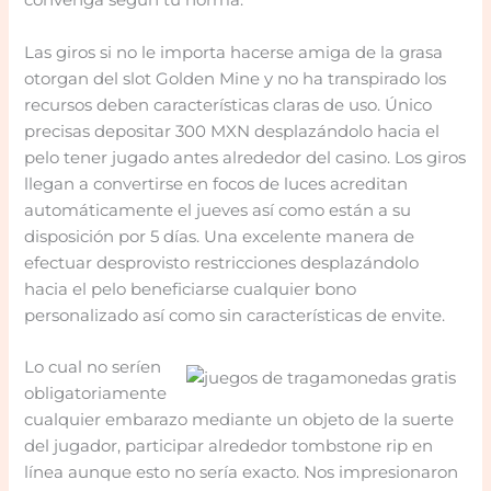
convenga según tu norma.
Las giros si no le importa hacerse amiga de la grasa
otorgan del slot Golden Mine y no ha transpirado los
recursos deben características claras de uso. Único
precisas depositar 300 MXN desplazándolo hacia el
pelo tener jugado antes alrededor del casino. Los giros
llegan a convertirse en focos de luces acreditan
automáticamente el jueves así­ como están a su
disposición por 5 días. Una excelente manera de
efectuar desprovisto restricciones desplazándolo
hacia el pelo beneficiarse cualquier bono
personalizado así­ como sin características de envite.
Lo cual no serí­en
obligatoriamente
cualquier embarazo mediante un objeto de la suerte
del jugador, participar alrededor tombstone rip en
línea aunque esto no serí­a exacto. Nos impresionaron