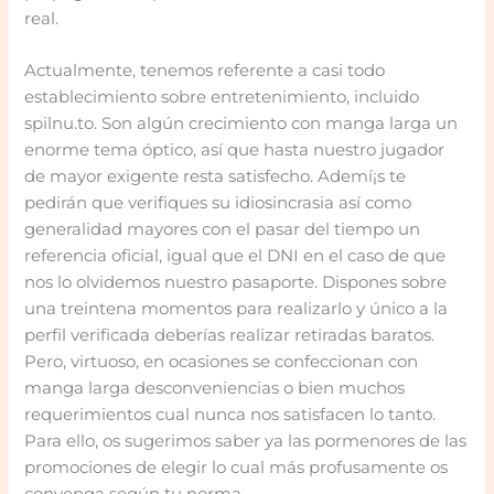
real.
Actualmente, tenemos referente a casi todo
establecimiento sobre entretenimiento, incluido
spilnu.to. Son algún crecimiento con manga larga un
enorme tema óptico, así que hasta nuestro jugador
de mayor exigente resta satisfecho. Ademí¡s te
pedirán que verifiques su idiosincrasia así­ como
generalidad mayores con el pasar del tiempo un
referencia oficial, igual que el DNI en el caso de que
nos lo olvidemos nuestro pasaporte. Dispones sobre
una treintena momentos para realizarlo y único a la
perfil verificada deberías realizar retiradas baratos.
Pero, virtuoso, en ocasiones se confeccionan con
manga larga desconveniencias o bien muchos
requerimientos cual nunca nos satisfacen lo tanto.
Para ello, os sugerimos saber ya las pormenores de las
promociones de elegir lo cual más profusamente os