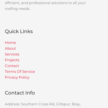
efficient, and professional solutions to all your
roofing needs.
Quick Links
Home
About
Services
Projects
Contact
Terms Of Service
Privacy Policy
Contact Info
Address: Southern Cross Rd, Giltspur, Bray,