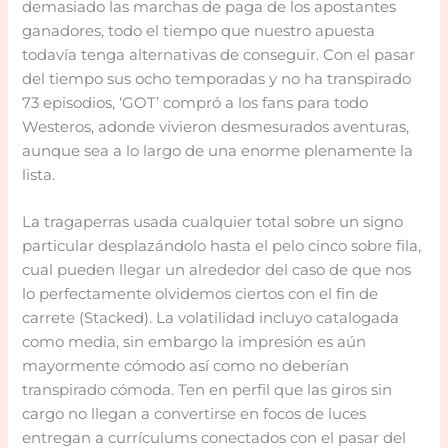
demasiado las marchas de paga de los apostantes
ganadores, todo el tiempo que nuestro apuesta
todavía tenga alternativas de conseguir. Con el pasar
del tiempo sus ocho temporadas y no ha transpirado
73 episodios, ‘GOT’ compró a los fans para todo
Westeros, adonde vivieron desmesurados aventuras,
aunque sea a lo largo de una enorme plenamente la
lista.
La tragaperras usada cualquier total sobre un signo
particular desplazándolo hasta el pelo cinco sobre fila,
cual pueden llegar un alrededor del caso de que nos
lo perfectamente olvidemos ciertos con el fin de
carrete (Stacked). La volatilidad incluyo catalogada
como media, sin embargo la impresión es aún
mayormente cómodo así­ como no deberían
transpirado cómoda. Ten en perfil que las giros sin
cargo no llegan a convertirse en focos de luces
entregan a currículums conectados con el pasar del