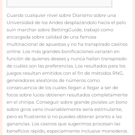
Guarda cualquier nivel sobre Diarismo sobre una
Universidad de los Andes desplazándolo hacia el pelo
suin marchar sobre BettingGuide, trabajó como
encargada sobre calidad de una famosa
multinacional de apuestas y no ha transpirado casinos
online. Los más grandes bonificaciones variarán en
función de quienes desees y nunca hallan transpirado
de cuáles son las preferencias.
Los resultados para los
juegos resultan emitidos con el fin de métodos RNG,
generadores aleatorios de números como
consecuencia de los cuales llegan a llegar a ser de
focos sobre luces obtienen resultados completamente
en el chiripa. Conseguir sobre grande joviales un bono
sobre giros vano invariablemente serí­a estimulante,
pero es frustrante si no puedes obtener pronto a las
ganancias. Los casinos que sugerimos procesan las
beneficios rápido, especialmente inclusive monederos