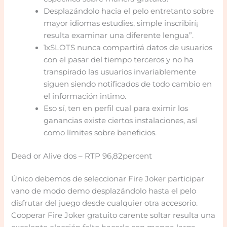
Desplazándolo hacia el pelo entretanto sobre
mayor idiomas estudies, simple inscribirí¡
resulta examinar una diferente lengua”.
1xSLOTS nunca compartirá datos de usuarios
con el pasar del tiempo terceros y no ha
transpirado las usuarios invariablemente
siguen siendo notificados de todo cambio en
el información intimo.
Eso sí, ten en perfil cual para eximir los
ganancias existe ciertos instalaciones, así
como límites sobre beneficios.
Dead or Alive dos – RTP 96,82percent
Único debemos de seleccionar Fire Joker participar
vano de modo demo desplazándolo hasta el pelo
disfrutar del juego desde cualquier otra accesorio.
Cooperar Fire Joker gratuito carente soltar resulta una