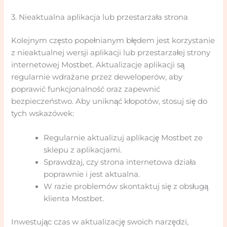
3. Nieaktualna aplikacja lub przestarzała strona
Kolejnym często popełnianym błędem jest korzystanie
z nieaktualnej wersji aplikacji lub przestarzałej strony
internetowej Mostbet. Aktualizacje aplikacji są
regularnie wdrażane przez deweloperów, aby
poprawić funkcjonalność oraz zapewnić
bezpieczeństwo. Aby uniknąć kłopotów, stosuj się do
tych wskazówek:
Regularnie aktualizuj aplikację Mostbet ze
sklepu z aplikacjami.
Sprawdzaj, czy strona internetowa działa
poprawnie i jest aktualna.
W razie problemów skontaktuj się z obsługą
klienta Mostbet.
Inwestując czas w aktualizację swoich narzędzi,