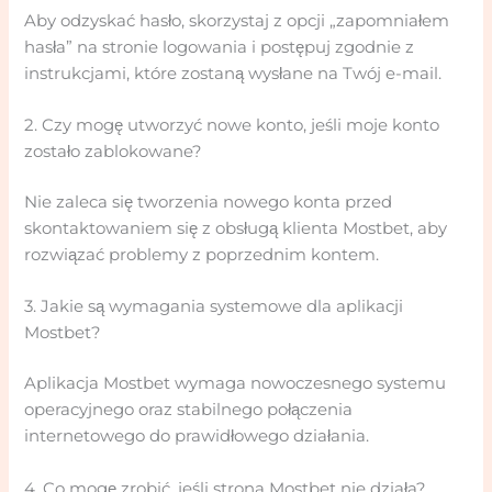
Aby odzyskać hasło, skorzystaj z opcji „zapomniałem
hasła” na stronie logowania i postępuj zgodnie z
instrukcjami, które zostaną wysłane na Twój e-mail.
2. Czy mogę utworzyć nowe konto, jeśli moje konto
zostało zablokowane?
Nie zaleca się tworzenia nowego konta przed
skontaktowaniem się z obsługą klienta Mostbet, aby
rozwiązać problemy z poprzednim kontem.
3. Jakie są wymagania systemowe dla aplikacji
Mostbet?
Aplikacja Mostbet wymaga nowoczesnego systemu
operacyjnego oraz stabilnego połączenia
internetowego do prawidłowego działania.
4. Co mogę zrobić, jeśli strona Mostbet nie działa?