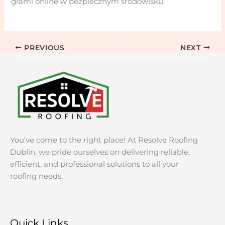
grami online w bezpiecznym środowisku.
PREVIOUS
NEXT
You’ve come to the right place! At Resolve Roofing
Dublin, we pride ourselves on delivering reliable,
efficient, and professional solutions to all your
roofing needs.
Quick Links