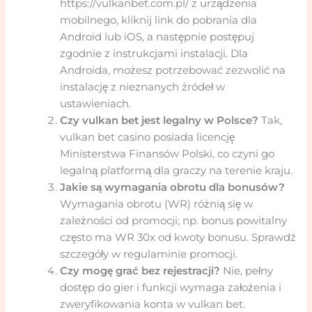
https://vulkanbet.com.pl/ z urządzenia
mobilnego, kliknij link do pobrania dla
Android lub iOS, a następnie postępuj
zgodnie z instrukcjami instalacji. Dla
Androida, możesz potrzebować zezwolić na
instalację z nieznanych źródeł w
ustawieniach.
Czy vulkan bet jest legalny w Polsce?
Tak,
vulkan bet casino posiada licencję
Ministerstwa Finansów Polski, co czyni go
legalną platformą dla graczy na terenie kraju.
Jakie są wymagania obrotu dla bonusów?
Wymagania obrotu (WR) różnią się w
zależności od promocji; np. bonus powitalny
często ma WR 30x od kwoty bonusu. Sprawdź
szczegóły w regulaminie promocji.
Czy mogę grać bez rejestracji?
Nie, pełny
dostęp do gier i funkcji wymaga założenia i
zweryfikowania konta w vulkan bet.