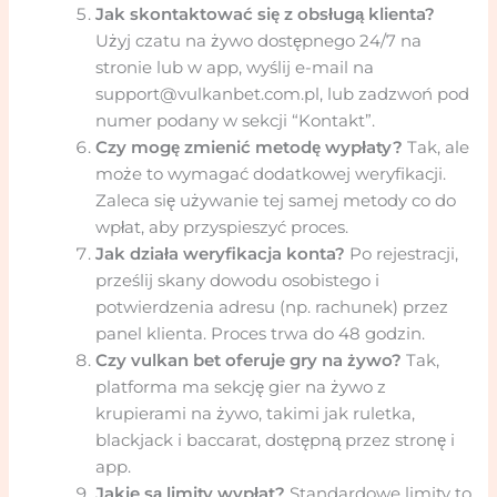
Jak skontaktować się z obsługą klienta?
Użyj czatu na żywo dostępnego 24/7 na
stronie lub w app, wyślij e-mail na
support@vulkanbet.com.pl, lub zadzwoń pod
numer podany w sekcji “Kontakt”.
Czy mogę zmienić metodę wypłaty?
Tak, ale
może to wymagać dodatkowej weryfikacji.
Zaleca się używanie tej samej metody co do
wpłat, aby przyspieszyć proces.
Jak działa weryfikacja konta?
Po rejestracji,
prześlij skany dowodu osobistego i
potwierdzenia adresu (np. rachunek) przez
panel klienta. Proces trwa do 48 godzin.
Czy vulkan bet oferuje gry na żywo?
Tak,
platforma ma sekcję gier na żywo z
krupierami na żywo, takimi jak ruletka,
blackjack i baccarat, dostępną przez stronę i
app.
Jakie są limity wypłat?
Standardowe limity to