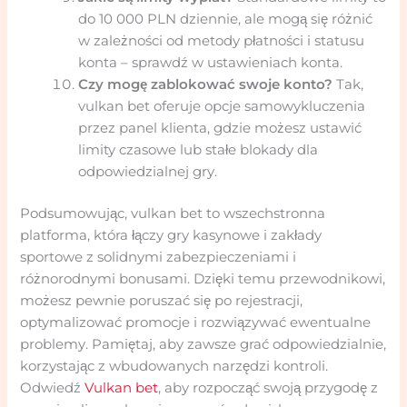
do 10 000 PLN dziennie, ale mogą się różnić
w zależności od metody płatności i statusu
konta – sprawdź w ustawieniach konta.
Czy mogę zablokować swoje konto?
Tak,
vulkan bet oferuje opcje samowykluczenia
przez panel klienta, gdzie możesz ustawić
limity czasowe lub stałe blokady dla
odpowiedzialnej gry.
Podsumowując, vulkan bet to wszechstronna
platforma, która łączy gry kasynowe i zakłady
sportowe z solidnymi zabezpieczeniami i
różnorodnymi bonusami. Dzięki temu przewodnikowi,
możesz pewnie poruszać się po rejestracji,
optymalizować promocje i rozwiązywać ewentualne
problemy. Pamiętaj, aby zawsze grać odpowiedzialnie,
korzystając z wbudowanych narzędzi kontroli.
Odwiedź
Vulkan bet
, aby rozpocząć swoją przygodę z