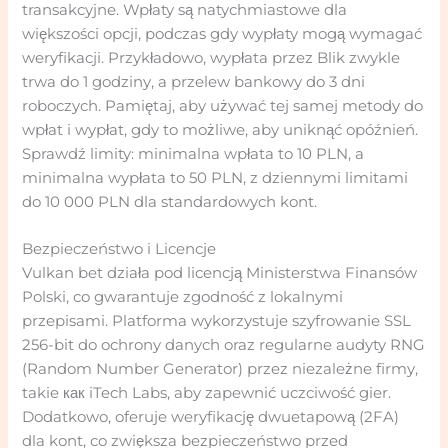
transakcyjne. Wpłaty są natychmiastowe dla
większości opcji, podczas gdy wypłaty mogą wymagać
weryfikacji. Przykładowo, wypłata przez Blik zwykle
trwa do 1 godziny, a przelew bankowy do 3 dni
roboczych. Pamiętaj, aby używać tej samej metody do
wpłat i wypłat, gdy to możliwe, aby uniknąć opóźnień.
Sprawdź limity: minimalna wpłata to 10 PLN, a
minimalna wypłata to 50 PLN, z dziennymi limitami
do 10 000 PLN dla standardowych kont.
Bezpieczeństwo i Licencje
Vulkan bet działa pod licencją Ministerstwa Finansów
Polski, co gwarantuje zgodność z lokalnymi
przepisami. Platforma wykorzystuje szyfrowanie SSL
256-bit do ochrony danych oraz regularne audyty RNG
(Random Number Generator) przez niezależne firmy,
takie как iTech Labs, aby zapewnić uczciwość gier.
Dodatkowo, oferuje weryfikację dwuetapową (2FA)
dla kont, co zwiększa bezpieczeństwo przed