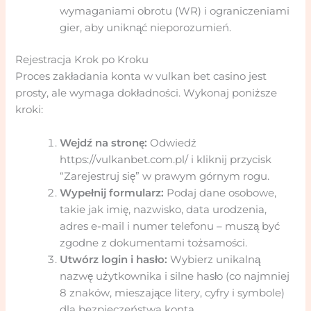
wymaganiami obrotu (WR) i ograniczeniami
gier, aby uniknąć nieporozumień.
Rejestracja Krok po Kroku
Proces zakładania konta w vulkan bet casino jest
prosty, ale wymaga dokładności. Wykonaj poniższe
kroki:
Wejdź na stronę:
Odwiedź
https://vulkanbet.com.pl/ i kliknij przycisk
“Zarejestruj się” w prawym górnym rogu.
Wypełnij formularz:
Podaj dane osobowe,
takie jak imię, nazwisko, data urodzenia,
adres e-mail i numer telefonu – muszą być
zgodne z dokumentami tożsamości.
Utwórz login i hasło:
Wybierz unikalną
nazwę użytkownika i silne hasło (co najmniej
8 znaków, mieszające litery, cyfry i symbole)
dla bezpieczeństwa konta.