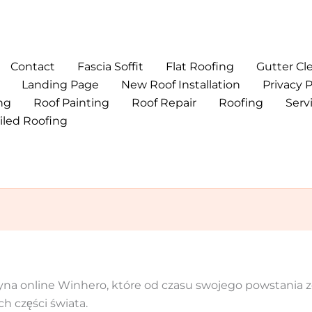
Contact
Fascia Soffit
Flat Roofing
Gutter Cl
Landing Page
New Roof Installation
Privacy P
ng
Roof Painting
Roof Repair
Roofing
Serv
iled Roofing
yna online Winhero, które od czasu swojego powstania 
h części świata.