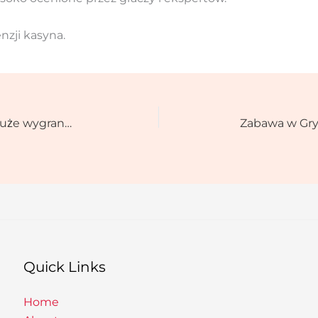
nzji kasyna.
Librabety tobie dają szansę na duże wygrane z każdym spinem.
Quick Links
Home