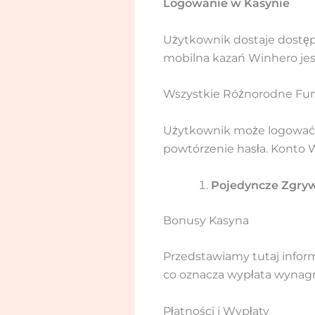
Logowanie w Kasynie
Użytkownik dostaje dostęp 
mobilna kazań Winhero jest 
Wszystkie Różnorodne Fu
Użytkownik może logować si
powtórzenie hasła. Konto W
Pojedyncze Zgry
Bonusy Kasyna
Przedstawiamy tutaj info
co oznacza wypłata wynagro
Płatności i Wypłaty