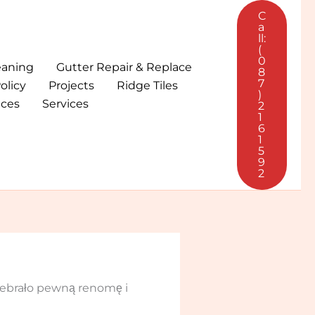
C
a
ll:
(
0
eaning
Gutter Repair & Replace
8
7
olicy
Projects
Ridge Tiles
)
ices
Services
2
1
6
1
5
9
2
zebrało pewną renomę i