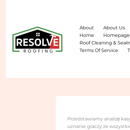
Skip
to
content
About
About Us
Home
Homepage
Roof Cleaning & Seali
Terms Of Service
T
Przedstawiamy analizę kas
uznanie graczy ze wszystkic