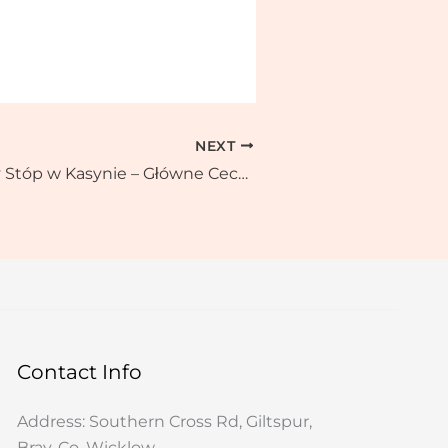
NEXT
Zabawa w Gry Stóp w Kasynie – Główne Cechy Automatu Zamieszania
Contact Info
Address: Southern Cross Rd, Giltspur,
Bray, Co. Wicklow