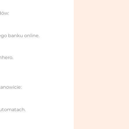
dów:
ego banku online.
nhero.
anowicie:
automatach.