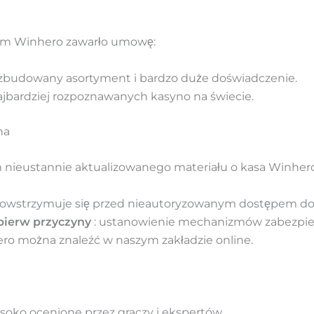
rym Winhero zawarło umowę:
ozbudowany asortyment i bardzo duże doświadczenie.
ajbardziej rozpoznawanych kasyno na świecie.
na
 nieustannie aktualizowanego materiału o kasa Winhero
owstrzymuje się przed nieautoryzowanym dostępem do
pierw przyczyny
: ustanowienie mechanizmów zabezpie
ro można znaleźć w naszym zakładzie online.
soko ocenione przez graczy i ekspertów.