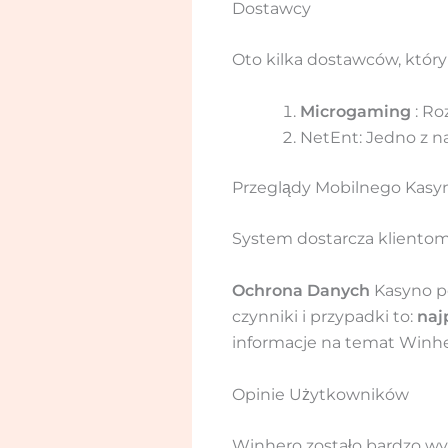
Dostawcy
Oto kilka dostawców, któ
Microgaming
: R
NetEnt: Jedno z n
Przeglądy Mobilnego Kasy
System dostarcza klientom
Ochrona Danych
Kasyno p
czynniki i przypadki to:
naj
informacje na temat Winhe
Opinie Użytkowników
Winhero zostało bardzo wy