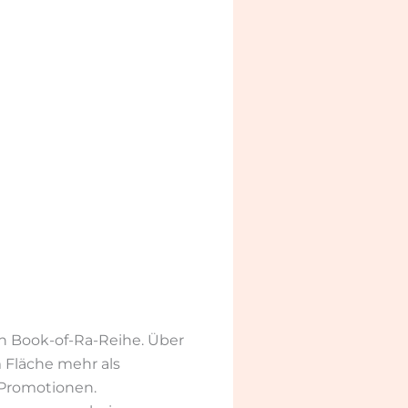
ten Book-of-Ra-Reihe. Über
 Fläche mehr als
 Promotionen.