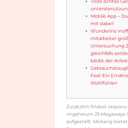
Trolls echtes Ge
unterstenützun
Mobile App – Du
mit dabei!
Wunderino inoffi
mitarbeiter gro
Untersuchung 2
gleichfalls seriö
bleibt der Anbie
Gebrauchstaugli
Feel: Ein Ernäh
Wohlfühlen
Zusätzlich findest respons
ringsherum 25 Megaways-Sl
aufgestellt. Mickerig biet