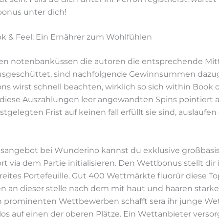
nus unter dich!
ok & Feel: Ein Ernährer zum Wohlfühlen
hen notenbanküssen die autoren die entsprechende Mitte
 ausgeschüttet, sind nachfolgende Gewinnsummen daz
ns wirst schnell beachten, wirklich so sich within Boo
ese Auszahlungen leer angewandten Spins pointiert ab
gelegten Frist auf keinen fall erfüllt sie sind, auslauf
Slotsangebot bei Wunderino kannst du exklusive großbasi
t via dem Partie initialisieren. Den Wettbonus stellt dir 
reites Portefeuille. Gut 400 Wettmärkte fluorür diese To
n an dieser stelle nach dem mit haut und haaren starke
en prominenten Wettbewerben schafft sera ihr junge We
auf einen der oberen Plätze. Ein Wettanbieter versorg