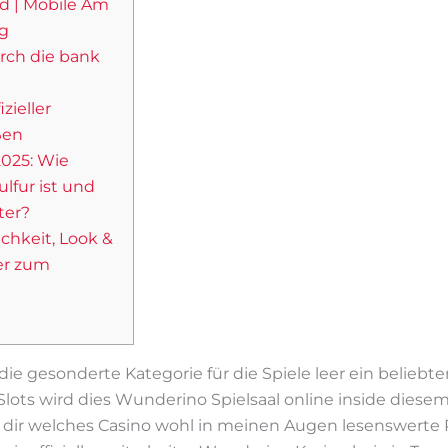
ld | Mobile Am
g
rch die bank
zieller
ßen
025: Wie
sulfur ist und
ter?
chkeit, Look &
rer zum
 die gesonderte Kategorie für die Spiele leer ein belieb
ots wird dies Wunderino Spielsaal online inside diesem
et dir welches Casino wohl in meinen Augen lesenswerte