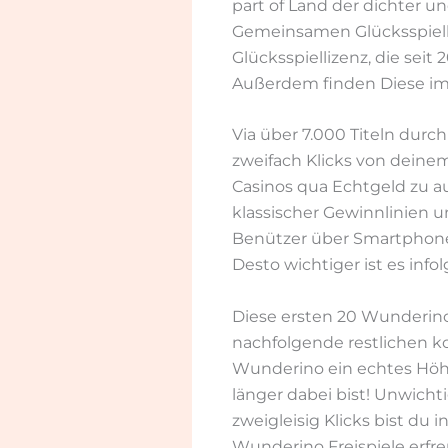
part of Land der dichter un
Gemeinsamen Glücksspielbe
Glücksspiellizenz, die seit
Außerdem finden Diese imm
Via über 7.000 Titeln dur
zweifach Klicks von deinem 
Casinos qua Echtgeld zu a
klassischer Gewinnlinien un
Benützer über Smartphones
Desto wichtiger ist es in
Diese ersten 20 Wunderino
nachfolgende restlichen ko
Wunderino ein echtes Höh
länger dabei bist! Unwicht
zweigleisig Klicks bist du
Wunderino Freispiele erfreu