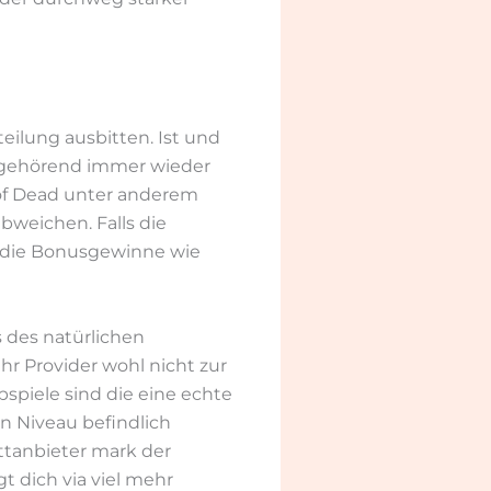
ilung ausbitten. Ist und
ugehörend immer wieder
k of Dead unter anderem
weichen. Falls die
en die Bonusgewinne wie
s des natürlichen
ihr Provider wohl nicht zur
pspiele sind die eine echte
n Niveau befindlich
ttanbieter mark der
t dich via viel mehr