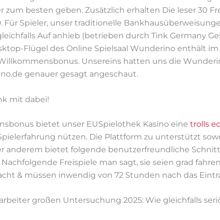
 zum besten geben. Zusätzlich erhalten Die leser 30 Fre
. Für Spieler, unser traditionelle Bankhausüberweisungen
eichfalls Auf anhieb (betrieben durch Tink Germany Ge
top-Flügel des Online Spielsaal Wunderino enthält im
n Willkommensbonus. Unsereins hatten uns die Wunderin
no.de genauer gesagt angeschaut.
nk mit dabei!
bonus bietet unser EUSpielothek Kasino eine
trolls 
Spielerfahrung nützen. Die Plattform zu unterstützt s
r anderem bietet folgende benutzerfreundliche Schnitts
Nachfolgende Freispiele man sagt, sie seien grad fahre
acht & müssen inwendig von 72 Stunden nach das Eint
arbeiter großen Untersuchung 2025: Wie gleichfalls seriö