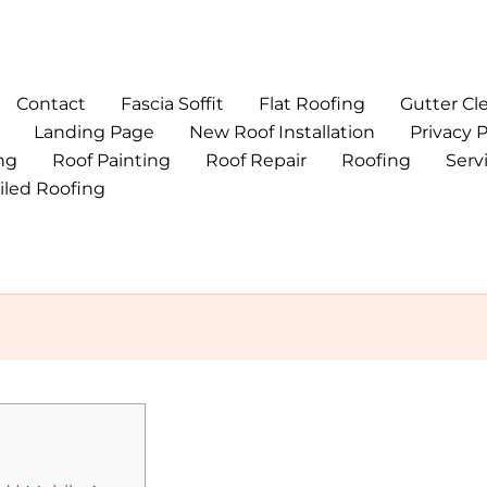
Contact
Fascia Soffit
Flat Roofing
Gutter Cl
Landing Page
New Roof Installation
Privacy P
ng
Roof Painting
Roof Repair
Roofing
Serv
iled Roofing