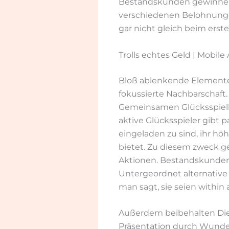
Bestandskunden gewinnen i
verschiedenen Belohnunge
gar nicht gleich beim erste
Trolls echtes Geld | Mobi
Bloß ablenkende Elemente b
fokussierte Nachbarschaft.
Gemeinsamen Glücksspielbe
aktive Glücksspieler gibt 
eingeladen zu sind, ihr hö
bietet. Zu diesem zweck g
Aktionen. Bestandskunden 
Untergeordnet alternativ
man sagt, sie seien within
Außerdem beibehalten Dies
Präsentation durch Wunder