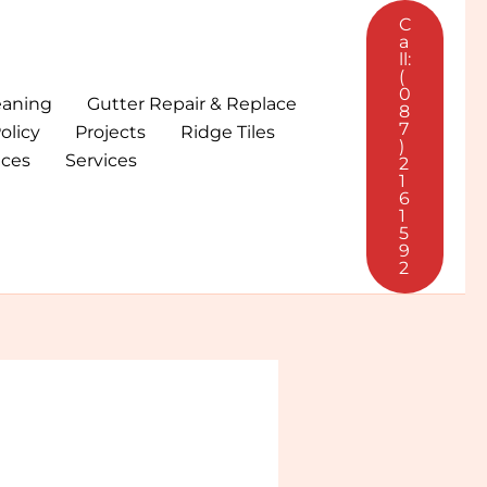
C
a
ll:
(
0
eaning
Gutter Repair & Replace
8
7
olicy
Projects
Ridge Tiles
)
ices
Services
2
1
6
1
5
9
2