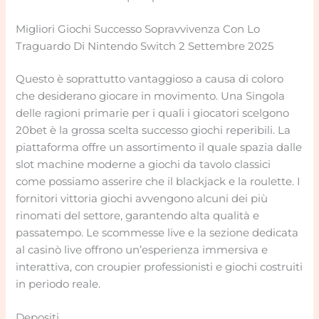
Migliori Giochi Successo Sopravvivenza Con Lo
Traguardo Di Nintendo Switch 2 Settembre 2025
Questo è soprattutto vantaggioso a causa di coloro
che desiderano giocare in movimento. Una Singola
delle ragioni primarie per i quali i giocatori scelgono
20bet è la grossa scelta successo giochi reperibili. La
piattaforma offre un assortimento il quale spazia dalle
slot machine moderne a giochi da tavolo classici
come possiamo asserire che il blackjack e la roulette. I
fornitori vittoria giochi avvengono alcuni dei più
rinomati del settore, garantendo alta qualità e
passatempo. Le scommesse live e la sezione dedicata
al casinò live offrono un’esperienza immersiva e
interattiva, con croupier professionisti e giochi costruiti
in periodo reale.
Depositi