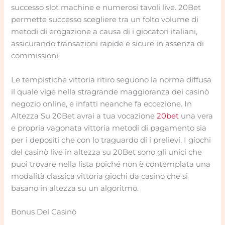
successo slot machine e numerosi tavoli live. 20Bet
permette successo scegliere tra un folto volume di
metodi di erogazione a causa di i giocatori italiani,
assicurando transazioni rapide e sicure in assenza di
commissioni.
Le tempistiche vittoria ritiro seguono la norma diffusa
il quale vige nella stragrande maggioranza dei casinò
negozio online, e infatti neanche fa eccezione. In
Altezza Su 20Bet avrai a tua vocazione
20bet
una vera
e propria vagonata vittoria metodi di pagamento sia
per i depositi che con lo traguardo di i prelievi. I giochi
del casinò live in altezza su 20Bet sono gli unici che
puoi trovare nella lista poiché non è contemplata una
modalità classica vittoria giochi da casino che si
basano in altezza su un algoritmo.
Bonus Del Casinò