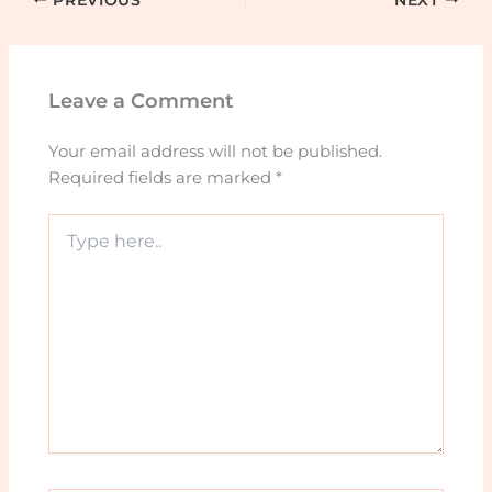
Leave a Comment
Your email address will not be published.
Required fields are marked
*
Type
here..