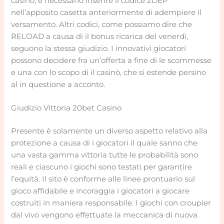
casinò, è necessario inserire il codice 2DEP
nell’apposito casetta anteriormente di adempiere il
versamento. Altri codici, come possiamo dire che
RELOAD a causa di il bonus ricarica del venerdì,
seguono la stessa giudizio. I innovativi giocatori
possono decidere fra un’offerta a fine di le scommesse
e una con lo scopo di il casinò, che si estende persino
al in questione a acconto.
Giudizio Vittoria 20bet Casino
Presente è solamente un diverso aspetto relativo alla
protezione a causa di i giocatori il quale sanno che
una vasta gamma vittoria tutte le probabilità sono
reali e ciascuno i giochi sono testati per garantire
l’equità. Il sito è conforme alle linee prontuario sul
gioco affidabile e incoraggia i giocatori a giocare
costruiti in maniera responsabile. I giochi con croupier
dal vivo vengono effettuate la meccanica di nuova