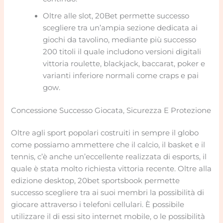
Oltre alle slot, 20Bet permette successo
scegliere tra un’ampia sezione dedicata ai
giochi da tavolino, mediante più successo
200 titoli il quale includono versioni digitali
vittoria roulette, blackjack, baccarat, poker e
varianti inferiore normali come craps e pai
gow.
Concessione Successo Giocata, Sicurezza E Protezione
Oltre agli sport popolari costruiti in sempre il globo
come possiamo ammettere che il calcio, il basket e il
tennis, c’è anche un’eccellente realizzata di esports, il
quale è stata molto richiesta vittoria recente. Oltre alla
edizione desktop, 20bet sportsbook permette
successo scegliere tra ai suoi membri la possibilità di
giocare attraverso i telefoni cellulari. È possibile
utilizzare il di essi sito internet mobile, o le possibilità