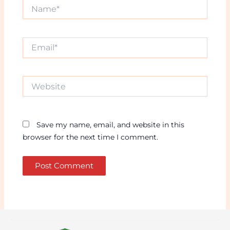
Name*
Email*
Website
Save my name, email, and website in this
browser for the next time I comment.