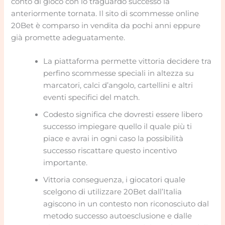
conto di gioco con lo traguardo successo la
anteriormente tornata. Il sito di scommesse online
20Bet è comparso in vendita da pochi anni eppure
già promette adeguatamente.
La piattaforma permette vittoria decidere tra
perfino scommesse speciali in altezza su
marcatori, calci d’angolo, cartellini e altri
eventi specifici del match.
Codesto significa che dovresti essere libero
successo impiegare quello il quale più ti
piace e avrai in ogni caso la possibilità
successo riscattare questo incentivo
importante.
Vittoria conseguenza, i giocatori quale
scelgono di utilizzare 20Bet dall’Italia
agiscono in un contesto non riconosciuto dal
metodo successo autoesclusione e dalle