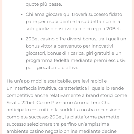
quote più basse.
Chi ama giocare qui troverà successo fidato
pane per i suoi denti e la suddetta non è la
sola giudizio positiva quale ci regala 20Bet.
20Bet casino offre diversi bonus, tra i quali un
bonus vittoria benvenuto per innovativi
giocatori, bonus di ricarica, giri gratuiti e un
programma fedeltà mediante premi esclusivi
per i giocatori più attivi.
Ha un’app mobile scaricabile, prelievi rapidi e
un’interfaccia intuitiva, caratteristica il quale lo rende
competitivo anche relativamente a brand storici come
Sisal o 22bet. Come Possiamo Ammettere Che
anticipato costruiti in la suddetta nostra recensione
completa successo 20Bet, la piattaforma permette
successo selezionare tra perfino un’ampissima
ambiente casinò negozio online mediante decine