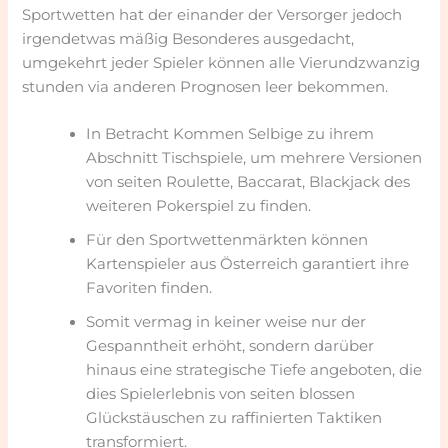
Sportwetten hat der einander der Versorger jedoch
irgendetwas mäßig Besonderes ausgedacht,
umgekehrt jeder Spieler können alle Vierundzwanzig
stunden via anderen Prognosen leer bekommen.
In Betracht Kommen Selbige zu ihrem
Abschnitt Tischspiele, um mehrere Versionen
von seiten Roulette, Baccarat, Blackjack des
weiteren Pokerspiel zu finden.
Für den Sportwettenmärkten können
Kartenspieler aus Österreich garantiert ihre
Favoriten finden.
Somit vermag in keiner weise nur der
Gespanntheit erhöht, sondern darüber
hinaus eine strategische Tiefe angeboten, die
dies Spielerlebnis von seiten blossen
Glückstäuschen zu raffinierten Taktiken
transformiert.