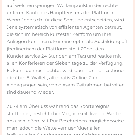
auf welchen geringen Wolkenpunkt in der rechten
unteren Kante des Hauptfensters der Plattform.
Wenn Jene sich für diese Sonstige entscheiden, wird
Jene systematisch von effizienten Agenten betreut,
die sich im bereich kürzester Zeitform um Ihre
Anliegen kümmern. Für eine optimale Ausbildung uff
(berlinerisch) der Plattform stellt 20bet den
Kundenservice 24 Stunden am Tag und restlos mit
allen Konferieren der Sieben tage zu der Verfügung.
Es kann dennoch achtet wird, dass nur Transaktionen,
die über E-Wallet , alternativ Online-Zahlung
eingegangen sein, von diesem Zeitrahmen betroffen
sind dauernd wieder.
Zu Allem Überluss während das Sportereignis
stattfindet, besteht chip Möglichkeit, live die Wette
abzuschließen. Mit Pur Beschreiben möglicherweise
man jedoch die Wette vernuenftiger allen