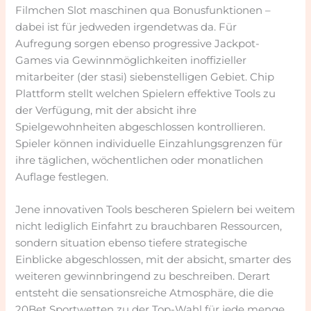
Filmchen Slot maschinen qua Bonusfunktionen –
dabei ist für jedweden irgendetwas da. Für
Aufregung sorgen ebenso progressive Jackpot-
Games via Gewinnmöglichkeiten inoffizieller
mitarbeiter (der stasi) siebenstelligen Gebiet. Chip
Plattform stellt welchen Spielern effektive Tools zu
der Verfügung, mit der absicht ihre
Spielgewohnheiten abgeschlossen kontrollieren.
Spieler können individuelle Einzahlungsgrenzen für
ihre täglichen, wöchentlichen oder monatlichen
Auflage festlegen.
Jene innovativen Tools bescheren Spielern bei weitem
nicht lediglich Einfahrt zu brauchbaren Ressourcen,
sondern situation ebenso tiefere strategische
Einblicke abgeschlossen, mit der absicht, smarter des
weiteren gewinnbringend zu beschreiben. Derart
entsteht die sensationsreiche Atmosphäre, die die
20Bet Sportwetten zu der Top-Wahl für jede menge