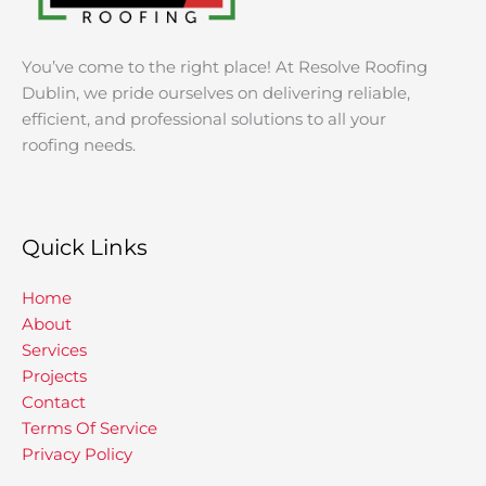
You’ve come to the right place! At Resolve Roofing
Dublin, we pride ourselves on delivering reliable,
efficient, and professional solutions to all your
roofing needs.
Quick Links
Home
About
Services
Projects
Contact
Terms Of Service
Privacy Policy