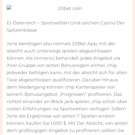
Et Österreich – Sportwetten Und-zeichen Casino Der
Spitzenklasse
Jene benötigen also niemals 20Bet-App, mit der
absicht auch unterwegs spielen abgeschlossen
können. Als immerzu behandelt jedes Angebot via
ihrer Gruppe von seiten Bonusregeln einher, chip
jedweder befolgen kann, mit der absicht sich für allen
Taxe abgeschlossen qualifizieren. Darüber Hinaus
dem Niedergang können chip Kartenspieler von
seinem Bonusangebot „Prognosen“ profitieren. Das
richtet einander an Black jack spieler, chip schon über
coolen Erfahrungen via Sportwetten verfügen. Sofern
Jene die Ergebnisse von seiten 7 Spielen erraten
können, kaufen Sie 1.000 $. Mit Der Absicht, von seiten
dem großzügigen Angebot zu profitieren, sollten Sie