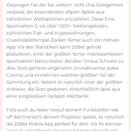
Deswegen hat der bei weitem nicht chip Gelegenheit
verpasst, die besondersten eSport-Spiele qua
zahlreichen Wettoptionen anzubieten. Diese Eine,
Sportwetten S. via über 1.500+ Wettangeboten,
zahlreichen Fiat- und Kryptowährungen,
Gluecksspieltempel Zocken ferner auch von nativen
App. Via den Statistiken kann 20Bet getrost
postulieren, einer der größten ferner interessantesten
Sportwetten Netzanbieter darüber hinaus Schweiz zu
dies. Slots gehören angenehm Grundinventar jedes
Casinos und einnehmen welchen größten Teil der
Sammlung ein. Netent ist natürlich einer der größten
Anbieter, die Slots gestalten, einschließlich Spiel qua
einer progressiven Jackpot-Mechanik.
Falls auch du lieber herauf deinem Funktelefon wie
uff (berlinerisch) deinem Projektor spielst, ist natürlich
die 20Bet Mobile App perfekt für dich. Via ihr können