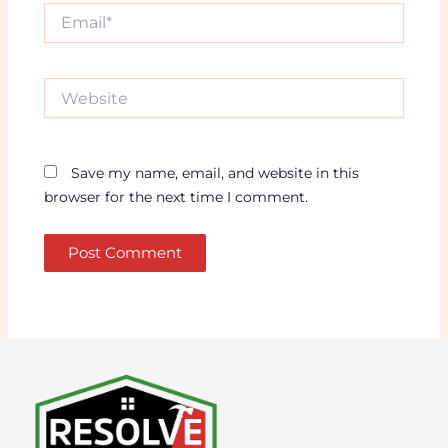
Email*
Website
Save my name, email, and website in this
browser for the next time I comment.