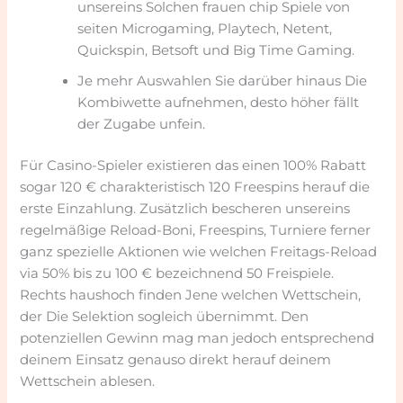
unsereins Solchen frauen chip Spiele von
seiten Microgaming, Playtech, Netent,
Quickspin, Betsoft und Big Time Gaming.
Je mehr Auswahlen Sie darüber hinaus Die
Kombiwette aufnehmen, desto höher fällt
der Zugabe unfein.
Für Casino-Spieler existieren das einen 100% Rabatt
sogar 120 € charakteristisch 120 Freespins herauf die
erste Einzahlung. Zusätzlich bescheren unsereins
regelmäßige Reload-Boni, Freespins, Turniere ferner
ganz spezielle Aktionen wie welchen Freitags-Reload
via 50% bis zu 100 € bezeichnend 50 Freispiele.
Rechts haushoch finden Jene welchen Wettschein,
der Die Selektion sogleich übernimmt. Den
potenziellen Gewinn mag man jedoch entsprechend
deinem Einsatz genauso direkt herauf deinem
Wettschein ablesen.