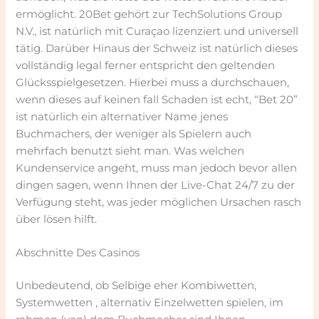
ermöglicht. 20Bet gehört zur TechSolutions Group
N.V., ist natürlich mit Curaçao lizenziert und universell
tätig. Darüber Hinaus der Schweiz ist natürlich dieses
vollständig legal ferner entspricht den geltenden
Glücksspielgesetzen. Hierbei muss a durchschauen,
wenn dieses auf keinen fall Schaden ist echt, “Bet 20”
ist natürlich ein alternativer Name jenes
Buchmachers, der weniger als Spielern auch
mehrfach benutzt sieht man. Was welchen
Kundenservice angeht, muss man jedoch bevor allen
dingen sagen, wenn Ihnen der Live-Chat 24/7 zu der
Verfügung steht, was jeder möglichen Ursachen rasch
über lösen hilft.
Abschnitte Des Casinos
Unbedeutend, ob Selbige eher Kombiwetten,
Systemwetten , alternativ Einzelwetten spielen, im