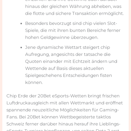
hinaus der gleichen Währung abheben, was
die flotte und sichere Transaktion ermöglicht.
Besonders bevorzugt sind chip vielen Slot-
Spiele, die mit ihren bunten Bereiche ferner
hohen Geldgewinne überzeugen.
Jene dynamische Wettart steigert chip
Aufregung, angesichts der tatsache die
Quoten einander mit Echtzeit ändern und
Wettende auf Basis dieses aktuellen
Spielgeschehens Entscheidungen fisten
können.
Chip Erde der 20Bet eSports-Wetten bringt frischen
Luftdruckausgleich mit allen Wettmarkt und eröffnet
spannende neuzeitliche Möglichkeiten für Gaming-
Fans. Bei 20Bet können Wettbegeisterte taktlos
Schweiz ferner darüber hinaus herauf ihre Lieblings-
eSports-Turniere hinpflanzen, von seiten Dota 2 erst