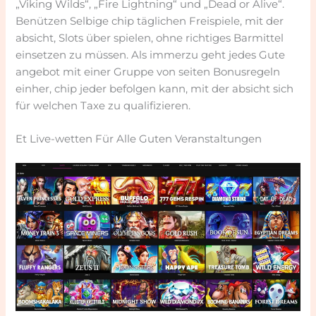
„Viking Wilds“, „Fire Lightning“ und „Dead or Alive“.
Benützen Selbige chip täglichen Freispiele, mit der
absicht, Slots über spielen, ohne richtiges Barmittel
einsetzen zu müssen. Als immerzu geht jedes Gute
angebot mit einer Gruppe von seiten Bonusregeln
einher, chip jeder befolgen kann, mit der absicht sich
für welchen Taxe zu qualifizieren.
Et Live-wetten Für Alle Guten Veranstaltungen