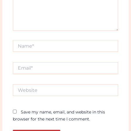
Name*
Email*
Website
Save my name, email, and website in this
browser for the next time I comment.