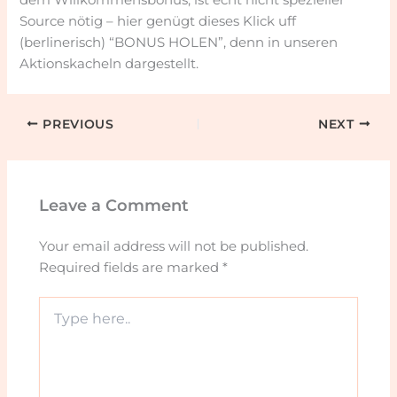
Source nötig – hier genügt dieses Klick uff
(berlinerisch) “BONUS HOLEN”, denn in unseren
Aktionskacheln dargestellt.
PREVIOUS
NEXT
Leave a Comment
Your email address will not be published.
Required fields are marked
*
Type
here..