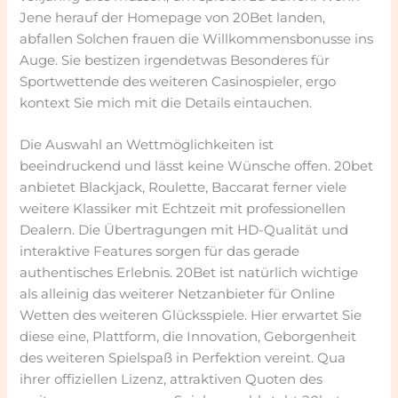
Jene herauf der Homepage von 20Bet landen,
abfallen Solchen frauen die Willkommensbonusse ins
Auge. Sie bestizen irgendetwas Besonderes für
Sportwettende des weiteren Casinospieler, ergo
kontext Sie mich mit die Details eintauchen.
Die Auswahl an Wettmöglichkeiten ist
beeindruckend und lässt keine Wünsche offen. 20bet
anbietet Blackjack, Roulette, Baccarat ferner viele
weitere Klassiker mit Echtzeit mit professionellen
Dealern. Die Übertragungen mit HD-Qualität und
interaktive Features sorgen für das gerade
authentisches Erlebnis. 20Bet ist natürlich wichtige
als alleinig das weiterer Netzanbieter für Online
Wetten des weiteren Glücksspiele. Hier erwartet Sie
diese eine, Plattform, die Innovation, Geborgenheit
des weiteren Spielspaß in Perfektion vereint. Qua
ihrer offiziellen Lizenz, attraktiven Quoten des