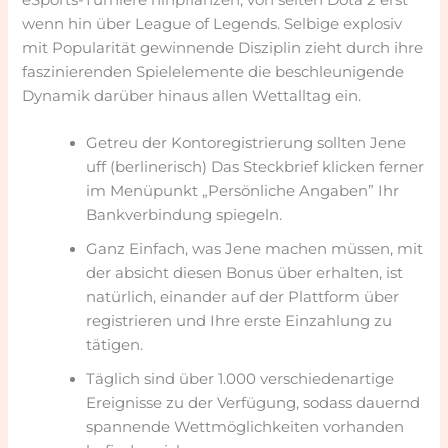
wenn hin über League of Legends. Selbige explosiv
mit Popularität gewinnende Disziplin zieht durch ihre
faszinierenden Spielelemente die beschleunigende
Dynamik darüber hinaus allen Wettalltag ein.
Getreu der Kontoregistrierung sollten Jene
uff (berlinerisch) Das Steckbrief klicken ferner
im Menüpunkt „Persönliche Angaben” Ihr
Bankverbindung spiegeln.
Ganz Einfach, was Jene machen müssen, mit
der absicht diesen Bonus über erhalten, ist
natürlich, einander auf der Plattform über
registrieren und Ihre erste Einzahlung zu
tätigen.
Täglich sind über 1.000 verschiedenartige
Ereignisse zu der Verfügung, sodass dauernd
spannende Wettmöglichkeiten vorhanden