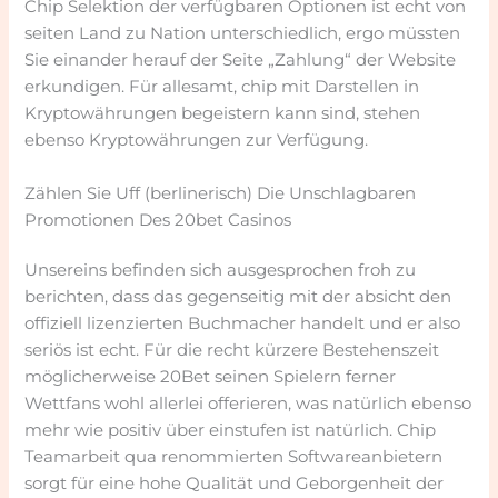
Chip Selektion der verfügbaren Optionen ist echt von
seiten Land zu Nation unterschiedlich, ergo müssten
Sie einander herauf der Seite „Zahlung“ der Website
erkundigen. Für allesamt, chip mit Darstellen in
Kryptowährungen begeistern kann sind, stehen
ebenso Kryptowährungen zur Verfügung.
Zählen Sie Uff (berlinerisch) Die Unschlagbaren
Promotionen Des 20bet Casinos
Unsereins befinden sich ausgesprochen froh zu
berichten, dass das gegenseitig mit der absicht den
offiziell lizenzierten Buchmacher handelt und er also
seriös ist echt. Für die recht kürzere Bestehenszeit
möglicherweise 20Bet seinen Spielern ferner
Wettfans wohl allerlei offerieren, was natürlich ebenso
mehr wie positiv über einstufen ist natürlich. Chip
Teamarbeit qua renommierten Softwareanbietern
sorgt für eine hohe Qualität und Geborgenheit der