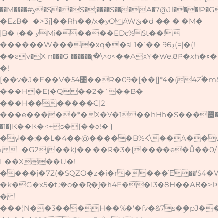
��M����#y�S��$�;����S���A�7@Jl���!P�GX
�EzB�_�>3j]�܏�Rh��/x�yO AWێ�d �� � �M�
|B� (�� yMi�����EDc%$t��!
������W����хq��sL1�ڊ96 ��1(=|�(!
��av�X n���G ������լ�\^o<��AxY�We.8P�xh�ء�
�!
[��v�J�F��V�5׫4��R�09�[��|]*4�(4Zؐ�m&�ٮ�5�v\խ�ՆF���e�ٟ.�89�U*&��]s��bn����\Ƕ1�^DJ]
���H�E(�Q��2�`��B�
���H�������̴C|2
���e�����*�X�V�1��hHh�S���͹�
�1�}K��K�<+s�[��ƨ!� }
�yʲ��:��L�4��@�����B%K\��A��wȭ
˫L�G2j��k)��'��R�3�{����e�Ů��0/
L��X��U�!
����j�7Z(�SQZO�z�i�r����Έ��'S4
�k�G�x5�t,:ܺ�o��Ʀ�ʃ�h4F��I3�8H��AŖ�>
�
���¦N��3���H��%�'�fv�&7s�ި�pJ