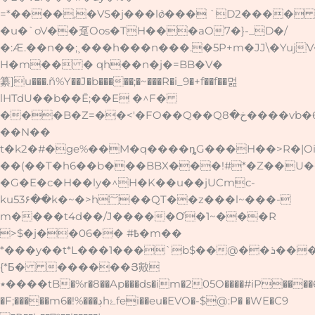
=*����,�VS�j���lǿ��� `D2����
�u�`oV��趸Oos�TH���aO7�}-_D�/
�:Æ.��n��;˲���h���n���.�5P+m�JJ\�Yu
H�m�� � qh��n�j�=BB�V�
纂]u���.ñ%Y��J�b�����;�~���R�i_9�+f��f��멆
lHTdU��b��Ē;��E �^F�
���B�Z=��<'�FO��Q��Qخ�8����vb�6+�,�gWx{�s�mSO�(tq�0'/
��N��
t�k2�#�ge%��M�q����ȵG���H��>R�|Oi�Z
��(��T�h6��b���BBX���!#*�Z��U��
�G�E�c�H��ly�^H�K��u��jUCmc-
ku53۶��k�~�>h؅��QT��z���l~���-
m����t4d��/J�����Ơ�1~���R
>$�j��0߿# ��6�m��
*���y��t*L���1���`b$��@��ܪ����a'H����,
{*Б� ������Յ㪦
٭����tB�%r�8��Ap���ds�im�205O����#iP����6�����+?
�F;�����m6�!%���ڊhۓfei��eu�EVO�-$@:P� �WE�C9