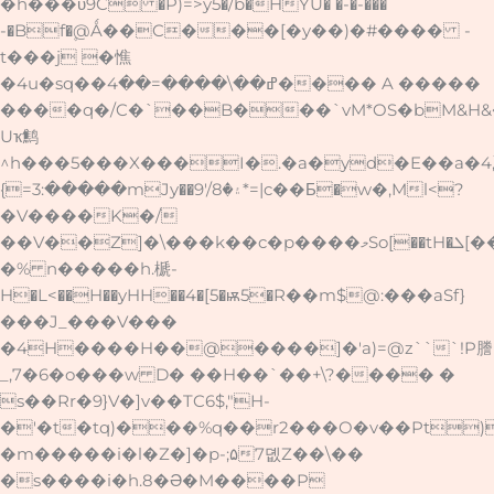
�h���ϋ9C �P)=>y5�/b�HYU� �-�-���
-�Bf�۪@Ǻ��C���[�y��)�#���� -
t���j �憔
�4u�sq��ߝ��\����=��4���� A �����
����q�/C�`��B���`vM*OS�bM&H
Uҡ鹪
^h���5���X���I�.�a�yd�E��a�4ٗ
{=3:�����mJy��9'/۽�8*=|c��Б�w�,Ml<?
�V����K�/
��V��Z]�\���k��c�p����މSo[��tH�ܠ[��K���^�N��X�
�% n�����h.榹-
H�L<��H��yHH��4�[5�ѭ5�R��m$@:���aSf}
���J_���V���
�4H����H��@����]�'a)=@z```!P謄
_,7�6�o���w D� ��H��`��+\?���� �
s��Rr�9}V�]v��TC6$,"H-
�'�t�tq)���%q��r2���O�v��Pt
�m�����i�l�Z�]�p-;۵7뎺Z��\��
�s����i�h.8�Ә�M����P