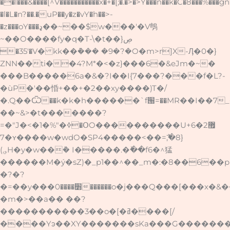
��l���&����[^V�����������x�+�[;�.�>�>Y���n��k�C�8���%���gn
�l�L�n?��.�uP��y�z�vY�h��>-
�z���oY���ډ��~��$w���'�V䳙
~��O����fy�q�T-\�t��}ڝ
�35'�V� kk��ܵ��� �9�?�O�m>r]X-Ӆ�0�}
ZNN��ti��4?M*�<�z}���6�&eJm�~�
���B�����6a�&�?I��I{7���?���f�L?-
�ùP�'��惛+��+�2��xy����)T�/
�.Q��Ѿ��k�k�h������`f՘=��MR��I��7_
��~&>�t�������?
=�"J�<�1�%"�ߦ�ՕO����������U+޿2�6
�7ʏ����w�wdO�SP4�����<��=߯,�8}
(؈H�y�w��ܵ� I�����.�ٚ��f6�^猛
������M�ý�sZ)�_p1��^��_m�:�8��6��p
�?�?
�=��y���׻����0������o�j���Q���[���x�&��{�����j��?
�m�>��a�� ��?
�����������3��o�[�ߥ����[/
����Yͽ��XY�������sKa���G������