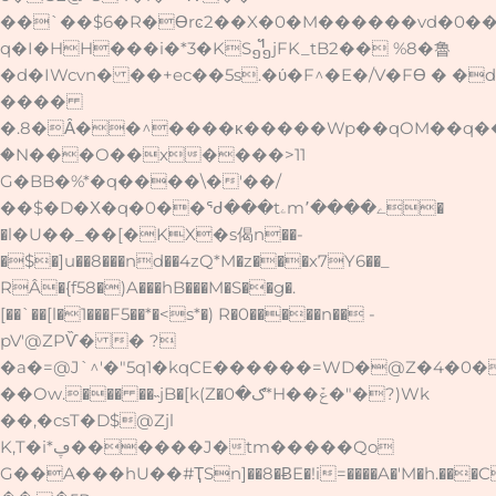
��`��$6�R�Өrͼ2��X�0�M������vd�0��oլ
q�I�HH���i�*3�KS᧻jFK_tB2�� %8�魯
�d�IWcvn� ��+ec��5s.�ύ�F^�E�/V�FӨ � �d
����
�.8�Ȃ��^����κ�����Wp��qOM��q�
�N���O��x����>11
G�BB�%*�q����\�'��/
��$�D�Χ�q�0��ᖁ���tۦm՚����ے�
�l�U��_��[�KX�s偈n��-
�$�]u��8���nd��4zQ*M�z���x7Y6��_
RÂ�{f58�)A���hB���M�S��g�.
[��`��[l�1���F5��*�<s*�) R�0�����n�� -
pV'@ZPѶ� � ?
�a�=@J`^'�"5q1�kqCE������=WD�@Z�4�0�
��Ow.��� ��˵jB�[k(Z�ګ�0*H��ݞ�"�
?)Wk
��,�csT�D$@Zjl
K,T�i*ڥ������J�tm�����Qo
G��A���hU��#ҬSn]��8�ɃE�!i=����A�'M�h.��