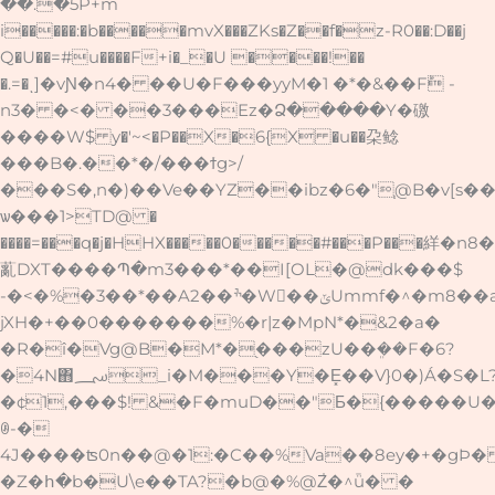
��.�5P+m
i�����:�b�����mvX���ZKs�Z��f�z-R0��:D��j
Q�U��=#u����F+i�_�U ����!��
�.=�ͺ]�vƝ�n4� ��U�F���yyM�1 �*�&��Fؕ -
n3� �<� ��3���Ez�Ձ�����Y�礉
�� ��W$ y�'~<�P��X�6{X �u��朶鲶
���B�.��*�/���ϯg>/
���S�,n�)��Ve��YZ��ibz�6�"֧@B�v[s��
ѡ���1>TD@ �
����=���q�j�HHX�����0�����#���P���絴�n8�
薍DXT����Պ�m3���*��I[OL�@dk���$
-�<�%�3��*��A2��ׯ�W�ً�ݶUmmf�^�m8��a��l}l�%�0�x�6�aO���OG�C�����sU�
jXH�+��0�������%�r|z�MpN*�&2�a�
�R�î�Vg@B�M*�֭���zU��ܸ��F�6?
�4N΋؄_i�M���Y�E͓��V}0�)Á�S�L?
�¢1,���$! &�F�muD��"Ƃ�{�����U
ꌻ-�
4J����ʦ0n��@�1:�C��%Va��8ey�+�gÞ
�Z�հ�b�U\e��TA?�b@�%@Z̍�^ǖ� �