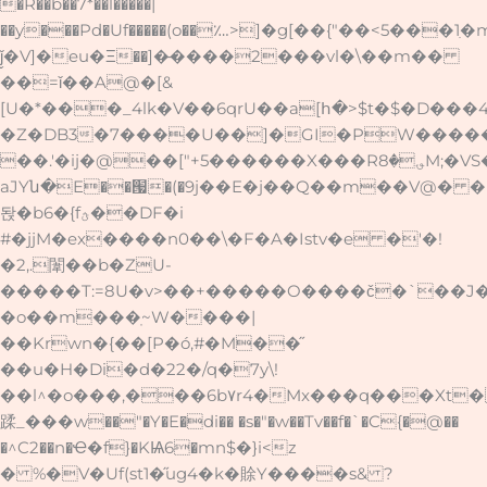
�R��b��7*��l�����|
��y���Pd�Uf�����(o��؊>]�g[��{"��<5���1ִ
ǰ̬�V]�eu�Ξ��]�̶����2���vl�\��m��
��=ǐ��A@�[&
[U�*���_4lk�V��6qrU��a[հ�>$t�$�D���ج�4g��!o�
�Z�DB3�7����U��]�GI�PW����
��.'�ij�@��["+5������X���R؈�8M;�VS�jЯC5=W� m�Q��TA�1�4���$��}A�����$X��Óݝ��u4ڒ��
aJYն�E��՗�(�9j��E�j��Q��m��V@� �
돥�b6�{fؿ��DF�i
#�jjM�ex����n0��\�F�A�Istv�e �'�!
�2,.闈��b�ZU-
�����T:=8U�v>��+�����O����č�`��J
�o��m���ֽ~W����|
��Krwn�{��[P�ó,#�M��̋
��u�H�Di�d�22�/q�7y\!
��l^�o���,���6b٧r4�Mx���q���Xt�а��_��
蹂_���w��"�Y�E�di�� �s�"�w��Tv��f�`�C{�@��
�^C2��n�Ҽ�f}�KѨ6�mn$�}i<z
� %�V�Uf(st1�̋ug4�k�賖Y����s& ?