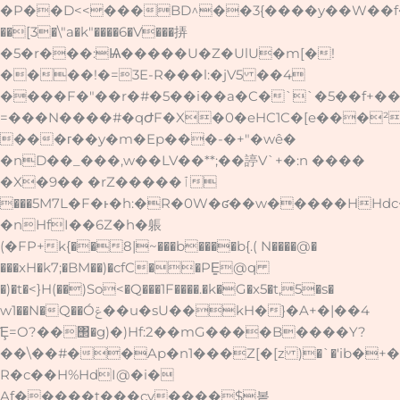
�P��D<<���BD^��3{����y��W��f�Po�M��3�Ia�q
��[3�\"a�k"����6�V���挵
�5�r���:Ѩ�����U�Z�UlU�m[�!
����!�=3E-R���l:�jV5 ��4
����F�"��r�#�5��i��a�C�``�5��f+�
=���N����#�qԺF�X�0�eHC1C�[e���²
���г��y�
m�Ep���-�+"�wê�
�nD��_���,w��LV��**;��諪V`+�:n ����
�X�9�� �rZ�����ٱ
���5M7L�F�ͱ�h:�R�0W�ʛ��w�����HHdc~
�nHfI��6Z�h�躼
(�FP+k{��8|~���b����b{.( N����@�
���xH�k7;�BM�
�)�cfC��PE̳@q
�)�t�<}H(��)So<�Q���1F����.�k�G�x5�t,5�s�
w1��N�Q��Óݝ��u�sU��kH�}�A+�|��4
̋Ȩ=O?��΢�g)�)Hf:2��mG����B����Y?
��\��#��Ap�n1���Z[�[z )�`�'ib�+
R�c��H%HdI@�i�
Af�����t���cv����$봍