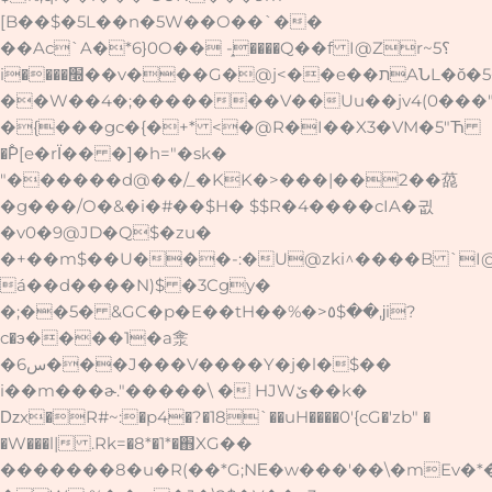
[B��$�5L��n�5W��O��`��
��Ac`A�*6}0O�� -֑����Q��f I@Zr~5؟
i����׭��v���G�@j<��e��תAՆL�ŏ�5�Zך"O���.��
��W��4�;�������V��Uu��jv4(0���"�X
�{���gc�{�+* <�@R�I��X3�VM�5"Ћ
�P̐[e�rЇ�� �]�h="�sk�
"������d@��/_�KK�>���|��2��㗡
�g���/O�&�i�#��$H� $$R�4����cIA�귒
�v0�9@JD�Q$�zu�
�+��m$��U���-:�U@zki^����B `I@����ɜL�T�Z��`U#$v�
á��d����N)$ �3Cgy�
�;��5� &GC�p�E��tH��%�>٥$��,јi?
c�э����1�a淾
�6س���J���V����Y�j�l�$��
i��m���ɚ."�����\ � HJWێ��k�܏
ǲx�R#~:�p4�?�18`��uH����0'{cG�'zb" �
�W���l| .Rk=�8*�1*�֋XG��
�������8�u�R(��*G;NΕ�w���'��\�mEv�