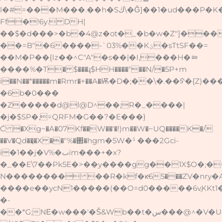
l�#=���M���.��h�Sڬ\�Ğ]��1�ud���P�K��'y
Ff�!6y.
DH|
��$�d���>�b�4@z�ot�_�b�w�Z"]���
��=B"�6����-`03%��Kؾ�sTtSF��=
��M�P��{Iz��^C"A"�s��|�I,���H�ᇳ
����%�T� $���ɻ$HH����"��N/�5P+m
i��N��*�����m�Rmr�+��A�Ѭ�D�;��\�.��ᠫ�{Z)�
�6b�0���
�Z�����d@l@D^��;R�_����|
�j�$SP�,=QRFM�G��?�E���}
Ć �Xg~�A�07Kf��W��'�!)m��W�~UQ����K�/
��V�Qd��̢�X ��"%�΂�hgm�5W�¹ ���2Gci-
i�1��j�V%�ٮim���+�x?
�_��E\7��Pk5E�>��y����gg��1X$O�;�
N�������� ��R�kf�κͮ65���ZV�nry�
����e��ycN1�����(��O=d0�����6vֲKKt1�
�-
��*G;NΕ�w���'�Ŝ&Wb��t�س���@^�V�U�e