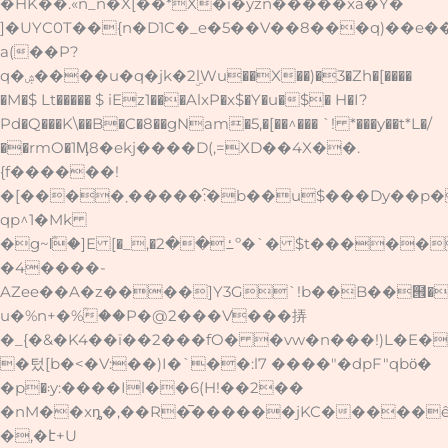
�HK��.«n_n�X[��*X�i�yzn�����xa�Y�
]�UYC0T��{n�D1C�_e�5��V��8���q)��e
a(��P?
q�ۺ����u�q�jk�2ۣlWu��X��)�3�Zh�[����
�M�$ Lt����� $ iEz1���AlxP�x$�Y�u�$� H�I?
Pd�Q���K\��B�C�8��gNam�5,�[��^��� `! *���y��t*L�/
��rmO�1Ӎ8�ekj����D(,=XD��4X��.
{f������!
�[����܂�����:҇�b��u$���Dy��p���7��ؚ�B'?
qp^1�Mk
�g~ӏ
ؓ�]E [�_,�ߑ��2º�`� $t������H�\E�NMV1
�4����-
u�%n+�%ؒ��P�@2���V���挵
�_{�&�K4��ï��2���fO� �vw�n���!)L�E
�텄[b�<�V:��)I�`��:l7 ����"�dpF"qbӧ�
�p�܃y:����Il��6(H!��2��
�nM��xȵ�,��R�̅������jKC�����
�,�է+U