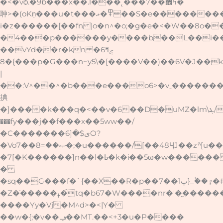
�<�vѻ.�9b���x��.l���˛���7��ߤ޽�
䎶>�(oKņ���u�t���߾�ޣ��S�e��������~��sxѻ�n���
i�z������[��fn |o�n^�o;�g�e�<�W��8o�
�4���p������y����b��L��i���
��vYd��r�knݮߞ6�
�8{���p�G���n~y5\�[����V��)��6V�J��k�l
|
��:V^��^�b���e���o6>�vˍ������
捵
�]����k���q�<��v�6��D�uMZ�lm\ܔ/
���fy���j��f���x��5ww��/
�C�������ى$�[6O?
�Voޞ��=8��7�;�u������/[��48ҶJ��zׯ[u���`ӸZ:]�-
�7[�K������]n��l�ߕ�k�і��5ϖ�w������
�
�sq��G���f�`{��X��R�p��ٻ1��7}_۫��ٷ�#
�Z�̇�����ߪ�́tq�b67�W����nr�'�̰������/
����Yy�Vj�M^d>�<|Y�
��w�{;�v��ݠ��MT.��<+3�u�P����