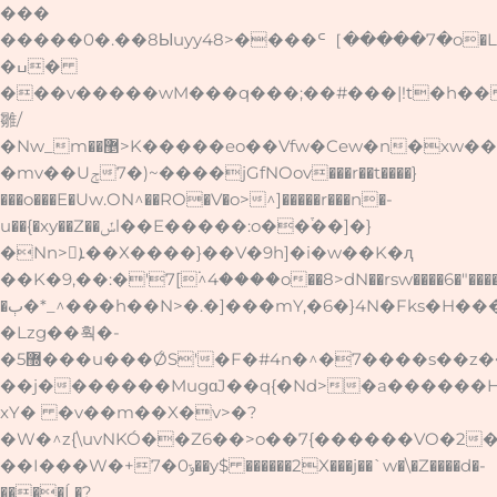
���
�����0�.��8Ыuyy48>����ᒼ［�����7�o�L
�ߎ�
���v�����wM���q���;��#���|!t�h��
雛/
�Nw_m��޵>K�����eo��Vfw�Cew�n�xw�����|;}Y���~cE`�����[懣
�mv��Uݮ~(�7����jGfNOov���r��t����}
���o���E�Uw.ON^��RO�V�o>^]�����r���n�-
u��{
�xy��Z��ݽl��E�����:o��ۛ֒��]�}
�Nn>ܐ��X����}��V�9h]�i�w��K�ԯ
��K�9,��:�'7[۬^4����o��8>dN��rsw����6�"����
�ٻ�*_^���h��N>�.�]���mY,�6�}4N�Fks�H���o��:׸�1;��������� �m�\�7���/
�Lzg��훡�-
�5޽���u���ǾS'�F�#4n�^�7����s��z��Z_^��9�Ͳ��������ơ
��j�������MugɑJ��q{�Nd>�a������H
xY� �v��m��X�v>�?
�W�^z{\uvNKÓ��Z6��>o��7{������VO�2�ģ�Wo����=�������ʡF�
��I���W�+ݹ0�7��y$ ������2X���j��`w�\�Z����d�-
����Ĺ�?