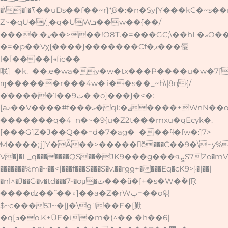
�\�]�ߖ��uDs��f��~r}*ַ8�:�n�Sy{Y���kC�~s��r��Z�yavͭ�mEVZ����N,�Rݿ���l������Q6�O���VQڕ�7���������f��q�O����wW?
Z~�qU�/ˬ�q�UWܒ��w��{��/
����.�ޖ��>��!O8T.�=���GC;\��hL�ޢO��ӗ{���hzGYl�lܶ4Qc��
�=�p��Vχ{����}�������Cf�ޕ���偠
l�Í����[⇥fic��
呡]_�k._��,e�wa�y�w�tx���P����u�w�7[
ɱ������r���4w�'i��s��_~h\|8ԥ{/
�͗�����Ί��ٽ9�.�o]���}�<�:
[aމ��V����#f���އ� qI:�ޖ����+WnN��o����P�>����"����?
�������q�4_n�~�9{u�Z2t���mxu�qEcyk�.
[���G]Z�J��Q��=d�7�ag�_���ϥ�fw�:]7>
ͫM����;:j]Y�Ǟ��>�����󛫣ӗ���C��9�\~
V�]�L_q�������QS��ܰ�JK9���g���વܨS7Zo�mVYo(��������Mc��ɟ�Mm��K{g�;v�y\j�o����g�g;����R:�hY��+�M������.�k]�-
�������%m�~��<[���f���S���S�v.��rgg+����Eq�cK9>}�|��|
�nl^�J��G�v�td���7-�oμ�ٽ���ŭ�[+�s�W�݃�{Ŗ
����ǳ��˝��۽]��a�Z�rWٻ=��o읶
$~c���5J~�|}�\gʾ!��F�[勤
�q[ܖ�o.K+ŪF�i�m�(^�� �h��6|