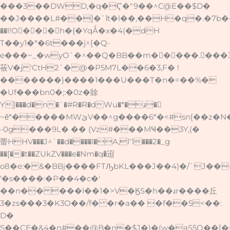
���3��DWD,�q�Ҁ�"9��^C@E��$D�
��J����L#��]�`ǐt�l��,��H�q�.�7b��
��l!O�ٕ��h�{�YqǺ�x�4(�dH
T��y1�*�6t���j^[�Q-
e���~_�wyO`�^��Q�BB��m�����.���
莜V�j 'CtH2`� @�P5M7L��6�3,F� !
�������}����1���U���T�n�=��%�
�Uf���bn0�;:�0z�賖
Y]���d�n�`�#R�R�dWu�*�ɹ�
~ě*�����MWێV��^g����6*�<#sn[��z�N�V�f��,��
-0g���9L� �� (Vz#���MҸ��3Y,(�
䍣HHV���J^`��d����l�A,l'1���2�_g
��[��t��ZUkZV���e�Nm�q�҆迢
o8�e:� &�BBj����FTԠbKL���J��4)�/`J��
'�s����:�P��4�c�'
��n�� ���l��1�>V�ӃS�h��ɹr����丘
3�zs���3�K3O��/f� �r�a�� �f��5<��:
D�
S��CE�&4�n#��@B�n�$J�)�(w�aS5O��