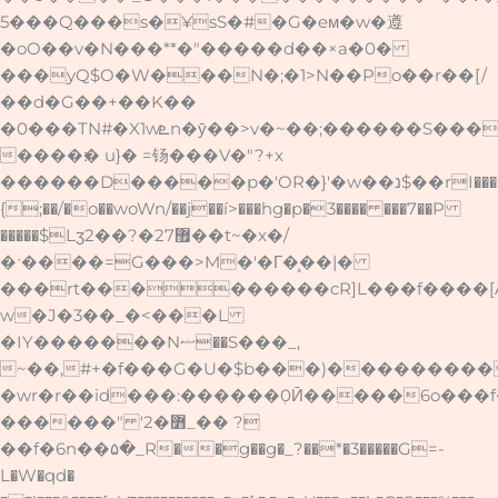
5���Q���s�¥sS�#�G�eм�w�遵
�oO��v�N���**�"�����d��×a�0�
���yQ$O�W���N�;�1>N��Po��r��[/
��d�G��+��K��
�0���TN#�X1wܧn�ӯ��>v�~��;������S��������N���������l
����׃� u}� =钖���V�"?+x
������D�����p�'OR�}'�w��נ$��rI����
{;��/�o��woWn/
��j��í>���hg�p�3���� ���7��P
�����$Lӡ2��?�޿27��t~�x�/
�ˑ����=G���>M�'�Г�̧��|�
���rt���������cR]L���f����[A
w�J�3��_�<���L
�IY�������Nޟ��S���_,
~��,#+�f���G�U�$b���)���������
�wr�r��id���:������ٖ0Ӣ�����6o���
������" '2�߻_�� ?
��f�6n��۵�_R��g��g�_?��*�3�����G=-
L�W�qd�