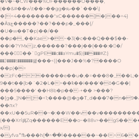
�V�~�CW���%OF������O����,
(��&#��w\t��>��gg�яލ��`���\}
�[<4��������"xC������]�}��=4}
�Ӓڿצ�����?��?���p�_���{/
�U�w��T�p)��/��
��p�_��Kae>�~�3(�c���Q���$��-
��i�?YMкjz,������?���j��{���:��/
��� ��`gPE��c��aYmu�$){�����#Z:}
��J����t�������쇑���<[ {���J��%�?����O
��p(�=
�zFc������e��u�,�=���8�_��L;
9��t��{b�´�2�L�>��ҟ��i���'�ô�G��|
���5����' ��H8b�p��-+�� >���?
�[g�_]N�[;�<1;����@�g�Τ_d���7�n�ޚ�9҂+8;�bvi���'a4~>)K��O�������L>y��3���SN�|
��הx?
��xU��5uR��~�:��W��v��v��������
(���Xn\ԬZq������E��o~�88v>��gS��
x/}
�yfva״fҌ���հ[�^��Ï������~��l^6�'����/