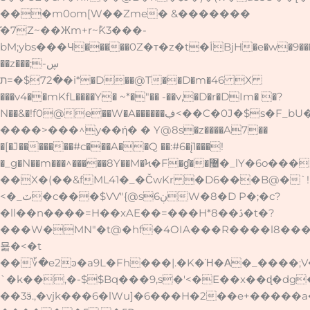
���m0om[W��Zme� &�������
͂�7Z~��Жm+r~ؕK3���-
bM;ybs���Ч�����0Z�т�z�t�ؑIBjH�e�w�9��
��z���;ڛ-
�72$�=ת�i*�D��@T��D�m�46 X
���v4��mKfL����Y� ~*�"�� -��v,�D�r�DIm� �
?
N��&�!f0@e��W�A������ڣ<��C�0J�$s�F
����>���^y��ή� � Y@8s�z����A7��
�[�J�������#c���A��Q ��:#6�į1���!
�_g�N��m���^�����8Y��M�Ϟ�F�ɠ��޴�_lY�6o���m¶
��X�(��&fML41�_�ČwKr �D6���B@�`!
<�_ٽ�c���$VV"{@s6ڹW�8�D P�;�c?
�ll��n����=H��xAE��=���H*8��ڎ�t�?
���W�MN"�t@�hf�4OIA���R����l8��
묣�<�t
��؆�e2ͽ�a9L�Fh���|.�K�Ή�Α�_����;
`�k��,�-$$Bq���9,s�'<�E��x��ɖ�dg
��3ӭ.,�vjk���6�lWu]�6���H�2��e+����