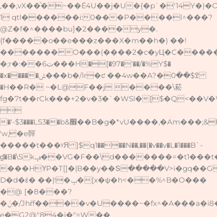
,��,vX��ͪ�~��Ë4U��j�U�{�p`�'14Y�)�
1 qtl������i:0���P����l^���?
@Z�f�^����bu]�2����y�.
{f�����o��e���z���X�m��h�) ��!
�������O���(����2�c�yЦ�C�����
�;r�:��ت6���H�[�97�'��/�%Y$�
�x�����ݰ���b�/lr�ƈ ��4w��A?�ߐ$��0
�H��R� ~�L@F��j ����\菘
fg�7t��rCk���+2�v�3�`�WSl�[$�Q<��V

�'-$3���LS3��b&׮��B�g�*vU����,�Am���;&h
'w,�e䯬
�����t���ʸЯ ]$q1����N��,��(�v��v�L�1���B`-
ɠ�B�\Skݡ��VG�F��\d�������=�t1���t�#
���HҮP�T[]�|B��y��Տ�����V>i�gq��G
D�d�έ� ��|!�ݒ�[x�ψ�h<��%^B�O���
�@ [�8���?
�ݩ�/Jhѓf����v�U����~�fx^�A���a�i8���<�I�]�āԵ#i$�i���ш�k:F�����FZ)�Jٺ��x"��Rx��U'�"����=�,-
e�G2@"84�i�"=W��