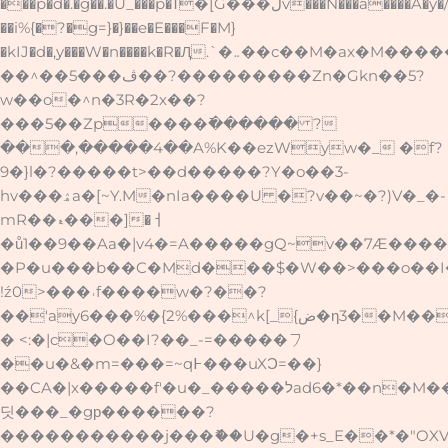
���p�d�.�g��.�U_���p�ߠ�[G���ڵv���N���a����A�y�/
��i%{�?�g=}�}��e�E���F�M}
�kIJ�d�,y���W�n����k�R�Ԯ.`�
܅��c��M�ax�M�����ǯ�'GM�:L�I�A�J�����[s��?
��^��5���ڤ��?���������Zn�Gkn��5?
w��o�^n�3R�2x��?
���5��Zp����߫������ ?
���,�����4��A%K��ezWyw�_ �f?
9�}l�?�����t>��d�����?Y�o��3-
hv���ۿa�[~Y.M�nIa����U �?v��~�?)V�_�-
mR��ޑ���]�ￆ
�ů1��9��Aa�|v4�=A�����gQ~v��7Æ��
�P�u���b��C�Md���$�W��>���o��I��`��w�Yk
!ź0>���˓f����w�?��?
��'ay6
���%�{2%���^k[_{ض�η3��M��*^���i�t��������(6�]���EOw�<Y��B-
� <:�|c�O��I?��_-=�����㇇
��u�&�m=���=~q߅���uXƆ=��}
��CA�|x�����f'�u�_�����לad6�*��n�M�����'������o6�x~=�M
딧���_�gр������?
�����������j���ޮ��U�g�+s_E��*�"OX