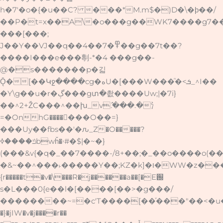
h�7'�o�{�u��C? ���*M.m$�)D�\�ϸ��/
��P�t=x��A\�o���g��WK7����g7��
���[���;
J��Y��VJ��q��4��7�߾��g��7t��?
����I���e���剸-*�4 ���g��-
@�s�������p�긻
Ǭ�[��Կջ����cg�ەU�[���W���ᷠ�<ܭ_^I��
�Y\g��u�r�ڳ���gտ�촶����Uw;|�7i}
��^2+ŽC���^��խ_v߮.���.�氵
=�OnhG�������O��=}
���Uy�
�fbs��'�ԉ_Z�O�����?
ݿ����ߦbwȟ�ۥ#�$|�~�}
(���&v{�q�_��7����-/8+��;�_��o����o(�
�&~��^���˫�����Y��;KZ�k]�ו�WW�z����>��4)q&��O~��˫å�.
{r�����t�v�\���R�j������a��[�E֐
s�L���0{e��l�[����[��>�g���/
��������~=�c'T����[��ͮ���"��<�u��z͏ڟ��5�o��Oj$�j���l�����n�u[�_�\��G�k
�}�jIW�v�j����r��