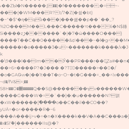
˫��ZЫ�N�����;}��)�f�������;�=~-
���{�WM���R?t/7�Z{�쇺�bt}
�~"�$"�ƞ�q֕à���|���쉞��p��`��_?
%2O���M��L���C�����؝t���6�N$祿
5i����zڑ������`�|�7�ώ����O���}
����T��C��0�����&¢I���~�ſ�g^��M
�����Ͱ�e�����3�u^�������k����/x�
k
�\9���l��lm� �Ӳ��PR���r��͖Za#��n��
��>6>����P?�J��� �?T �����>���/
�o�GAǤw�(��1t��T�o~O~�t�G���=_��^lx���
~d�/fV&=;��
S8H��O�΃�����Q��S@�������ӌv������W
����G���W�= �`��}�:�u������N?엵
�xW������[߯����o��C��il��CO��?
yUÄ =�o^�����R�~6
���A���ij>v�=�n�X����k��V�A��C���
�x�Sl'݉�}������IIs@�?