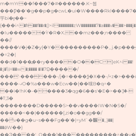
m�mYr��f���7�#������.K~쳽
���Ƿ��'�g��p�g�cwL�ui�W����Rkl����7
竽bi�ӻ��~
{���i^�ɦ��f��ɾ�;]>il�������zW�������7�a���v�
�Iu������Ỳ�R�X.��mz���;n����
��//
����V�j�Z�y{�Y����������P�_j.�p���
�=2�|
��d�1���߽��ry�����O��C ]eK^i ��!
�:j�\\H��w�;���� �l�7ῼ�����/
���'·������-/j�=����ѯ�X��-/+z�>���o
����-ޤO�%a���w�Ecw��{��曭B�q^�
��i�!hK�-�����3�qg�6��s'�E�>��ٟ3�-
�T;3�
��������D�����S>��v����IW�N�S�/
�����<��|������[,zi�o��gg��/
��ͥv��g�u~s���Fg��'�|=yM`�׶�_}��|
��ǿW��}
��Ͽ����'_O���1������������^��v� @