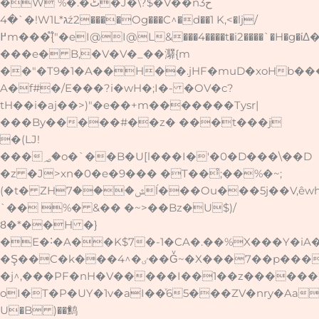
�W %�.�ٹ�J�\?$�V��n3ح
`�4�!W1L*גź2����Og���C^�d��1 K,<�lj/
߂m���֟{"�eI@I@L&���4����t�i2����`�H�g�ίΔ��\�;�~��:�z���45{�mU[Ωmu��l�k�F�05��V�ab�
���e� B,�V�V�_��㶠{m
��"�T9�1�A��H��.jHF�muD�xoHb���3M�
A�f#�/E���?i�wH�;I�- �OV�c?
tH��i�aj��>)"�e��+m�������Tysr|
���By�����#��z� ���t���j
�(LJ!
���؃�o�`��B�U[l���I�'�0�D���\��D
�z �J>xn�0�e�9��� �T��̊;��%�~;
(�t� ZHݜ���7ĺ���Ou���5j��V,êwh�ߐ��]�b2La�5�����D�� ME
`�� %� &�� �~>��Bz�U$)/
Ȣ�*��H �}
�E�˸�A��K$7�-1�CA�.��%X���Y�iA��
�Ş��C�k���4^�ٸ��Gͮ~�X���7��p����k�
�j^,���PF�nH�V�����I��1��z������
oI�T�P�UY�1v�aI��ͮ65���ZV�nry�Aa
U�B )��鹪