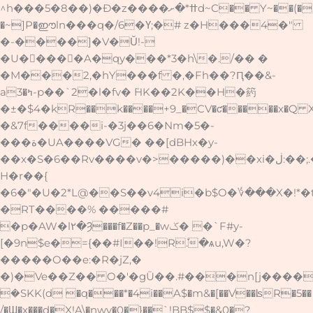
^h���5�8��)�Ð�z����ߚ*�ށd~C�� Y~��(�P?I��
�~]P�ഈln���q�/6�Ү;�# z�H���4�"
�-����]�V�Ŭ!-
�U�񅯜����A�qy���*3�h\�./�� �
�M���2,�hY���f �,�Fh��?Ԥ��&-
a3�ߤ-p��`2�l�fv� ̃HK��2K��H�箹
�±�$4�kR��k����+9_�CV�ƈ�����x�Q X<;�>N���Uװ���R����p��4�
�&7f����i-�3j��6�Nm�5�-
���ة�UA����VG� ��[dBHx�y-
��x�S�6��Rv����v�>�����)��xi�ڶ:��;.�Ϗ����)m!
H�r��{
�6�"�U�2*L@��S��v4i�b$O�؇���X�!*
�RT����% �����#
�p�AW�l۲�Ȝ���f�Z��p_�wݢ� �`F#y-
[�9n$e�={��#I��!Rٚ.�ѧu,W�?
�����O��e:�R�jZ,�
�)�Ve��Z�� O�'�gŪ��.#���n[j����Y
�SKK(d �q���*�4i��A$�m&�[��V��ʪR�5��
/�Ɯ�x���d�X!A\�nwy�0�}��`!BB$$�&0�?