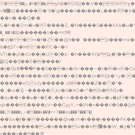
Skip
���y_�X���yԢMƥ�28j[��;V��֦KYج��I*
to
vf�޷s2������'9�\g���n��ɼ���L���i۫f�X�h�Y�Y�k[��fM�5;�3������{T�h�n��|
content
��n� ��Q�:�
G�h��Zm�v�T����Z_�N����S���kX&�u�*WնZikَV3�
�˾ ��h�Шj������z��m0떽
�V]�� m�f�Z��@9��`���� [s���mk�
&�ӃST+�M ��C�^�Y
VT(��p\�zU��j�U�{�p`�h���9Yթ*{ܮ�\����
㪮Q��Ԓ��E�����/
�[�SնՑ���F��S���o�/6^���~:�t��n�OZ
��v��#���v6��#�+�Z���zx�@�'^y�::
�����eO,xJy����� uB����Z�� �"�-
�_�w�3] ~�����,kz�S�#O�^*�/a�M]z�
�ay��+��ە�+�E�_��>n:����%��w�u�p
qk���E����yV>��GyyY_>�}N�x���V�6��}}x���
��L����s_=����k��l�<>?���eq���?���?�}
��5w�̼f�,�������@ҷ�;m�t���I����PK
u��������u�a����w��M݇޷��W_�ۣz�7�˫�ao�n�'��=�Di�QR�
x���y��B��꺫