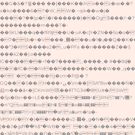
��G�&�?윟��� ��{���K��/n4��z�œ�.�?
x�ko����6�?�W_W� ~qik��w�j�
����?ܼ��)p��ŕ������}��Og$���/~�?
���������m���T�-
��5KL1���q��fR9Ϳ��U�:uK�c]ˡr�ZN��5o�
�7�̫[b�<�V:���_׮���u�1�ݚ��Q��K��/
��*3�KS����e2�_u�PFƨ ��n�����Z��I}
���k2��):o����
lC��f����^f��7����_����_� #��8ʠ�
��fC�r�hV�������G����W��_q��oR�
�`�]���j�cm�P@� ?
GQ���S��.H���^ﻦ.�\m��]5A*Bw����Ń�)���j
趇m���ǎ<�[CKmW琪��ꆩTTG3Վ�8U#�/:SW
�5js�Bs<��^LE����͂h�����^�}RN?��?V޾?
�n"Quu��99�xw|�|H� $��w��4��}��
1�j�C���P+}O����Ի�a a�ωm�!a�-
VXHV�Y�)��n����v׏-2�_g�N�j��ew�V���5LW�m��f+��֪�����
[��J�gժ1��%$*�WB�"�`�t��4��4��
�<1ẘ1t$ @:Ps�:�D�r 3��5߰.�4'H���"��R�[