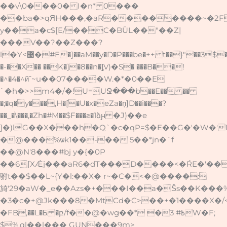
��v\0���0� I�n* 0���
��ba�>qЯH���,�aR��������~�2F
y��a�c$[E/��C�BŪL��"��Z|
���V��?��Z���?
l�Y<޹�#E�]��aM��y�D�P���be�++ t��}"��3$�]3�V���X��/
�-��X�� ��K�]�8��n�]͎V)�S� ���B��!
�^�4�^йˇ~u��07����W.�*�0��E
`�h�>>m4�/�!U=UՋ���b��E�� ��
�;�q�y���,H�[�U�x�eZa�ņ]D��i���?
��_�\���,�Zh�#M��$F���ƨ�1ձԩ �J)��e
]�)lG��X���h�Q`�c�qP=$�E��G�'�W�'
�@���%ѡk1��-�� 5��*jn�`f
��@N'8���#bj y�{�0P
��6[XǼj���aR6�dT���D����<�ŔE�'��ᑘ�N񐰑
驸t��$��L~{Y�l:��X� r~�C�<�@����:
旑'29�aW�_e��Azs�+���I��a�Šs��K�
�3�c�+@Jk���8�MtCd�C>��+�1����X�
�FB,��L�Б �բ/f��@�wg��* �߿# 3W�F;
$%,ql��l��� GUN���9m>