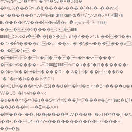
/49$B"�_�"�$9�=�9és�
�u%���R�l)j����V���i�]�H�_�;�mk}
�=������=W�v��0���k��9Ֆ�/7yAa�2꥛7�
�v����BW����ie驕�e՚�nǭ#5 ����}
����5����G�i���
����CS3Kհ��s�[�X�ɼ(aP�4��v4de���*l��
�!M�Ě'l����q-i�pt1��$C�"�\�w������x{
�L��@͏J�
��oX� K����~�H�w���Y-
��b6����~ ˶׭��2���ªəE�k��1�R������~
�ɠ�X�������Ri~� &�,�ˈ����8�
`�`��b��� S0H
�0L���w$3{��d��i�pI�8~����u��4{�i�({hY
W�Uײ3�ln4h��vk
�e�#�@1�s��SYQ��j7���#�ݨ(��c�L]1�֨͵
��J��� -^�Ʃ�A
����~��U��ֈ����W����`�2U�t��jT�sU
i��C��dA+�4W�����������H���F!
��v�씒