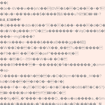
��|
�ݿe�-6V��w��{eV;��}0V�&��Q���<�'fT*��g�xOn�;.:�>7�;g�৺�b�Dn�����p7�I6~�,��X�D��\.?
�1�
v�>��'��a��$�l���鵓&!���u?6�D��>��~?
�s�_�J��ް��!
�o]����'�ddx�}6��"���&��~����d�
�s�W�g���r;h*O�) a�������~�VqO���b
���r~mgS���?
��nk���e~����&���aB���gg��軺[}
�֗W��2���G�+��VX��_��?u������
�F9�:� �� �I�peF˟�����#{�
��~��G~-H��W�4� �O�
���ޟ�'����89��:���[�Ӵ�ϟ������ݩ�zmm4��
�ap-
O:����+���h���v�O�[#zm�f���_:M��?
kd�Vȏ����#�0�~��i!�}
���>F�<
~�y�O�S<�X���d�b8&�̌�C�S?
��r:���|�oH��τƳ��מ�C�
��%y�_�*���>�n���O_:��w�xs����a_�Sm��p�
����㏷�����v�?����pkkk�p�P�i��ƅ��`틯