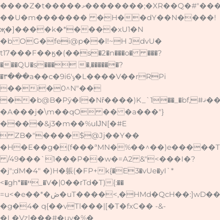
����Z�t�����މ��������;�XR��Q�#"����2"=�� !
��U�m������� �H��dY��N����!
җ�]����k�*����xU1�N
�b OG�fei@p��l!~H JdvU�
t17���F��ӄ�(��s�2�n���o� ���?
���QU�s��� �,������?
�۳���a��c�9i6'ݹ�L����V��rRPi
��i�0^N"��
��b@B�Pȳ�l�Nȓ����)K_`1��_�bf,#ޤ���i�/
�A���j�\m��qO �� �a���"}
����&j3�m��%uĲN[�#E
 ZB�"����$@Jj��Y��
�H�E��g�(f���ªMN�%��^��)e�����T�
/49���`1���P��w�=A2 &"<���I�?
�j";dM�4" �)H�躼(�FP+k{�E3�vUe�yI`*
<�gh*��ײ_�V�|0��гTd�T){:��
=u<�e��*�ڞ�uT����<,�HMd�QcH��:]wD��Ovw��M�U�B[lT�!
�g�4� q{��vTl���|[�T�fxC�� -&-
�L�Vzl���#�uy�%�