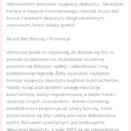
oferowaniem bonusów wyjąwszy depozytu. Jak każda
kariera w kasynie internetowego, również bruce bet
bonus z brakiem depozytu ulega określonym
warunkom, które należy spełnić.
Bruce Bet Bonusy I Promocje
Wówczas działa to naprawdę, że dostaje się fita co
prawda za bezowocnie, aczkolwiek wcześniej
powinno się dokonać wpłaty i odblokować inną
podstawową nagrodę. Żeby wyszukać najlepsze
bonusy wyjąwszy depozytu oughout bukmacherów,
należy wziąć pod spodem uwagę reputację
bukmachera, wzory regulaminowe, a także marki i
recenzje innych zawodników. Starda Gambling
establishment proponuje aż cztery bonusy, które
przyznawane są zbyt cztery pierwsze doładowania
konta. Bonusem powitalnym jest podwojenie
głównego depozytu, a więc 100% aż do odwiedzenia