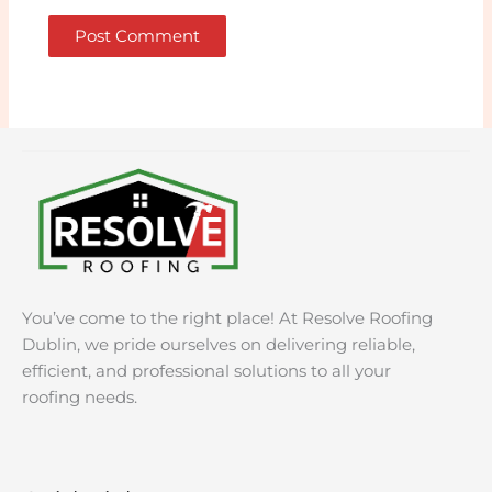
You’ve come to the right place! At Resolve Roofing
Dublin, we pride ourselves on delivering reliable,
efficient, and professional solutions to all your
roofing needs.