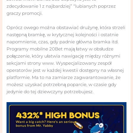
zdecydowanie 1 z najbardziej” “lubianych poprzez
graczy promocji.
Oprócz owego można obstawiać drużynę, która strzeli
następną bramkę, w krytycznej kolejności i ostatnie
napomnienie, czas, gdy padnie główna bramka itd.
Programy mobilne 20Bet mają łatwy w obsłudze
połączenie, który ułatwia nawigację między różnymi
sekcjami strony www. Wyspecjalizowany zespół
operatorów jest w każdej kwestii dostępny na własnej
platformie. Ma to na zamiarze zagwarantowanie, że
możesz uzyskać potrzebną poparcie, w czasie gdy
jedynie do tej dziewczyny potrzebujesz.