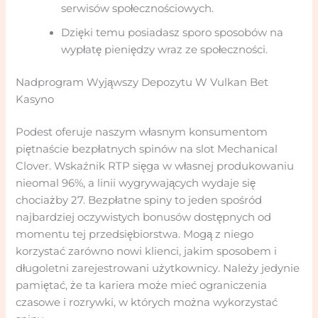
serwisów społecznościowych.
Dzięki temu posiadasz sporo sposobów na
wypłatę pieniędzy wraz ze społeczności.
Nadprogram Wyjąwszy Depozytu W Vulkan Bet
Kasyno
Podest oferuje naszym własnym konsumentom
piętnaście bezpłatnych spinów na slot Mechanical
Clover. Wskaźnik RTP sięga w własnej produkowaniu
nieomal 96%, a linii wygrywających wydaje się
chociażby 27. Bezpłatne spiny to jeden spośród
najbardziej oczywistych bonusów dostępnych od
momentu tej przedsiębiorstwa. Mogą z niego
korzystać zarówno nowi klienci, jakim sposobem i
długoletni zarejestrowani użytkownicy. Należy jedynie
pamiętać, że ta kariera może mieć ograniczenia
czasowe i rozrywki, w których można wykorzystać