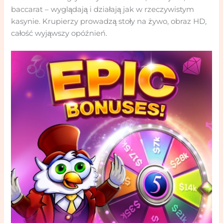
baccarat – wyglądają i działają jak w rzeczywistym
kasynie. Krupierzy prowadzą stoły na żywo, obraz HD,
całość wyjąwszy opóźnień.