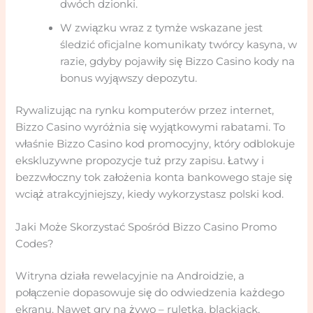
dwóch dzionki.
W związku wraz z tymże wskazane jest
śledzić oficjalne komunikaty twórcy kasyna, w
razie, gdyby pojawiły się Bizzo Casino kody na
bonus wyjąwszy depozytu.
Rywalizując na rynku komputerów przez internet,
Bizzo Casino wyróżnia się wyjątkowymi rabatami. To
właśnie Bizzo Casino kod promocyjny, który odblokuje
ekskluzywne propozycje tuż przy zapisu. Łatwy i
bezzwłoczny tok założenia konta bankowego staje się
wciąż atrakcyjniejszy, kiedy wykorzystasz polski kod.
Jaki Może Skorzystać Spośród Bizzo Casino Promo
Codes?
Witryna działa rewelacyjnie na Androidzie, a
połączenie dopasowuje się do odwiedzenia każdego
ekranu. Nawet gry na żywo – ruletka, blackjack,