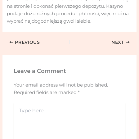
na stronie i dokonać pierwszego depozytu. Kasyno
podaje dużo różnych procedur płatności, więc można
wybrać najdogodniejszą gwoli siebie.
PREVIOUS
NEXT
Leave a Comment
Your email address will not be published.
Required fields are marked
*
Type
here..