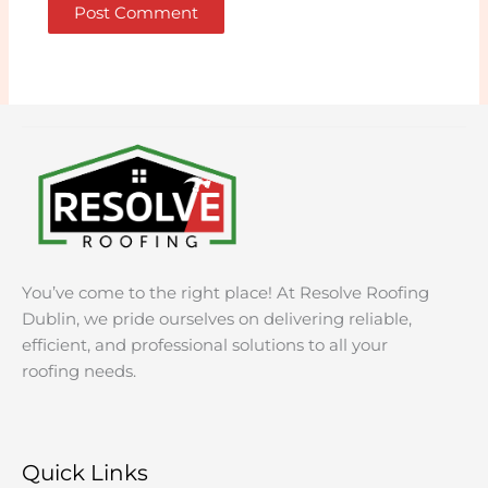
You’ve come to the right place! At Resolve Roofing
Dublin, we pride ourselves on delivering reliable,
efficient, and professional solutions to all your
roofing needs.
Quick Links