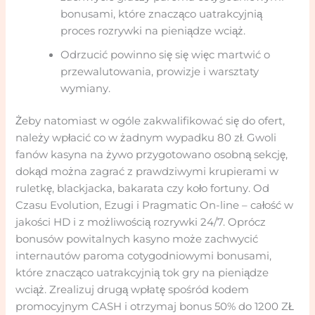
bonusami, które znacząco uatrakcyjnią
proces rozrywki na pieniądze wciąż.
Odrzucić powinno się się więc martwić o
przewalutowania, prowizje i warsztaty
wymiany.
Żeby natomiast w ogóle zakwalifikować się do ofert,
należy wpłacić co w żadnym wypadku 80 zł. Gwoli
fanów kasyna na żywo przygotowano osobną sekcję,
dokąd można zagrać z prawdziwymi krupierami w
ruletkę, blackjacka, bakarata czy koło fortuny. Od
Czasu Evolution, Ezugi i Pragmatic On-line – całość w
jakości HD i z możliwością rozrywki 24/7. Oprócz
bonusów powitalnych kasyno może zachwycić
internautów paroma cotygodniowymi bonusami,
które znacząco uatrakcyjnią tok gry na pieniądze
wciąż. Zrealizuj drugą wpłatę spośród kodem
promocyjnym CASH i otrzymaj bonus 50% do 1200 ZŁ