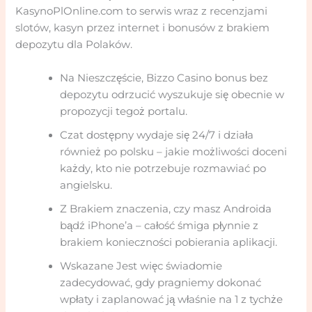
KasynoPlOnline.com to serwis wraz z recenzjami
slotów, kasyn przez internet i bonusów z brakiem
depozytu dla Polaków.
Na Nieszczęście, Bizzo Casino bonus bez
depozytu odrzucić wyszukuje się obecnie w
propozycji tegoż portalu.
Czat dostępny wydaje się 24/7 i działa
również po polsku – jakie możliwości doceni
każdy, kto nie potrzebuje rozmawiać po
angielsku.
Z Brakiem znaczenia, czy masz Androida
bądź iPhone’a – całość śmiga płynnie z
brakiem konieczności pobierania aplikacji.
Wskazane Jest więc świadomie
zadecydować, gdy pragniemy dokonać
wpłaty i zaplanować ją właśnie na 1 z tychże