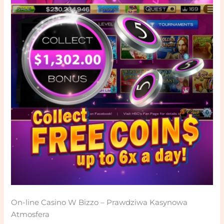
On-line Casino W Bizzo – Prawdziwa Kasynowa
Atmosfera