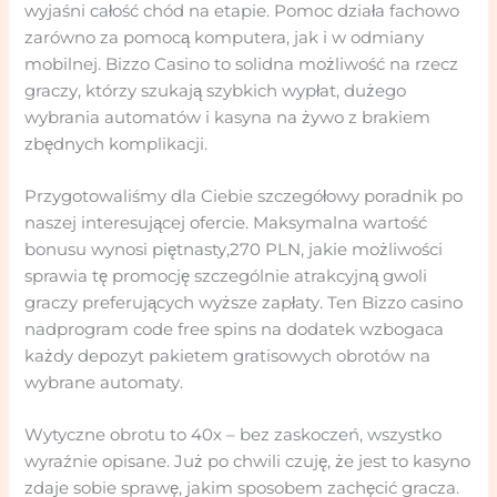
wyjaśni całość chód na etapie. Pomoc działa fachowo
zarówno za pomocą komputera, jak i w odmiany
mobilnej. Bizzo Casino to solidna możliwość na rzecz
graczy, którzy szukają szybkich wypłat, dużego
wybrania automatów i kasyna na żywo z brakiem
zbędnych komplikacji.
Przygotowaliśmy dla Ciebie szczegółowy poradnik po
naszej interesującej ofercie. Maksymalna wartość
bonusu wynosi piętnasty,270 PLN, jakie możliwości
sprawia tę promocję szczególnie atrakcyjną gwoli
graczy preferujących wyższe zapłaty. Ten Bizzo casino
nadprogram code free spins na dodatek wzbogaca
każdy depozyt pakietem gratisowych obrotów na
wybrane automaty.
Wytyczne obrotu to 40x – bez zaskoczeń, wszystko
wyraźnie opisane. Już po chwili czuję, że jest to kasyno
zdaje sobie sprawę, jakim sposobem zachęcić gracza.