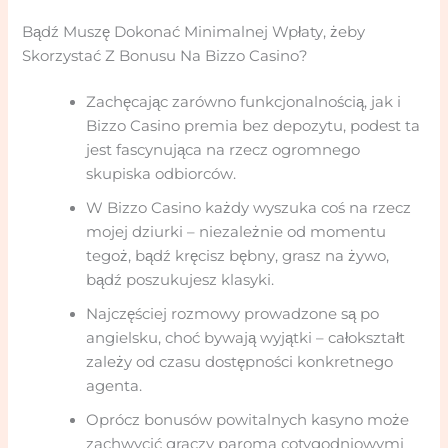
Bądź Muszę Dokonać Minimalnej Wpłaty, żeby
Skorzystać Z Bonusu Na Bizzo Casino?
Zachęcając zarówno funkcjonalnością, jak i
Bizzo Casino premia bez depozytu, podest ta
jest fascynująca na rzecz ogromnego
skupiska odbiorców.
W Bizzo Casino każdy wyszuka coś na rzecz
mojej dziurki – niezależnie od momentu
tegoż, bądź kręcisz bębny, grasz na żywo,
bądź poszukujesz klasyki.
Najczęściej rozmowy prowadzone są po
angielsku, choć bywają wyjątki – całokształt
zależy od czasu dostępności konkretnego
agenta.
Oprócz bonusów powitalnych kasyno może
zachwycić graczy paroma cotygodniowymi