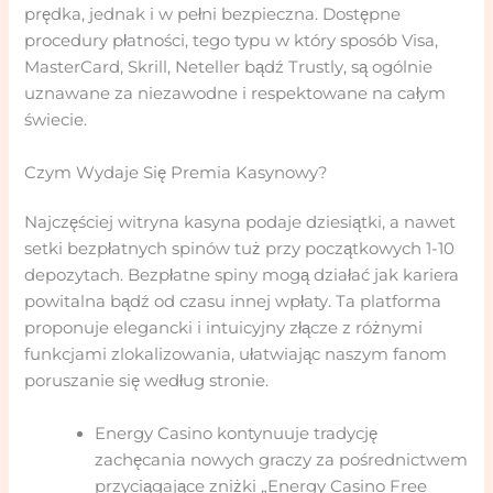
prędka, jednak i w pełni bezpieczna. Dostępne
procedury płatności, tego typu w który sposób Visa,
MasterCard, Skrill, Neteller bądź Trustly, są ogólnie
uznawane za niezawodne i respektowane na całym
świecie.
Czym Wydaje Się Premia Kasynowy?
Najczęściej witryna kasyna podaje dziesiątki, a nawet
setki bezpłatnych spinów tuż przy początkowych 1-10
depozytach. Bezpłatne spiny mogą działać jak kariera
powitalna bądź od czasu innej wpłaty. Ta platforma
proponuje elegancki i intuicyjny złącze z różnymi
funkcjami zlokalizowania, ułatwiając naszym fanom
poruszanie się według stronie.
Energy Casino kontynuuje tradycję
zachęcania nowych graczy za pośrednictwem
przyciągające zniżki „Energy Casino Free