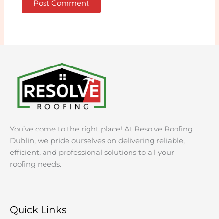
You’ve come to the right place! At Resolve Roofing
Dublin, we pride ourselves on delivering reliable,
efficient, and professional solutions to all your
roofing needs.
Quick Links