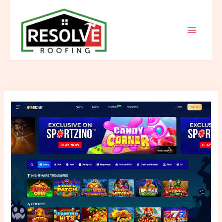
Skip
to
content