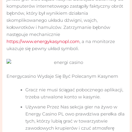
komputerów internetowego zastąpiły faktyczny obrót
bębnów, który był wynikiem działania
skomplikowanego układu dźwigni, wajch,
kołowrotków i hamulców. Zatrzymanie bębnów
następuje mechanicznie
https://www.energykasynopl.com
, a na monitorze
ukazuje się pewny układ symboli.
Energycasino Wydaje Się Być Polecanym Kasynem
Gracz nie musi ściągać pobocznego aplikacji,
trzeba utrwalone konto w kasynie.
Używane Przez Nas sekcja gier na żywo w
Energy Casino PL owo prawdziwa perełka dla
tych, którzy lubią grać w towarzystwie
zawodowych krupierów i czuć atmosferę