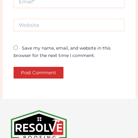
Website
Save my name, email, and website in this
browser for the next time I comment.