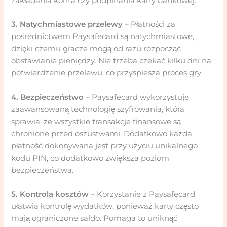
zakładania konta czy podpinania karty bankowej.
3. Natychmiastowe przelewy
– Płatności za
pośrednictwem Paysafecard są natychmiastowe,
dzięki czemu gracze mogą od razu rozpocząć
obstawianie pieniędzy. Nie trzeba czekać kilku dni na
potwierdzenie przelewu, co przyspiesza proces gry.
4. Bezpieczeństwo
– Paysafecard wykorzystuje
zaawansowaną technologię szyfrowania, która
sprawia, że ​​wszystkie transakcje finansowe są
chronione przed oszustwami. Dodatkowo każda
płatność dokonywana jest przy użyciu unikalnego
kodu PIN, co dodatkowo zwiększa poziom
bezpieczeństwa.
5. Kontrola kosztów
– Korzystanie z Paysafecard
ułatwia kontrolę wydatków, ponieważ karty często
mają ograniczone saldo. Pomaga to uniknąć