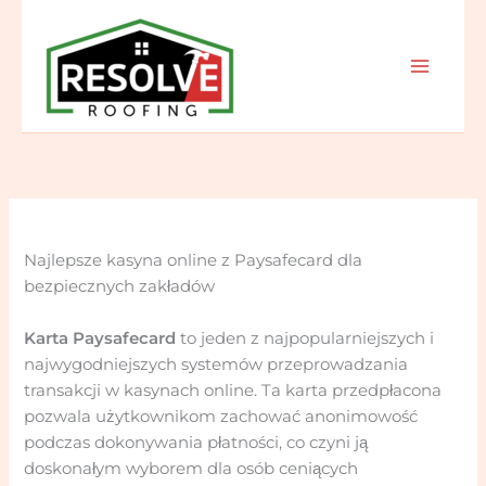
Skip
to
content
Najlepsze kasyna online z Paysafecard dla
bezpiecznych zakładów
Karta Paysafecard
to jeden z najpopularniejszych i
najwygodniejszych systemów przeprowadzania
transakcji w kasynach online. Ta karta przedpłacona
pozwala użytkownikom zachować anonimowość
podczas dokonywania płatności, co czyni ją
doskonałym wyborem dla osób ceniących