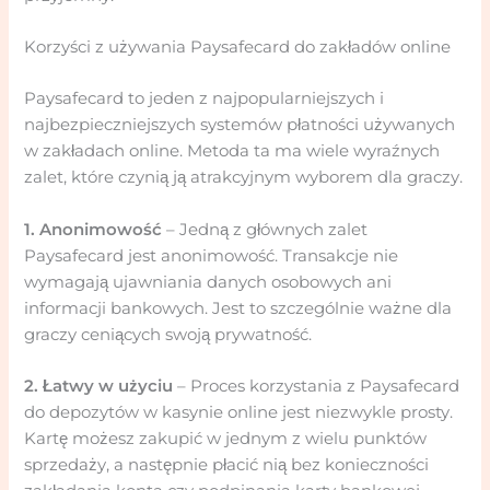
Korzyści z używania Paysafecard do zakładów online
Paysafecard to jeden z najpopularniejszych i
najbezpieczniejszych systemów płatności używanych
w zakładach online. Metoda ta ma wiele wyraźnych
zalet, które czynią ją atrakcyjnym wyborem dla graczy.
1. Anonimowość
– Jedną z głównych zalet
Paysafecard jest anonimowość. Transakcje nie
wymagają ujawniania danych osobowych ani
informacji bankowych. Jest to szczególnie ważne dla
graczy ceniących swoją prywatność.
2. Łatwy w użyciu
– Proces korzystania z Paysafecard
do depozytów w kasynie online jest niezwykle prosty.
Kartę możesz zakupić w jednym z wielu punktów
sprzedaży, a następnie płacić nią bez konieczności