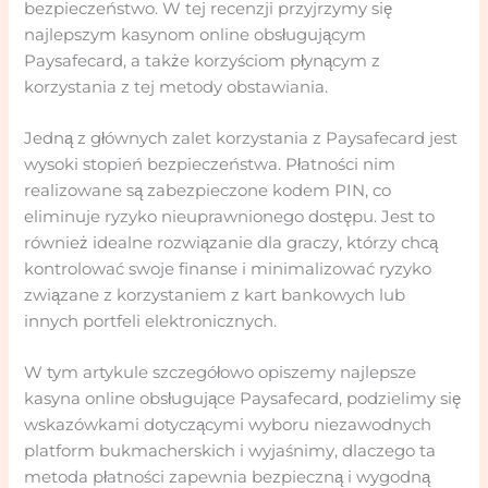
bezpieczeństwo. W tej recenzji przyjrzymy się
najlepszym kasynom online obsługującym
Paysafecard, a także korzyściom płynącym z
korzystania z tej metody obstawiania.
Jedną z głównych zalet korzystania z Paysafecard jest
wysoki stopień bezpieczeństwa. Płatności nim
realizowane są zabezpieczone kodem PIN, co
eliminuje ryzyko nieuprawnionego dostępu. Jest to
również idealne rozwiązanie dla graczy, którzy chcą
kontrolować swoje finanse i minimalizować ryzyko
związane z korzystaniem z kart bankowych lub
innych portfeli elektronicznych.
W tym artykule szczegółowo opiszemy najlepsze
kasyna online obsługujące Paysafecard, podzielimy się
wskazówkami dotyczącymi wyboru niezawodnych
platform bukmacherskich i wyjaśnimy, dlaczego ta
metoda płatności zapewnia bezpieczną i wygodną