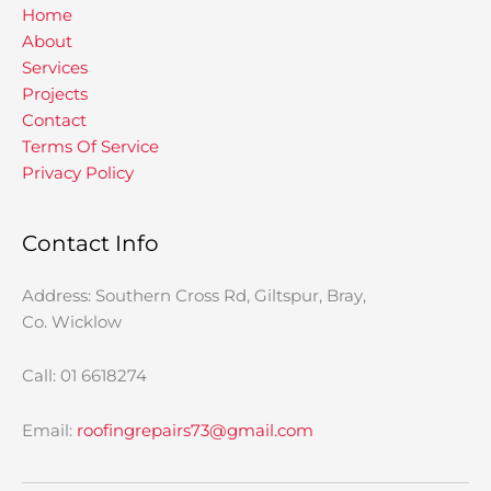
Home
About
Services
Projects
Contact
Terms Of Service
Privacy Policy
Contact Info
Address: Southern Cross Rd, Giltspur, Bray,
Co. Wicklow
Call: 01 6618274
Email:
roofingrepairs73@gmail.com