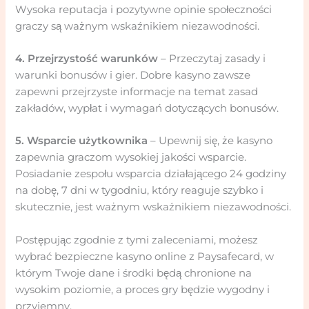
Wysoka reputacja i pozytywne opinie społeczności
graczy są ważnym wskaźnikiem niezawodności.
4. Przejrzystość warunków
– Przeczytaj zasady i
warunki bonusów i gier. Dobre kasyno zawsze
zapewni przejrzyste informacje na temat zasad
zakładów, wypłat i wymagań dotyczących bonusów.
5. Wsparcie użytkownika
– Upewnij się, że kasyno
zapewnia graczom wysokiej jakości wsparcie.
Posiadanie zespołu wsparcia działającego 24 godziny
na dobę, 7 dni w tygodniu, który reaguje szybko i
skutecznie, jest ważnym wskaźnikiem niezawodności.
Postępując zgodnie z tymi zaleceniami, możesz
wybrać bezpieczne kasyno online z Paysafecard, w
którym Twoje dane i środki będą chronione na
wysokim poziomie, a proces gry będzie wygodny i
przyjemny.