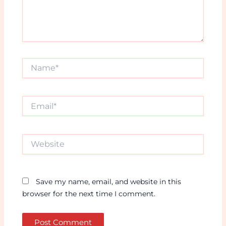
Name*
Email*
Website
Save my name, email, and website in this
browser for the next time I comment.