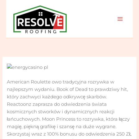
Skip
to
content
American Roulette owo tradycyjna rozrywka w
najlepszym wydaniu. Book of Dead to prawdziwy hit,
który zachwyci każdego odkrywcę skarbów.
Reactoonz zaprasza do odwiedzenia świata
kosmicznych stworków i dynamicznych reakcji
łańcuchowych. Moon Princess to rozrywka, która łączy
magię, piękną grafikę i szansę na duże wygrane.
Skorzystaj wraz z 100% bonusu do odwiedzenia 250 ZŁ