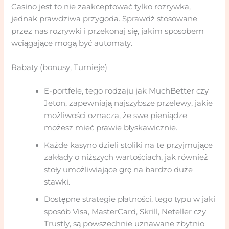
Casino jest to nie zaakceptować tylko rozrywka,
jednak prawdziwa przygoda. Sprawdź stosowane
przez nas rozrywki i przekonaj się, jakim sposobem
wciągające mogą być automaty.
Rabaty (bonusy, Turnieje)
E-portfele, tego rodzaju jak MuchBetter czy
Jeton, zapewniają najszybsze przelewy, jakie
możliwości oznacza, że swe pieniądze
możesz mieć prawie błyskawicznie.
Każde kasyno dzieli stoliki na te przyjmujące
zakłady o niższych wartościach, jak również
stoły umożliwiające grę na bardzo duże
stawki.
Dostępne strategie płatności, tego typu w jaki
sposób Visa, MasterCard, Skrill, Neteller czy
Trustly, są powszechnie uznawane zbytnio