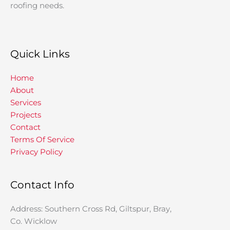
roofing needs.
Quick Links
Home
About
Services
Projects
Contact
Terms Of Service
Privacy Policy
Contact Info
Address: Southern Cross Rd, Giltspur, Bray,
Co. Wicklow