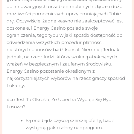
do innowacyjnych urządzeń mobilnych złącze i dużo
możliwości pomocniczych uprzyjemniających Tobie
grę. Oczywiście, żadne kasyno nie zaakceptować jest
doskonałe, i Energy Casino posiada swoje
ograniczenia, tego typu w jaki sposób dostępność do
odwiedzenia wszystkich procedur płatności,
niektórych bonusów bądź konsol. Niemniej Jednak
jednak, na rzecz ludzi, którzy szukają atrakcyjnych
wrażeń w bezpiecznym i zaufanym środowisku,
Energy Casino pozostanie określonym z
najkorzystniejszych wyborów na rzecz graczy spośród
Lokalny.
⭐co Jest To Określa, Że Uciecha Wydaje Się Być
Losowa?
Są one bądź częścią szerszej oferty, bądź
występują jak osobny nadprogram.