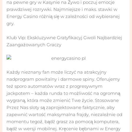
na pewne gry w Kasynie na Żywo i poczuj emocje
prawdziwej rozrywki. Najmniejsze i maks. stawki w
Energy Casino różnią się w zależności od wybieranej
gry.
Klub Vip: Ekskluzywne Gratyfikacyj Gwoli Najbardziej
Zaangażowanych Graczy
Każdy nieznany fan może liczyć na atrakcyjny
nadprogram powitalny i darmowe spiny. Oferujemy
też sporo automatów wraz z progresywnym
jackpotem – każda runda to możliwość na ogromną
wygraną, która może zmienić Twe życie. Stosowane
Przez Nas sloty są zaprojektowane faktycznie, aby
zapewnić wartość maksymalna frajdy, niezależnie od
momentu tegoż, bądź grasz za pomocą komputera,
bądź w wersji mobilnej. Kręcenie bębnami w Energy