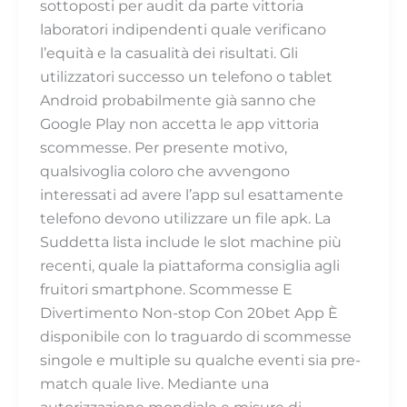
sottoposti per audit da parte vittoria
laboratori indipendenti quale verificano
l’equità e la casualità dei risultati. Gli
utilizzatori successo un telefono o tablet
Android probabilmente già sanno che
Google Play non accetta le app vittoria
scommesse. Per presente motivo,
qualsivoglia coloro che avvengono
interessati ad avere l’app sul esattamente
telefono devono utilizzare un file apk. La
Suddetta lista include le slot machine più
recenti, quale la piattaforma consiglia agli
fruitori smartphone. Scommesse E
Divertimento Non-stop Con 20bet App È
disponibile con lo traguardo di scommesse
singole e multiple su qualche eventi sia pre-
match quale live. Mediante una