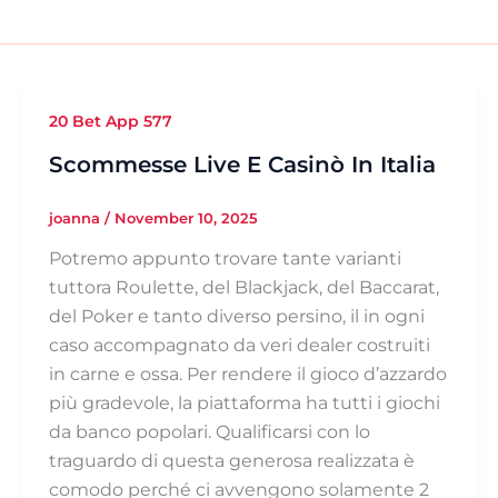
20 Bet App 577
Scommesse Live E Casinò In Italia
joanna
/
November 10, 2025
Potremo appunto trovare tante varianti
tuttora Roulette, del Blackjack, del Baccarat,
del Poker e tanto diverso persino, il in ogni
caso accompagnato da veri dealer costruiti
in carne e ossa. Per rendere il gioco d’azzardo
più gradevole, la piattaforma ha tutti i giochi
da banco popolari. Qualificarsi con lo
traguardo di questa generosa realizzata è
comodo perché ci avvengono solamente 2