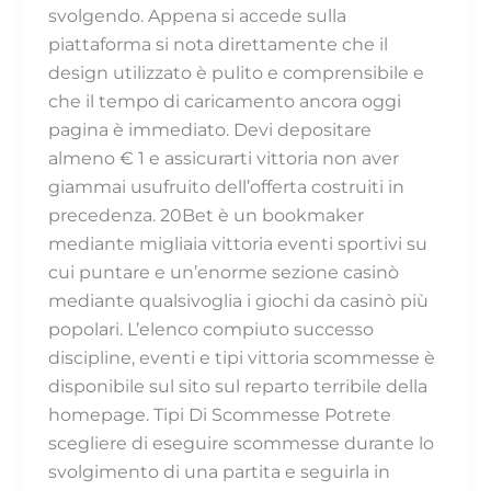
svolgendo. Appena si accede sulla
piattaforma si nota direttamente che il
design utilizzato è pulito e comprensibile e
che il tempo di caricamento ancora oggi
pagina è immediato. Devi depositare
almeno € 1 e assicurarti vittoria non aver
giammai usufruito dell’offerta costruiti in
precedenza. 20Bet è un bookmaker
mediante migliaia vittoria eventi sportivi su
cui puntare e un’enorme sezione casinò
mediante qualsivoglia i giochi da casinò più
popolari. L’elenco compiuto successo
discipline, eventi e tipi vittoria scommesse è
disponibile sul sito sul reparto terribile della
homepage. Tipi Di Scommesse Potrete
scegliere di eseguire scommesse durante lo
svolgimento di una partita e seguirla in