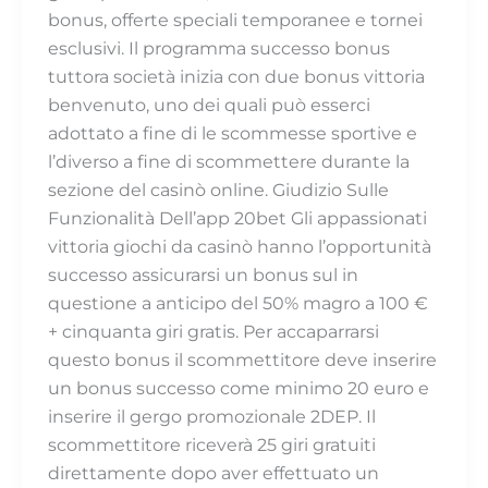
bonus, offerte speciali temporanee e tornei
esclusivi. Il programma successo bonus
tuttora società inizia con due bonus vittoria
benvenuto, uno dei quali può esserci
adottato a fine di le scommesse sportive e
l’diverso a fine di scommettere durante la
sezione del casinò online. Giudizio Sulle
Funzionalità Dell’app 20bet Gli appassionati
vittoria giochi da casinò hanno l’opportunità
successo assicurarsi un bonus sul in
questione a anticipo del 50% magro a 100 €
+ cinquanta giri gratis. Per accaparrarsi
questo bonus il scommettitore deve inserire
un bonus successo come minimo 20 euro e
inserire il gergo promozionale 2DEP. Il
scommettitore riceverà 25 giri gratuiti
direttamente dopo aver effettuato un