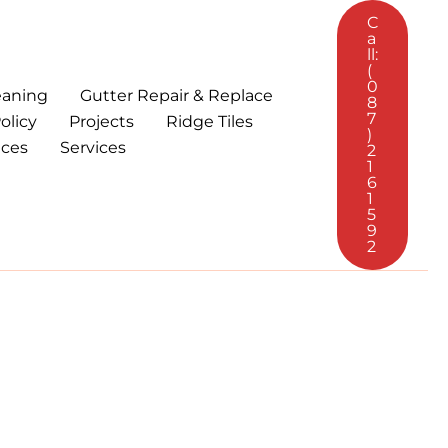
C
a
ll:
(
0
eaning
Gutter Repair & Replace
8
7
olicy
Projects
Ridge Tiles
)
ices
Services
2
1
6
1
5
9
2