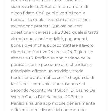
autorizzazione mondiale e misure di
sicurezza forti, 20Bet offre un ambito di
gioco fidato. Così, puoi divertirti con la
tranquillità quale i tuoi dati e transazioni
avvengono protetti. Qualora hai certi
questione viceversa usi 20Bet, quale si tratti
vittoria questioni modalità, pagamenti,
bonus o verifiche, puoi contattare il lavoro
clienti che è attivo 24 ore su 24, 7 giorni in
altezza su 7. Perfino se non parlano della
penisola come possiamo dire che idioma
principale, offrono un servizio vittoria
traduzione automatica con lo traguardo di
facilitare la comunicazione. Bonus Sul
Secondo Acconto Per I Giochi Di Casinò Del
Web A Causa Di farla breve, 20Bet La
Penisola ha una app mobile generalmente
efficiente per i dispositivi con metodo