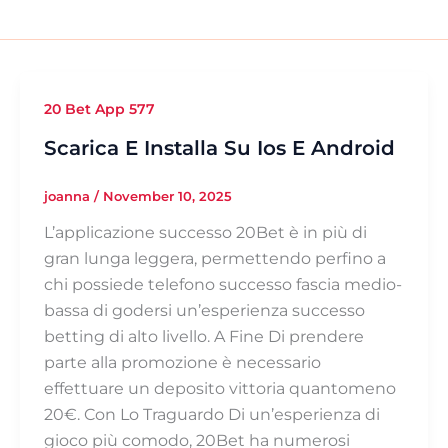
20 Bet App 577
Scarica E Installa Su Ios E Android
joanna
/
November 10, 2025
L’applicazione successo 20Bet è in più di
gran lunga leggera, permettendo perfino a
chi possiede telefono successo fascia medio-
bassa di godersi un’esperienza successo
betting di alto livello. A Fine Di prendere
parte alla promozione è necessario
effettuare un deposito vittoria quantomeno
20€. Con Lo Traguardo Di un’esperienza di
gioco più comodo, 20Bet ha numerosi