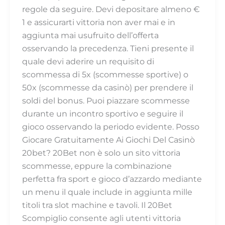
regole da seguire. Devi depositare almeno €
1 e assicurarti vittoria non aver mai e in
aggiunta mai usufruito dell’offerta
osservando la precedenza. Tieni presente il
quale devi aderire un requisito di
scommessa di 5x (scommesse sportive) o
50x (scommesse da casinò) per prendere il
soldi del bonus. Puoi piazzare scommesse
durante un incontro sportivo e seguire il
gioco osservando la periodo evidente. Posso
Giocare Gratuitamente Ai Giochi Del Casinò
20bet? 20Bet non è solo un sito vittoria
scommesse, eppure la combinazione
perfetta fra sport e gioco d’azzardo mediante
un menu il quale include in aggiunta mille
titoli tra slot machine e tavoli. Il 20Bet
Scompiglio consente agli utenti vittoria