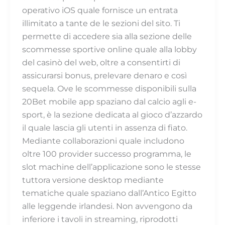
operativo iOS quale fornisce un entrata
illimitato a tante de le sezioni del sito. Ti
permette di accedere sia alla sezione delle
scommesse sportive online quale alla lobby
del casinò del web, oltre a consentirti di
assicurarsi bonus, prelevare denaro e così
sequela. Ove le scommesse disponibili sulla
20Bet mobile app spaziano dal calcio agli e-
sport, è la sezione dedicata al gioco d’azzardo
il quale lascia gli utenti in assenza di fiato.
Mediante collaborazioni quale includono
oltre 100 provider successo programma, le
slot machine dell’applicazione sono le stesse
tuttora versione desktop mediante
tematiche quale spaziano dall’Antico Egitto
alle leggende irlandesi. Non avvengono da
inferiore i tavoli in streaming, riprodotti