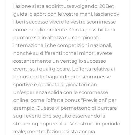
l’azione si sta addirittura svolgendo. 20Bet
guida lo sport con le vostre mani, lasciandovi
liberi successo vivere le vostre scommesse
come meglio preferite. Con la possibilità di
puntare sia in altezza su campionati
internazionali che competizioni nazionali,
nonché su differenti tornei minori, avrete
costantemente un ventaglio successo
eventi su i quali giocare. L’offerta relativa ai
bonus con lo traguardo di le scommesse
sportive è dedicata ai giocatori con
un’esperienza solida con le scommesse
online, come l’offerta bonus “Previsioni’ per
esempio. Queste vi permettono di puntare
sugli eventi che seguite osservando la
streaming oppure alla TV costruiti in periodo
reale, mentre l’azione si sta ancora