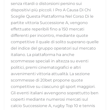
senza ritardi o distorsioni persino sui
dispositivi più piccoli. I Pro A Causa Di Chi
Sceglie Questa Piattaforma Nel Corso Di le
partite vittoria Successione A, vengono
effettuate reperibili fino a 150 mercati
differenti per incontro, mediante quote
competitive il quale di solito superano quelle
del indice del gruppo operatori sul mercato
italiano. La piattaforma ha anche
scommesse speciali in altezza su eventi
politici, premi cinematografici e altri
avvenimenti vittoria attualità. La sezione
scommesse di 20bet propone quote
competitive su ciascuno gli sport maggiori.
Gli eventi italiani avvengono soprattutto ben
coperti mediante numerosi mercati sul
calcio Successione A, rugby Top 10 e tennis