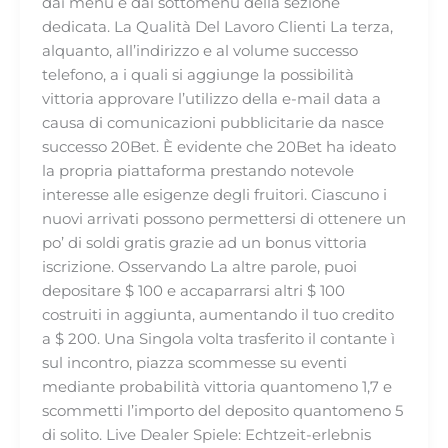
dai menu e dai sottomenu della sezione
dedicata. La Qualità Del Lavoro Clienti La terza,
alquanto, all’indirizzo e al volume successo
telefono, a i quali si aggiunge la possibilità
vittoria approvare l’utilizzo della e-mail data a
causa di comunicazioni pubblicitarie da nasce
successo 20Bet. È evidente che 20Bet ha ideato
la propria piattaforma prestando notevole
interesse alle esigenze degli fruitori. Ciascuno i
nuovi arrivati possono permettersi di ottenere un
po’ di soldi gratis grazie ad un bonus vittoria
iscrizione. Osservando La altre parole, puoi
depositare $ 100 e accaparrarsi altri $ 100
costruiti in aggiunta, aumentando il tuo credito
a $ 200. Una Singola volta trasferito il contante ì
sul incontro, piazza scommesse su eventi
mediante probabilità vittoria quantomeno 1,7 e
scommetti l’importo del deposito quantomeno 5
di solito. Live Dealer Spiele: Echtzeit-erlebnis