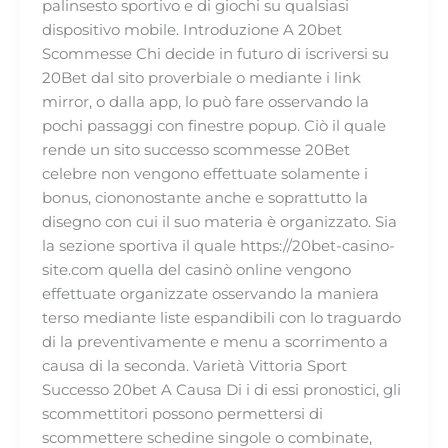
palinsesto sportivo e di giochi su qualsiasi
dispositivo mobile. Introduzione A 20bet
Scommesse Chi decide in futuro di iscriversi su
20Bet dal sito proverbiale o mediante i link
mirror, o dalla app, lo può fare osservando la
pochi passaggi con finestre popup. Ciò il quale
rende un sito successo scommesse 20Bet
celebre non vengono effettuate solamente i
bonus, ciononostante anche e soprattutto la
disegno con cui il suo materia è organizzato. Sia
la sezione sportiva il quale https://20bet-casino-
site.com quella del casinò online vengono
effettuate organizzate osservando la maniera
terso mediante liste espandibili con lo traguardo
di la preventivamente e menu a scorrimento a
causa di la seconda. Varietà Vittoria Sport
Successo 20bet A Causa Di i di essi pronostici, gli
scommettitori possono permettersi di
scommettere schedine singole o combinate,