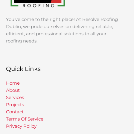
You’ve come to the right place! At Resolve Roofing
Dublin, we pride ourselves on delivering reliable,
efficient, and professional solutions to all your
roofing needs.
Quick Links
Home
About
Services
Projects
Contact
Terms Of Service
Privacy Policy