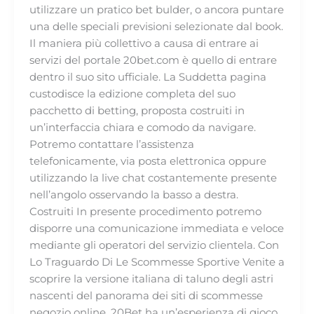
utilizzare un pratico bet bulder, o ancora puntare
una delle speciali previsioni selezionate dal book.
Il maniera più collettivo a causa di entrare ai
servizi del portale 20bet.com è quello di entrare
dentro il suo sito ufficiale. La Suddetta pagina
custodisce la edizione completa del suo
pacchetto di betting, proposta costruiti in
un’interfaccia chiara e comodo da navigare.
Potremo contattare l’assistenza
telefonicamente, via posta elettronica oppure
utilizzando la live chat costantemente presente
nell’angolo osservando la basso a destra.
Costruiti In presente procedimento potremo
disporre una comunicazione immediata e veloce
mediante gli operatori del servizio clientela. Con
Lo Traguardo Di Le Scommesse Sportive Venite a
scoprire la versione italiana di taluno degli astri
nascenti del panorama dei siti di scommesse
negozio online. 20Bet ha un’esperienza di gioco