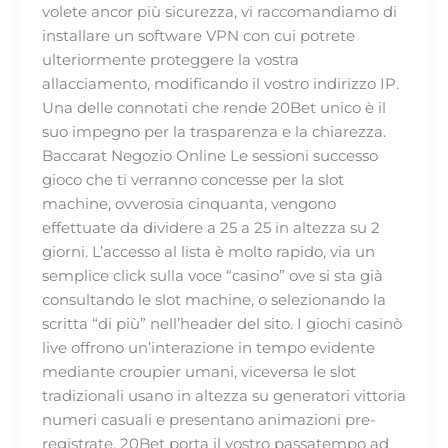
volete ancor più sicurezza, vi raccomandiamo di
installare un software VPN con cui potrete
ulteriormente proteggere la vostra
allacciamento, modificando il vostro indirizzo IP.
Una delle connotati che rende 20Bet unico è il
suo impegno per la trasparenza e la chiarezza.
Baccarat Negozio Online Le sessioni successo
gioco che ti verranno concesse per la slot
machine, ovverosia cinquanta, vengono
effettuate da dividere a 25 a 25 in altezza su 2
giorni. L’accesso al lista è molto rapido, via un
semplice click sulla voce “casino” ove si sta già
consultando le slot machine, o selezionando la
scritta “di più” nell’header del sito. I giochi casinò
live offrono un’interazione in tempo evidente
mediante croupier umani, viceversa le slot
tradizionali usano in altezza su generatori vittoria
numeri casuali e presentano animazioni pre-
registrate. 20Bet porta il vostro passatempo ad