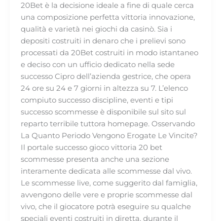
20Bet è la decisione ideale a fine di quale cerca
una composizione perfetta vittoria innovazione,
qualità e varietà nei giochi da casinò. Sia i
depositi costruiti in denaro che i prelievi sono
processati da 20Bet costruiti in modo istantaneo
e deciso con un ufficio dedicato nella sede
successo Cipro dell’azienda gestrice, che opera
24 ore su 24 e 7 giorni in altezza su 7. L’elenco
compiuto successo discipline, eventi e tipi
successo scommesse è disponibile sul sito sul
reparto terribile tuttora homepage. Osservando
La Quanto Periodo Vengono Erogate Le Vincite?
Il portale successo gioco vittoria 20 bet
scommesse presenta anche una sezione
interamente dedicata alle scommesse dal vivo.
Le scommesse live, come suggerito dal famiglia,
avvengono delle vere e proprie scommesse dal
vivo, che il giocatore potrà eseguire su qualche
speciali eventi costruiti in diretta, durante il