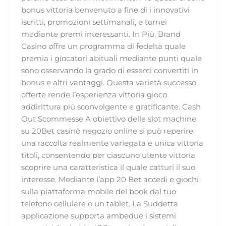
bonus vittoria benvenuto a fine di i innovativi
iscritti, promozioni settimanali, e tornei
mediante premi interessanti. In Più, Brand
Casino offre un programma di fedeltà quale
premia i giocatori abituali mediante punti quale
sono osservando la grado di esserci convertiti in
bonus e altri vantaggi. Questa varietà successo
offerte rende l’esperienza vittoria gioco
addirittura più sconvolgente e gratificante. Cash
Out Scommesse A obiettivo delle slot machine,
su 20Bet casinò negozio online si può reperire
una raccolta realmente variegata e unica vittoria
titoli, consentendo per ciascuno utente vittoria
scoprire una caratteristica il quale catturi il suo
interesse. Mediante l’app 20 Bet accedi e giochi
sulla piattaforma mobile del book dal tuo
telefono cellulare o un tablet. La Suddetta
applicazione supporta ambedue i sistemi