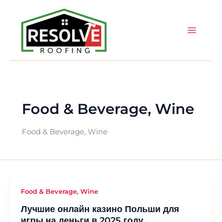
Skip
to
content
Food & Beverage, Wine
Food & Beverage, Wine
Food & Beverage, Wine
Лучшие онлайн казино Польши для
игры на деньги в 2025 году