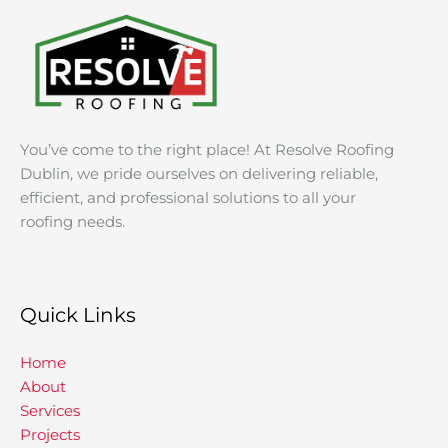
You’ve come to the right place! At Resolve Roofing
Dublin, we pride ourselves on delivering reliable,
efficient, and professional solutions to all your
roofing needs.
Quick Links
Home
About
Services
Projects