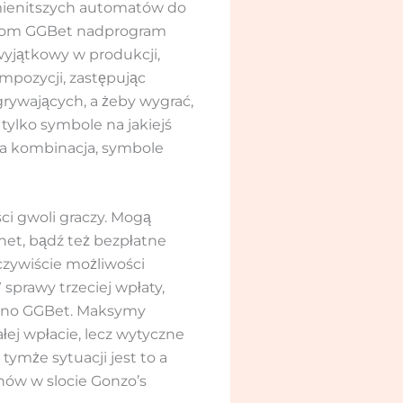
amienitszych automatów do
ikom GGBet nadprogram
wyjątkowy w produkcji,
mpozycji, zastępując
grywających, a żeby wygrać,
ylko symbole na jakiejś
ska kombinacja, symbole
ści gwoli graczy. Mogą
net, bądź też bezpłatne
zywiście możliwości
sprawy trzeciej wpłaty,
syno GGBet. Maksymy
łej wpłacie, lecz wytyczne
ymże sytuacji jest to a
nów w slocie Gonzo’s