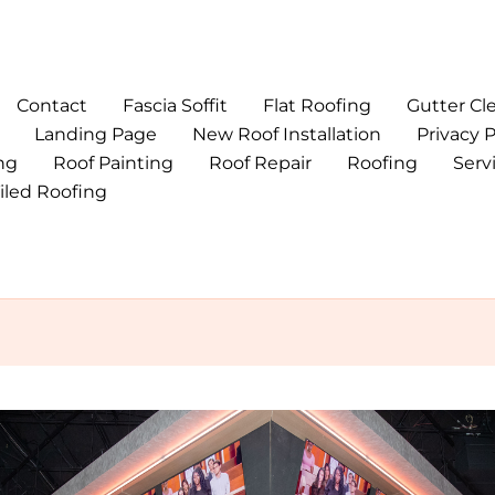
Contact
Fascia Soffit
Flat Roofing
Gutter Cl
Landing Page
New Roof Installation
Privacy P
ng
Roof Painting
Roof Repair
Roofing
Serv
iled Roofing