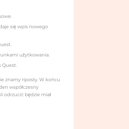
usowe.
aje się wpis nowego
uest.
arunkami użytkowania.
 Quest.
nie znamy riposty. W końcu
aden współczesny
i odrzucić będzie miał