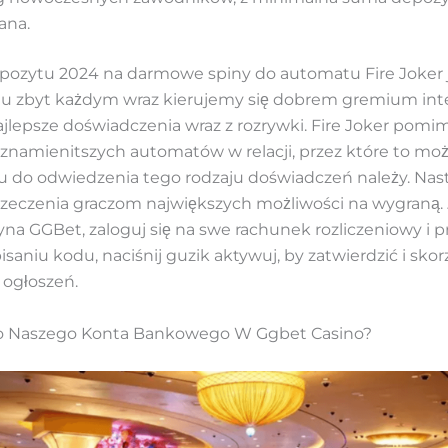
ana.
ozytu 2024 na darmowe spiny do automatu Fire Joker j
u zbyt każdym wraz kierujemy się dobrem gremium int
lepsze doświadczenia wraz z rozrywki. Fire Joker pomim
znamienitszych automatów w relacji, przez które to moż
 do odwiedzenia tego rodzaju doświadczeń należy. N
rzeczenia graczom największych możliwości na wygraną
a GGBet, zaloguj się na swe rachunek rozliczeniowy i 
saniu kodu, naciśnij guzik aktywuj, by zatwierdzić i sko
 ogłoszeń.
Do Naszego Konta Bankowego W Ggbet Casino?