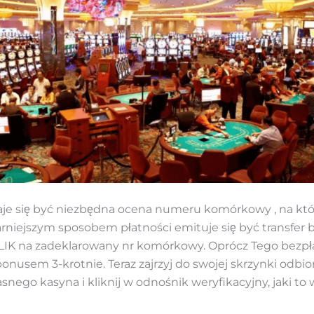
ydaje się być niezbędna ocena numeru komórkowy
, na kt
niejszym sposobem płatności emituje się być transfer
LIK na zadeklarowany nr komórkowy. Oprócz Tego bezpła
usem 3-krotnie. Teraz zajrzyj do swojej skrzynki odbiorc
ego kasyna i kliknij w odnośnik weryfikacyjny, jaki to w 