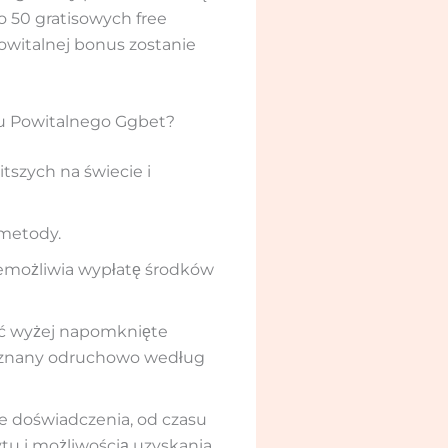
o 50 gratisowych free
owitalnej bonus zostanie
u Powitalnego Ggbet?
szych na świecie i
 metody.
niemożliwia wypłatę środków
nić wyżej napomknięte
zyznany odruchowo według
e doświadczenia, od czasu
u i możliwością uzyskania